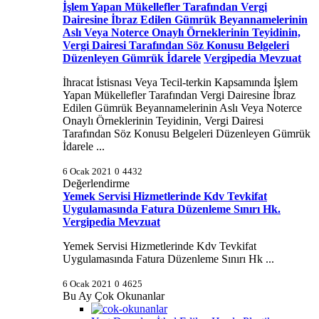
İşlem Yapan Mükellefler Tarafından Vergi
Dairesine İbraz Edilen Gümrük Beyannamelerinin
Aslı Veya Noterce Onaylı Örneklerinin Teyidinin,
Vergi Dairesi Tarafından Söz Konusu Belgeleri
Düzenleyen Gümrük İdarele
Vergipedia Mevzuat
İhracat İstisnası Veya Tecil-terkin Kapsamında İşlem
Yapan Mükellefler Tarafından Vergi Dairesine İbraz
Edilen Gümrük Beyannamelerinin Aslı Veya Noterce
Onaylı Örneklerinin Teyidinin, Vergi Dairesi
Tarafından Söz Konusu Belgeleri Düzenleyen Gümrük
İdarele ...
6 Ocak 2021
0
4432
Değerlendirme
Yemek Servisi Hizmetlerinde Kdv Tevkifat
Uygulamasında Fatura Düzenleme Sınırı Hk.
Vergipedia Mevzuat
Yemek Servisi Hizmetlerinde Kdv Tevkifat
Uygulamasında Fatura Düzenleme Sınırı Hk ...
6 Ocak 2021
0
4625
Bu Ay Çok Okunanlar