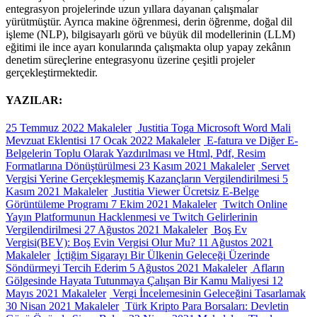
entegrasyon projelerinde uzun yıllara dayanan çalışmalar
yürütmüştür. Ayrıca makine öğrenmesi, derin öğrenme, doğal dil
işleme (NLP), bilgisayarlı görü ve büyük dil modellerinin (LLM)
eğitimi ile ince ayarı konularında çalışmakta olup yapay zekânın
denetim süreçlerine entegrasyonu üzerine çeşitli projeler
gerçekleştirmektedir.
YAZILAR:
25 Temmuz 2022
Makaleler
Justitia Toga Microsoft Word Mali
Mevzuat Eklentisi
17 Ocak 2022
Makaleler
E-fatura ve Diğer E-
Belgelerin Toplu Olarak Yazdırılması ve Html, Pdf, Resim
Formatlarına Dönüştürülmesi
23 Kasım 2021
Makaleler
Servet
Vergisi Yerine Gerçekleşmemiş Kazançların Vergilendirilmesi
5
Kasım 2021
Makaleler
Justitia Viewer Ücretsiz E-Belge
Görüntüleme Programı
7 Ekim 2021
Makaleler
Twitch Online
Yayın Platformunun Hacklenmesi ve Twitch Gelirlerinin
Vergilendirilmesi
27 Ağustos 2021
Makaleler
Boş Ev
Vergisi(BEV): Boş Evin Vergisi Olur Mu?
11 Ağustos 2021
Makaleler
İçtiğim Sigarayı Bir Ülkenin Geleceği Üzerinde
Söndürmeyi Tercih Ederim
5 Ağustos 2021
Makaleler
Afların
Gölgesinde Hayata Tutunmaya Çalışan Bir Kamu Maliyesi
12
Mayıs 2021
Makaleler
Vergi İncelemesinin Geleceğini Tasarlamak
30 Nisan 2021
Makaleler
Türk Kripto Para Borsaları: Devletin