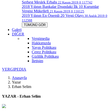
Serbest Meslek Erbabı
22 Kasım 2019
0
117742
2018 Yılının Bankalar Dışındaki İlk 10 Kurumlar
Vergisi Mükellefi
21 Kasım 2019
0
116125
2019 Yılının En Önemli 20 Vergi Olayı
30 Aralık 2019
0
112568
TÜMÜNÜ GÖR
Galeri
DİĞER
Vergimedia
Hakkımızda
Yayın Politikası
Çerez Politikası
Gizlilik Politikası
İletişim
V
ERGIPEDIA
Anasayfa
Yazar
Erhan Selim
Y
AZAR - Erhan Selim