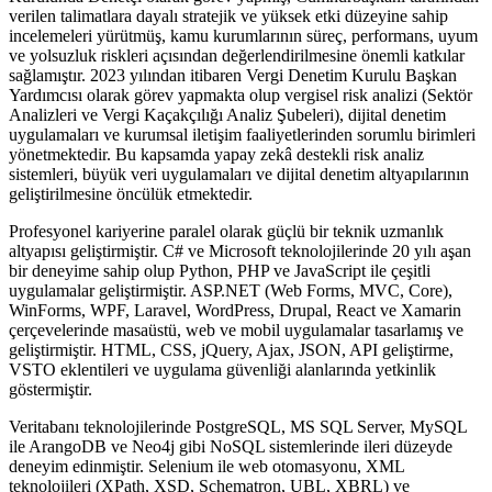
verilen talimatlara dayalı stratejik ve yüksek etki düzeyine sahip
incelemeleri yürütmüş, kamu kurumlarının süreç, performans, uyum
ve yolsuzluk riskleri açısından değerlendirilmesine önemli katkılar
sağlamıştır. 2023 yılından itibaren Vergi Denetim Kurulu Başkan
Yardımcısı olarak görev yapmakta olup vergisel risk analizi (Sektör
Analizleri ve Vergi Kaçakçılığı Analiz Şubeleri), dijital denetim
uygulamaları ve kurumsal iletişim faaliyetlerinden sorumlu birimleri
yönetmektedir. Bu kapsamda yapay zekâ destekli risk analiz
sistemleri, büyük veri uygulamaları ve dijital denetim altyapılarının
geliştirilmesine öncülük etmektedir.
Profesyonel kariyerine paralel olarak güçlü bir teknik uzmanlık
altyapısı geliştirmiştir. C# ve Microsoft teknolojilerinde 20 yılı aşan
bir deneyime sahip olup Python, PHP ve JavaScript ile çeşitli
uygulamalar geliştirmiştir. ASP.NET (Web Forms, MVC, Core),
WinForms, WPF, Laravel, WordPress, Drupal, React ve Xamarin
çerçevelerinde masaüstü, web ve mobil uygulamalar tasarlamış ve
geliştirmiştir. HTML, CSS, jQuery, Ajax, JSON, API geliştirme,
VSTO eklentileri ve uygulama güvenliği alanlarında yetkinlik
göstermiştir.
Veritabanı teknolojilerinde PostgreSQL, MS SQL Server, MySQL
ile ArangoDB ve Neo4j gibi NoSQL sistemlerinde ileri düzeyde
deneyim edinmiştir. Selenium ile web otomasyonu, XML
teknolojileri (XPath, XSD, Schematron, UBL, XBRL) ve