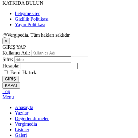
KATKIDA BULUN
İletişime Geç
Gizlilik Politikası
Yayın Politikası
@Vergipedia, Tüm hakları saklıdır.
×
GİRİŞ YAP
Kullanıcı Adı:
Şifre:
Hesapla:
Beni Hatırla
GİRİŞ
KAPAT
Top
Menu
Anasayfa
Yazılar
Değerlendirmeler
Vergimedia
Listeler
Galeri