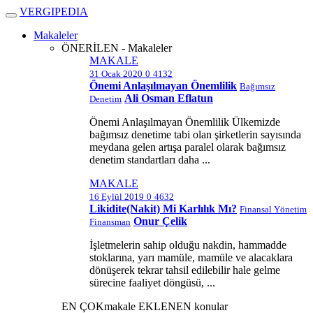
V
ERGIPEDIA
Makaleler
ÖNERİLEN - Makaleler
MAKALE
31 Ocak 2020
0
4132
Önemi Anlaşılmayan Önemlilik
Bağımsız
Ali Osman Eflatun
Denetim
Önemi Anlaşılmayan Önemlilik Ülkemizde
bağımsız denetime tabi olan şirketlerin sayısında
meydana gelen artışa paralel olarak bağımsız
denetim standartları daha ...
MAKALE
16 Eylül 2019
0
4632
Likidite(Nakit) Mi Karlılık Mı?
Finansal Yönetim
Onur Çelik
Finansman
İşletmelerin sahip olduğu nakdin, hammadde
stoklarına, yarı mamüle, mamüle ve alacaklara
dönüşerek tekrar tahsil edilebilir hale gelme
sürecine faaliyet döngüsü, ...
EN ÇOK
makale
EKLENEN
konular