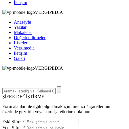
İletişim
VERGIPEDIA
Anasayfa
Yazılar
Makaleler
Değerlendirmeler
Listeler
Vergimedia
İletişim
Galeri
V
ERGIPEDIA
ARAMAK İSTEDEĞİNİZ KELİMEYİ GİRİN
ARAMAK İSTEDEĞİNİZ KELİMEYİ GİRİN VE ENTER
TUŞUNA BASIN YADA BÜYÜTEÇE DOKUNUN
ŞİFRE DEĞİŞTİRME
Form alanları ile ilgili bilgi almak için farenizi ? işaretlerinin
üzerinde gezdirin veya soru işaretlerine dokunun
Eski Şifre:
?
Yeni Şifre:
?