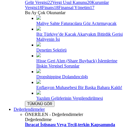
Gelir Vergisi
22
Vergi Usul Kanunu
20
Kurumlar
Vergisi
18
Finans
18
Finansal Yönetim
17
Bu Ay Çok Okunanlar
Maliye Sahte Faturacılara Göz Açtırmayacak
Biz Türkiye’de Kaçak Akaryakıtı Bitirdik Gerisi
Maliyenin İşi
Denetim Sektörü
Hisse Geri Alım (Share Buyback) İşlemlerine
İlişkin Vergisel Sorunlar
Dropshipping Dolandırıcılığı
Enflasyon Muhasebesi Bir Başka Bahara Kaldı!
Yazılım Gelirlerinin Vergilendirilmesi
TÜMÜNÜ GÖR
Değerlendirmeler
ÖNERİLEN - Değerlendirmeler
Değerlendirme
İhracat İstisnası Veya Tecil-terkin Kapsamında