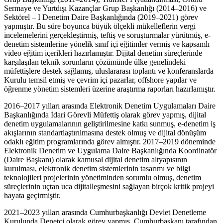
Sermaye ve Yurtdışı Kazançlar Grup Başkanlığı (2014–2016) ve
Sektörel – I Denetim Daire Başkanlığında (2019–2021) görev
yapmıştır. Bu süre boyunca büyük ölçekli mükelleflerin vergi
incelemelerini gerçekleştirmiş, teftiş ve soruşturmalar yürütmüş, e-
denetim sistemlerine yönelik sınıf içi eğitimler vermiş ve kapsamlı
video eğitim içerikleri hazırlamıştır. Dijital denetim süreçlerinde
karşılaşılan teknik sorunların çözümünde ülke genelindeki
müfettişlere destek sağlamış, uluslararası toplantı ve konferanslarda
Kurulu temsil etmiş ve çevrim içi pazarlar, offshore yapılar ve
öğrenme yönetim sistemleri üzerine araştırma raporları hazırlamıştır.
2016–2017 yılları arasında Elektronik Denetim Uygulamaları Daire
Başkanlığında İdari Görevli Müfettiş olarak görev yapmış, dijital
denetim uygulamalarının geliştirilmesine katkı sunmuş, e-denetim iş
akışlarının standartlaştırılmasına destek olmuş ve dijital dönüşüm
odaklı eğitim programlarında görev almıştır. 2017–2019 döneminde
Elektronik Denetim ve Uygulama Daire Başkanlığında Koordinatör
(Daire Başkanı) olarak kamusal dijital denetim altyapısının
kurulması, elektronik denetim sistemlerinin tasarımı ve bilgi
teknolojileri projelerinin yönetiminden sorumlu olmuş, denetim
süreçlerinin uçtan uca dijitalleşmesini sağlayan birçok kritik projeyi
hayata geçirmiştir.
2021–2023 yılları arasında Cumhurbaşkanlığı Devlet Denetleme
Kurulunda Denetçi olarak görev yapmış, Cumhurbaşkanı tarafından