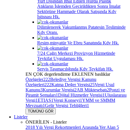
Yurt Dışından İthal Edilen Hurda Plastik
Atıkların İşlemden Geçirildikten Sonra İmalat
Sektörüne Hammade Olarak Satışında Kdv
İstisnası Hk.
Dilimlenerek Vakumlanmış Patatesin Tesliminde
Kdv Oranı.
Resim,minyatür Ve Ebru Sanatında Kdv Hk.
7/24 Çağrı Merkezi Provizyon Hizmetinde
Tevkifat Uygulaması Hk.
Servis Taşımacılığında Kdv Tevkifatı Hk.
EN ÇOK
degerlendirme
EKLENEN
basliklar
Özelgeler
222
Belediye Vergisi Kanunu
Özelgeleri
222
Katma Değer Vergisi
25
Vergi Usul
Kanunu
3
Kurumlar Vergisi
2
AB Müktesebatı
2
Ponzi ve
Piramit Şemaları
1
Dijital Hizmetler Vergisi
1
Uluslararası
Vergi
1
ETIAS
1
Vergi Konseyi
1
YMM ve SMMM
Mevzuatı
1
Gelir Vergisi Tebliğleri
1
TÜMÜNÜ GÖR
Listeler
ÖNERİLEN - Listeler
2018 Yılı Vergi Rekortmenleri Arasında Yer Alan 5