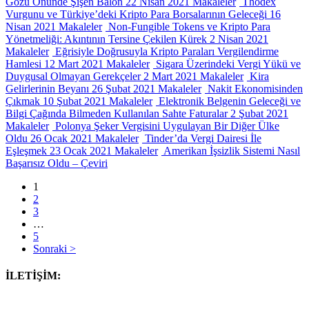
Gözü Önünde Şişen Balon
22 Nisan 2021
Makaleler
Thodex
Vurgunu ve Türkiye’deki Kripto Para Borsalarının Geleceği
16
Nisan 2021
Makaleler
Non-Fungible Tokens ve Kripto Para
Yönetmeliği: Akıntının Tersine Çekilen Kürek
2 Nisan 2021
Makaleler
Eğrisiyle Doğrusuyla Kripto Paraları Vergilendirme
Hamlesi
12 Mart 2021
Makaleler
Sigara Üzerindeki Vergi Yükü ve
Duygusal Olmayan Gerekçeler
2 Mart 2021
Makaleler
Kira
Gelirlerinin Beyanı
26 Şubat 2021
Makaleler
Nakit Ekonomisinden
Çıkmak
10 Şubat 2021
Makaleler
Elektronik Belgenin Geleceği ve
Bilgi Çağında Bilmeden Kullanılan Sahte Faturalar
2 Şubat 2021
Makaleler
Polonya Şeker Vergisini Uygulayan Bir Diğer Ülke
Oldu
26 Ocak 2021
Makaleler
Tinder’da Vergi Dairesi İle
Eşleşmek
23 Ocak 2021
Makaleler
Amerikan İşsizlik Sistemi Nasıl
Başarısız Oldu – Çeviri
1
2
3
…
5
Sonraki >
İLETİŞİM: