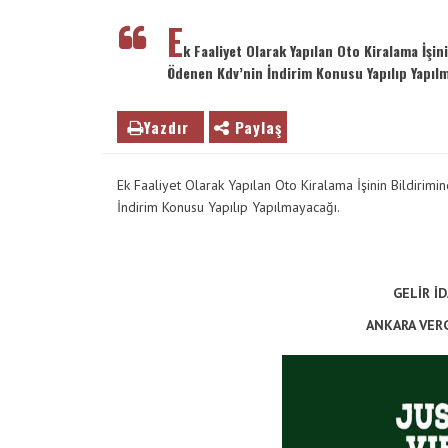
VE
E
ENTER
k Faaliyet Olarak Yapılan Oto Kiralama İşi
TUŞUNA
Ödenen Kdv’nin İndirim Konusu Yapılıp Yapılm
BASIN
YADA
Yazdır
Paylaş
BÜYÜTEÇE
DOKUNUN
Ek Faaliyet Olarak Yapılan Oto Kiralama İşinin Bildiri
İndirim Konusu Yapılıp Yapılmayacağı.
GELİR İ
ANKARA VERG