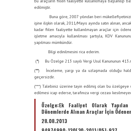
bu araçların fiilen faaliyette kullanılmaya başlanılıp b
edilmiştir.
Buna göre, 2007 yılından beri mükellefiyetinizin bu
işine ilişkin olarak, 2011/Mayıs ayında satın alınan, anca
kadar fiilen faaliyette kullanılmayan araçlar için öden
işletme amacıyla kullanılması şartıyla, KDV Kanun
yapılması mümkündür.
Bilgi edinilmesini rica ederim.
(
*
) Bu Özelge 213 sayılı Vergi Usul Kanununun 413.ma
(
**
) İnceleme, yargı ya da uzlaşmada olduğu halde b
geçersizdir.
(***) Talebiniz üzerine tayin edilmiş olan bu özelgeye u
edilmesi icap ederse, tarafınıza vergi cezası kesilmeye
Özelge
:Ek Faaliyet Olarak Yapılan
Dönemlerde Alınan Araçlar İçin Ödenen
28.08.2013
84974990-130[30-2011/05]-937