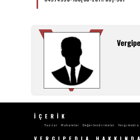
Vergip
İÇERİK
Yazılar
Makaleler
Değerlendirmeler
Vergimedia
VERGIPEDIA HAKKIND