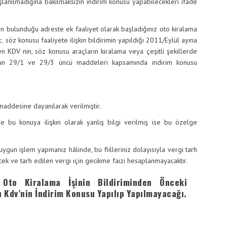
aşlanılmadığına bakılmaksızın indirim konusu yapabilecekleri ifade
lunduğu adreste ek faaliyet olarak başladığınız oto kiralama
k; söz konusu faaliyete ilişkin bildirimin yapıldığı 2011/Eylül ayına
en KDV nin, söz konusu araçların kiralama veya çeşitli şekillerde
unun 29/1 ve 29/3 üncü maddeleri kapsamında indirim konusu
ddesine dayanılarak verilmiştir.
u konuya ilişkin olarak yanlış bilgi verilmiş ise bu özelge
ygun işlem yapmanız hâlinde, bu fiilleriniz dolayısıyla vergi tarh
cek ve tarh edilen vergi için gecikme faizi hesaplanmayacaktır.
 Oto Kiralama İşinin Bildiriminden Önceki
 Kdv’nin İndirim Konusu Yapılıp Yapılmayacağı.