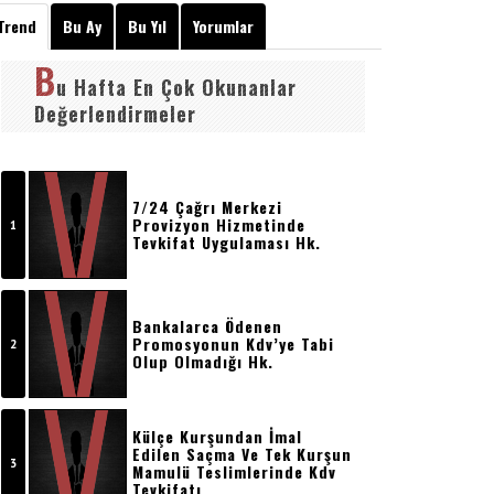
Trend
Bu Ay
Bu Yıl
Yorumlar
B
u Hafta En Çok Okunanlar
Değerlendirmeler
7/24 Çağrı Merkezi
Provizyon Hizmetinde
Tevkifat Uygulaması Hk.
Bankalarca Ödenen
Promosyonun Kdv’ye Tabi
Olup Olmadığı Hk.
Külçe Kurşundan İmal
Edilen Saçma Ve Tek Kurşun
Mamulü Teslimlerinde Kdv
Tevkifatı