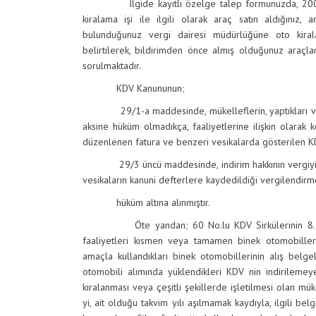
İlgide kayıtlı özelge talep formunuzda, 2007 yılı
kiralama işi ile ilgili olarak araç satın aldığınız
bulunduğunuz vergi dairesi müdürlüğüne oto kiralam
belirtilerek, bildirimden önce almış olduğunuz araçla
sorulmaktadır.
KDV Kanununun;
29/1-a maddesinde, mükelleflerin, yaptıkları verg
aksine hüküm olmadıkça, faaliyetlerine ilişkin olarak 
düzenlenen fatura ve benzeri vesikalarda gösterilen KDV
29/3 üncü maddesinde, indirim hakkının vergiyi doğu
vesikaların kanuni defterlere kaydedildiği vergilendir
hüküm altına alınmıştır.
Öte yandan; 60 No.lu KDV Sirkülerinin 8.1.2.
faaliyetleri kısmen veya tamamen binek otomobillerin
amaçla kullandıkları binek otomobillerinin alış belg
otomobili alımında yüklendikleri KDV nin indirileme
kiralanması veya çeşitli şekillerde işletilmesi olan mü
yi, ait olduğu takvim yılı aşılmamak kaydıyla, ilgili b