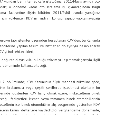
ndan beri internet cafe işlettiğiniz, 2011/Mayıs ayında oto
, ancak; o döneme kadar oto kiralama işi çıkmadığından bağlı
a faaliyetine ilişkin bildirimi 2011/Eylül ayında yaptığınız
r için yüklenilen KDV nin indirim konusu yapılıp yapılamayacağı
iye tabi işlemler üzerinden hesaplanan KDV’den, bu Kanunda
kendilerine yapılan teslim ve hizmetler dolayısıyla hesaplanarak
’yi indirebilecekleri,
ran olayın vuku bulduğu takvim yılı aşılmamak şartıyla, ilgili
me döneminde kullanılabileceği,
 bölümünde; KDV Kanununun 30/b maddesi hükmüne göre,
in kiralanması veya çeşitli şekillerde işletilmesi olanların bu
elerinde gösterilen KDV hariç olmak üzere, mükelleflerin binek
yeceği; faaliyetleri kısmen veya tamamen binek otomobillerinin
kelleflerin ise, binek otomobilinin alış belgesinde gösterilen KDV
elgelerin kanuni defterlere kaydedildiği vergilendirme döneminde,