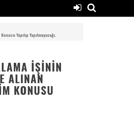
 Konusu Yapılıp Yapılmayacağı.
ALAMA İŞININ
E ALINAN
RIM KONUSU