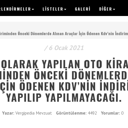
RLENDIRMELER
LISTELER
GALERI
DİĞER
VERGIPEDIA
ldiriminden Önceki Dönemlerde Alınan Araçlar İçin Ödenen Kdv’nin İndirim
/ 6 Ocak 2021
Anasayfa
 OLARAK YAPILAN OTO KIR
Yazılar
MINDEN ÖNCEKI DÖNEMLERD
ÇIN ÖDENEN KDV’NIN İNDI
Makaleler
YAPILIP YAPILMAYACAĞI.
Değerlendirmeler
Listeler
Yazar:
Vergipedia Mevzuat
Görüntülenme:
4492
Yorumlar:
0