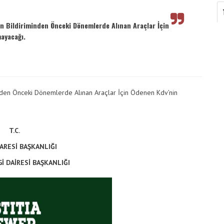
Vergimedia
İletişim
nin Bildiriminden Önceki Dönemlerde Alınan Araçlar İçin
ayacağı.
Galeri
minden Önceki Dönemlerde Alınan Araçlar İçin Ödenen Kdv’nin
T.C.
DARESİ BAŞKANLIĞI
İ DAİRESİ BAŞKANLIĞI