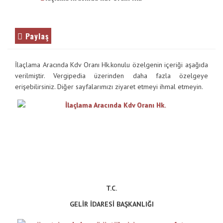
VE
İletişim
ENTER
TUŞUNA
Galeri
Paylaş
BASIN
YADA
BÜYÜTEÇE
İlaçlama Aracında Kdv Oranı Hk.konulu özelgenin içeriği aşağıda
DOKUNUN
verilmiştir. Vergipedia üzerinden daha fazla özelgeye
erişebilirsiniz. Diğer sayfalarımızı ziyaret etmeyi ihmal etmeyin.
T.C.
GELİR İDARESİ BAŞKANLIĞI