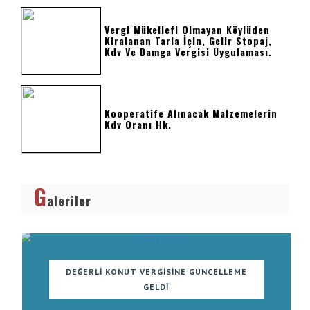
Vergi Mükellefi Olmayan Köylüden
Kiralanan Tarla İçin, Gelir Stopaj,
Kdv Ve Damga Vergisi Uygulaması.
Kooperatife Alınacak Malzemelerin
Kdv Oranı Hk.
G
aleriler
DEĞERLI KONUT VERGISINE GÜNCELLEME
GELDI