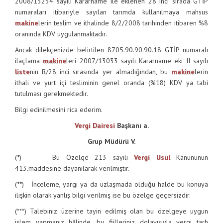
2008/13234 sayılı Kararname ile eklenen 28 inci sırada GTİP
numaraları itibariyle sayılan tarımda kullanılmaya mahsus
makine
lerin teslim ve ithalinde 8/2/2008 tarihinden itibaren %8
oranında KDV uygulanmaktadır.
Ancak dilekçenizde belirtilen 8705.90.90.90.18 GTİP numaralı
ilaçlama
makine
leri 2007/13033 sayılı Kararname eki II sayılı
liste
nin B/28 inci sırasında yer almadığından, bu
makine
lerin
ithali ve yurt içi tesliminin genel oranda (%18) KDV ya tabi
tutulması gerekmektedir.
Bilgi edinilmesini rica ederim.
Vergi Dairesi
Başkanı a.
Grup Müdürü V.
(
*
) Bu Özelge 213 sayılı
Vergi Usul
Kanununun
413.maddesine dayanılarak verilmiştir.
(
**
) İnceleme, yargı ya da uzlaşmada olduğu halde bu konuya
ilişkin olarak yanlış bilgi verilmiş ise bu özelge geçersizdir.
(***) Talebiniz üzerine tayin edilmiş olan bu özelgeye uygun
işlem yapmanız hâlinde, bu fiilleriniz dolayısıyla vergi tarh