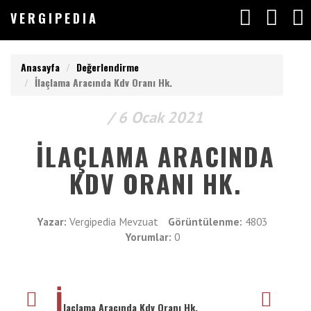
V
ERGIPEDIA
VERGIPEDIA
Anasayfa
Değerlendirme
İlaçlama Aracında Kdv Oranı Hk.
/ 6 Ocak 2021
Anasayfa
V
ERGIPEDIA
İLAÇLAMA ARACINDA
Yazılar
KDV ORANI HK.
Makaleler
ARAMAK
İSTEDEĞİNİZ
Değerlendirmeler
Yazar:
Vergipedia Mevzuat
Görüntülenme:
4803
KELİMEYİ
Yorumlar:
0
GİRİN
Listeler
ARAMAK
İSTEDEĞİNİZ
KELİMEYİ
Vergimedia
İ
GİRİN
laçlama Aracında Kdv Oranı Hk.