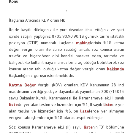
Konu
:
İlaçlama Aracında KDV oranı Hk.
İlgide kayıtlı dilekçeniz ile yurt dışından ithal ettiğiniz ve yurt
içinde satışını yaptığınız 8705.90.90.90.18 gümrük tarife istatistik
pozisyon (GTİP) numaralı ilaçlama
makine
lerinin %18 katma
değer vergisi oranı ile alınıp satıldığı ancak, söz konusu aracın
traktör ve biçerdöver gibi kendisi hareket eden, tarımda ve
bahçecilikte kullanılmaya mahsus bir araç olduğu belirtilerek söz
konusu aracın tabi olduğu katma değer vergisi oranı
hakkında
Başkanlığımız görüşü istenilmektedir.
Katma Değer
Vergisi (KDV) oranları, KDV Kanununun 28 inci
maddesinin verdiği yetkiye dayanılarak yayımlanan 2007/13033
sayılı Bakanlar Kurulu Kararnamesi ile Kararnameye ekli I sayılı
liste
de yer alan teslim ve hizmetler için %1, II sayılı
liste
de yer
alan teslim ve hizmetler için %8, bu
liste
lerde yer almayan
vergiye tabi işlemler için %18 olarak tespit edilmiştir.
Söz konusu Kararnameye ekli (II) sayılı
liste
nin “B” bölümüne