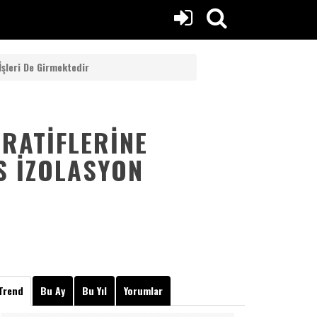
şleri De Girmektedir
RATIFLERINE
S İZOLASYON
Trend
Bu Ay
Bu Yıl
Yorumlar