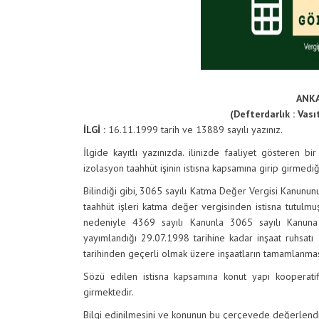
ANKA
(Defterdarlık : Vası
İLGİ :
16.11.1999
tarih ve 13889 sayılı yazınız.
İlgide kayıtlı yazınızda. ilinizde faaliyet gösteren bi
izolasyon taahhüt işinin istisna kapsamına girip girmed
Bilindiği gibi, 3065 sayılı Katma Değer Vergisi Kanununu
taahhüt işleri katma değer vergisinden istisna tutulmu
nedeniyle 4369 sayılı Kanunla 3065 sayılı Kanun
yayımlandığı 29.07.1998 tarihine kadar inşaat ruhsatı 
tarihinden geçerli olmak üzere inşaatların tamamlanması
Sözü edilen istisna kapsamına konut yapı kooperatif
girmektedir.
Bilgi edinilmesini ve konunun bu çerçevede değerlendir