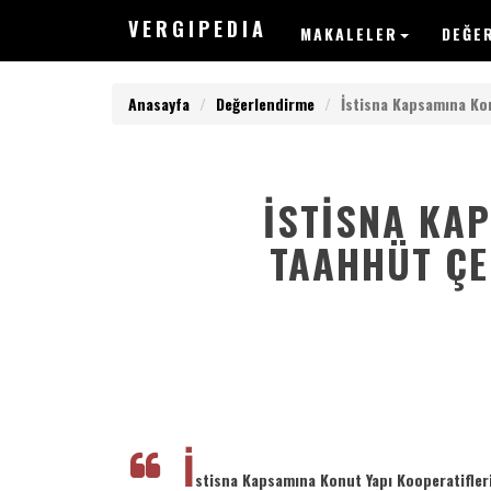
V
ERGIPEDIA
MAKALELER
DEĞE
Anasayfa
Değerlendirme
İstisna Kapsamına Kon
İSTISNA KA
V
ERGIPEDIA
TAAHHÜT ÇE
ARAMAK
İSTEDEĞİNİZ
KELİMEYİ
GİRİN
ARAMAK
İSTEDEĞİNİZ
İ
KELİMEYİ
stisna Kapsamına Konut Yapı Kooperatifler
GİRİN