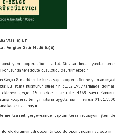
RA VALİLİĞİNE
talı Vergiler Gelir Müdürlüğü)
r konut yapı kooperatifine ….. Ltd. Şti . tarafından yapılan teras
iği konusunda tereddüte düşüldüğü belirtilmektedir.
n Geçici 8. maddesi ile konut yapı kooperatiflerine yapılan inşaat
ştur. Bu istisna hükmünün süresinin 31.12.1997 tarihinde dolması
a eklenen geçici 15. madde hükmü ile 4369 sayılı Kanunun
almış kooperatifler için istisna uygulamasının süresi 01.01.1998
na kadar uzatılmıştır.
lerine taahhüt çerçevesinde yapılan teras izolasyon işleri de
ilerek, durumun adı geçen şirkete de bildirilmesini rica ederim.