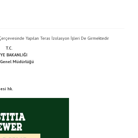
Vergimedia
İletişim
Galeri
Çerçevesinde Yapılan Teras İzolasyon İşleri De Girmektedir
T.C.
YE BAKANLIĞI
r Genel Müdürlüğü
esi hk.