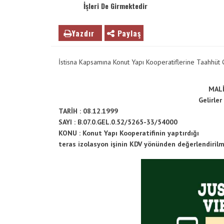
İşleri De Girmektedir
VE
ENTER
TUŞUNA
Yazdır
Paylaş
BASIN
YADA
İstisna Kapsamına Konut Yapı Kooperatiflerine Taahhüt 
BÜYÜTEÇE
DOKUNUN
MALİ
Gelirle
TARİH :
08.12.1999
SAYI : B.07.0.GEL.0.52/5265-33/54000
KONU : Konut Yapı Kooperatifinin yaptırdığı
teras izolasyon işinin KDV yönünden değerlendirilm