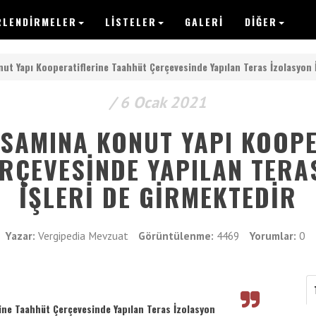
RLENDIRMELER
LISTELER
GALERI
DİĞER
VERGIPEDIA
ut Yapı Kooperatiflerine Taahhüt Çerçevesinde Yapılan Teras İzolasyon İ
/ 6 Ocak 2021
PSAMINA KONUT YAPI KOOPE
Anasayfa
RÇEVESINDE YAPILAN TERA
Yazılar
İŞLERI DE GIRMEKTEDIR
Makaleler
Yazar:
Vergipedia Mevzuat
Görüntülenme:
4469
Yorumlar:
0
Değerlendirmeler
Listeler
ine Taahhüt Çerçevesinde Yapılan Teras İzolasyon