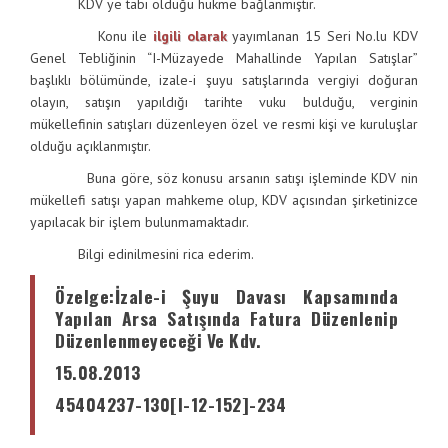
KDV ye tabi olduğu hükme bağlanmıştır.
Konu ile
ilgili olarak
yayımlanan 15 Seri No.lu KDV
Genel Tebliğinin “I-Müzayede Mahallinde Yapılan Satışlar”
başlıklı bölümünde, izale-i şuyu satışlarında vergiyi doğuran
olayın, satışın yapıldığı tarihte vuku bulduğu, verginin
mükellefinin satışları düzenleyen özel ve resmi kişi ve kuruluşlar
olduğu açıklanmıştır.
Buna göre, söz konusu arsanın satışı işleminde KDV nin
mükellefi satışı yapan mahkeme olup, KDV açısından şirketinizce
yapılacak bir işlem bulunmamaktadır.
Bilgi edinilmesini rica ederim.
Özelge
:
İzale-i Şuyu Davası Kapsamında
Yapılan Arsa Satışında Fatura Düzenlenip
Düzenlenmeyeceği Ve Kdv.
15.08.2013
45404237-130[I-12-152]-234