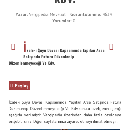
Vergimedia
VE
ENTER
İletişim
Yazar:
Vergipedia Mevzuat
Görüntülenme:
4634
TUŞUNA
Yorumlar:
0
BASIN
Galeri
YADA
BÜYÜTEÇE
İ
DOKUNUN
zale-i Şuyu Davası Kapsamında Yapılan Arsa
Satışında Fatura Düzenlenip
Düzenlenmeyeceği Ve Kdv.
Paylaş
İzale-i Şuyu Davası Kapsamında Yapılan Arsa Satışında Fatura
Düzenlenip Düzenlenmeyeceği Ve Kdv.konulu özelgenin içeriği
aşağıda verilmiştir. Vergipedia üzerinden daha fazla özelgeye
erişebilirsiniz. Diğer sayfalarımızı ziyaret etmeyi ihmal etmeyin.