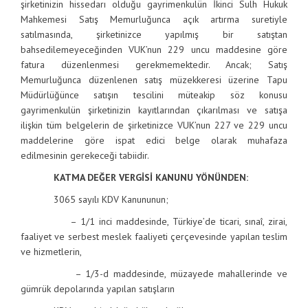
şirketinizin hissedarı olduğu gayrimenkulün İkinci Sulh Hukuk
Mahkemesi Satış Memurluğunca açık artırma suretiyle
satılmasında, şirketinizce yapılmış bir satıştan
bahsedilemeyeceğinden VUK’nun 229 uncu maddesine göre
fatura düzenlenmesi gerekmemektedir. Ancak; Satış
Memurluğunca düzenlenen satış müzekkeresi üzerine Tapu
Müdürlüğünce satışın tescilini müteakip söz konusu
gayrimenkulün şirketinizin kayıtlarından çıkarılması ve satışa
ilişkin tüm belgelerin de şirketinizce VUK’nun 227 ve 229 uncu
maddelerine göre ispat edici belge olarak muhafaza
edilmesinin gerekeceği tabiidir.
KATMA DEĞER VERGİSİ KANUNU YÖNÜNDEN:
3065 sayılı KDV Kanununun;
– 1/1 inci maddesinde, Türkiye’de ticari, sınaî, zirai,
faaliyet ve serbest meslek faaliyeti çerçevesinde yapılan teslim
ve hizmetlerin,
– 1/3-d maddesinde, müzayede mahallerinde ve
gümrük depolarında yapılan satışların