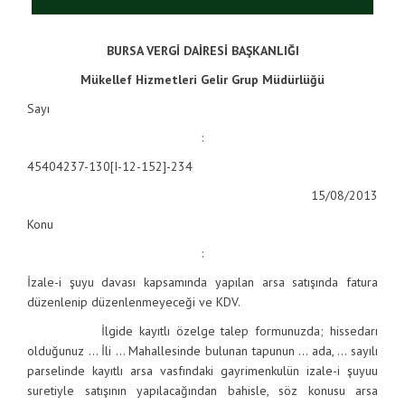
BURSA VERGİ DAİRESİ BAŞKANLIĞI
Mükellef Hizmetleri Gelir Grup Müdürlüğü
Sayı
:
45404237-130[I-12-152]-234
15/08/2013
Konu
:
İzale-i şuyu davası kapsamında yapılan arsa satışında fatura
düzenlenip düzenlenmeyeceği ve KDV.
İlgide kayıtlı özelge talep formunuzda; hissedarı
olduğunuz … İli … Mahallesinde bulunan tapunun … ada, … sayılı
parselinde kayıtlı arsa vasfındaki gayrimenkulün izale-i şuyuu
suretiyle satışının yapılacağından bahisle, söz konusu arsa