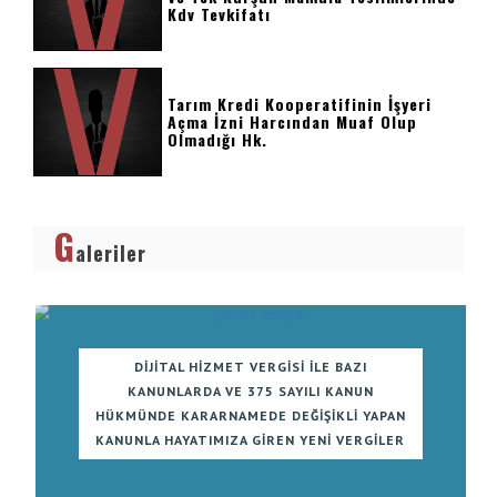
Kdv Tevkifatı
Tarım Kredi Kooperatifinin İşyeri
Açma İzni Harcından Muaf Olup
Olmadığı Hk.
G
aleriler
DIJITAL HIZMET VERGISI ILE BAZI
KANUNLARDA VE 375 SAYILI KANUN
HÜKMÜNDE KARARNAMEDE DEĞIŞIKLI YAPAN
KANUNLA HAYATIMIZA GIREN YENI VERGILER