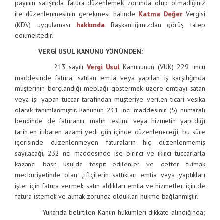
payının satışında fatura düzenlemek zorunda olup olmadığınız
ile düzenlenmesinin gerekmesi halinde
Katma Değer
Vergisi
(KDV) uygulaması
hakkında
Başkanlığımızdan görüş talep
edilmektedir.
VERGİ USUL KANUNU YÖNÜNDEN:
213 sayılı
Vergi Usul
Kanununun (VUK) 229 uncu
maddesinde fatura, satılan emtia veya yapılan iş karşılığında
müşterinin borçlandığı meblağı göstermek üzere emtiayı satan
veya işi yapan tüccar tarafından müşteriye verilen ticari vesika
olarak tanımlanmıştır. Kanunun 231 inci maddesinin (5) numaralı
bendinde de faturanın, malın teslimi veya hizmetin yapıldığı
tarihten itibaren azami yedi gün içinde düzenleneceği, bu süre
içerisinde düzenlenmeyen faturaların hiç düzenlenmemiş
sayılacağı, 232 nci maddesinde ise birinci ve ikinci tüccarlarla
kazancı basit usulde tespit edilenler ve defter tutmak
mecburiyetinde olan çiftçilerin sattıkları emtia veya yaptıkları
işler için fatura vermek, satın aldıkları emtia ve hizmetler için de
fatura istemek ve almak zorunda oldukları hükme bağlanmıştır.
Yukarıda belirtilen Kanun hükümleri dikkate alındığında;