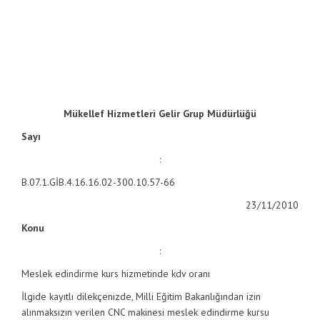
Mükellef Hizmetleri Gelir Grup Müdürlüğü
Sayı
:
B.07.1.GİB.4.16.16.02-300.10.57-66
23/11/2010
Konu
:
Meslek edindirme kurs hizmetinde kdv oranı
İlgide kayıtlı dilekçenizde, Milli Eğitim Bakanlığından izin
alınmaksızın verilen CNC makinesi meslek edindirme kursu