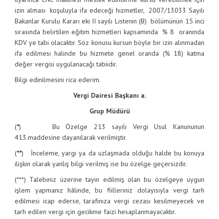
izin alması koşuluyla ifa edeceği hizmetler, 2007/13033 Sayılı
Bakanlar Kurulu Kararı eki II sayılı Listenin (B) bölümünün 15 inci
sırasında belirtilen eğitim hizmetleri kapsamında % 8 oranında
KDV ye tabi olacaktır. Söz konusu kursun böyle bir izin alınmadan
ifa edilmesi halinde bu hizmete genel oranda (% 18) katma
değer vergisi uygulanacağı tabiidir.
Bilgi edinilmesini rica ederim.
Vergi Dairesi Başkanı a.
Grup Müdürü
(
*
) Bu Özelge 213 sayılı Vergi Usul Kanununun
413.maddesine dayanılarak verilmiştir.
(
**
) İnceleme, yargı ya da uzlaşmada olduğu halde bu konuya
ilişkin olarak yanlış bilgi verilmiş ise bu özelge geçersizdir.
(***) Talebiniz üzerine tayin edilmiş olan bu özelgeye uygun
işlem yapmanız hâlinde, bu fiilleriniz dolayısıyla vergi tarh
edilmesi icap ederse, tarafınıza vergi cezası kesilmeyecek ve
tarh edilen vergi için gecikme faizi hesaplanmayacaktır.