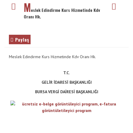
VE
M
İletişim
ENTER
eslek Edindirme Kurs Hizmetinde Kdv
TUŞUNA
Oranı Hk.
Galeri
BASIN
YADA
BÜYÜTEÇE
Paylaş
DOKUNUN
Meslek Edindirme Kurs Hizmetinde Kdv Oranı Hk.
T.C.
GELİR İDARESİ BAŞKANLIĞI
BURSA VERGİ DAİRESİ BAŞKANLIĞI