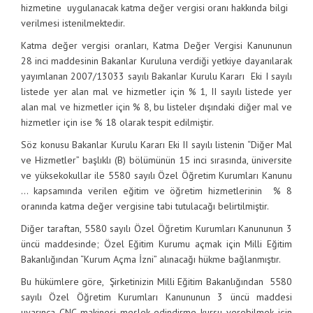
hizmetine uygulanacak katma değer vergisi oranı hakkında bilgi
verilmesi istenilmektedir.
Katma değer vergisi oranları, Katma Değer Vergisi Kanununun
28 inci maddesinin Bakanlar Kuruluna verdiği yetkiye dayanılarak
yayımlanan 2007/13033 sayılı Bakanlar Kurulu Kararı Eki I sayılı
listede yer alan mal ve hizmetler için % 1, II sayılı listede yer
alan mal ve hizmetler için % 8, bu listeler dışındaki diğer mal ve
hizmetler için ise % 18 olarak tespit edilmiştir.
Söz konusu Bakanlar Kurulu Kararı Eki II sayılı listenin “Diğer Mal
ve Hizmetler” başlıklı (B) bölümünün 15 inci sırasında, üniversite
ve yüksekokullar ile 5580 sayılı Özel Öğretim Kurumları Kanunu
… kapsamında verilen eğitim ve öğretim hizmetlerinin % 8
oranında katma değer vergisine tabi tutulacağı belirtilmiştir.
Diğer taraftan, 5580 sayılı Özel Öğretim Kurumları Kanununun 3
üncü maddesinde; Özel Eğitim Kurumu açmak için Milli Eğitim
Bakanlığından “Kurum Açma İzni” alınacağı hükme bağlanmıştır.
Bu hükümlere göre, Şirketinizin Milli Eğitim Bakanlığından 5580
sayılı Özel Öğretim Kurumları Kanununun 3 üncü maddesi
uyarınca CNC makinesi meslek edindirme kursu verebilmek için