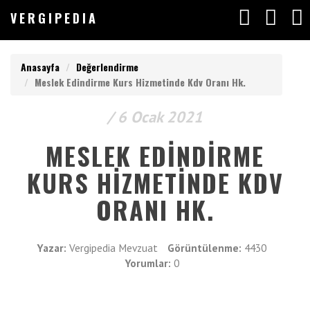
V
ERGIPEDIA
VERGIPEDIA
Anasayfa
Değerlendirme
Meslek Edindirme Kurs Hizmetinde Kdv Oranı Hk.
/ 6 Ocak 2021
Anasayfa
V
ERGIPEDIA
MESLEK EDINDIRME
Yazılar
KURS HIZMETINDE KDV
Makaleler
ARAMAK
ORANI HK.
İSTEDEĞİNİZ
Değerlendirmeler
KELİMEYİ
GİRİN
Yazar:
Vergipedia Mevzuat
Görüntülenme:
4430
Listeler
ARAMAK
Yorumlar:
0
İSTEDEĞİNİZ
KELİMEYİ
Vergimedia
GİRİN