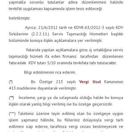
yapmakla sorumlu tutulanlar adına düzenlenmesi halinde
tevkifat uygulaması kapsamında işlem tesis edileceği
belirtilmiştir.
Ayrıca; 21/6/2012 tarih ve KDVK-63/2012-3 sayılı KDV
Sirkülerinin (2.2.2.11.) Servis Taşımacılığı Hizmetleri başlıklı
bölümünde konuya ilişkin açıklamalara yer verilmiştir.
Yukarıda yapılan açıklamalara göre, iş ortaklığına servis
taşımacılığı hizmeti ifa eden firmanız tarafından düzenlenen
faturadaki KDV tutarı 5/10 oranında tevkifata tabi tutulacaktır.
Bilgi edinilmesini rica ederim.
(
*
) Bu Özelge 213 sayılı
Vergi Usul
Kanununun
413.maddesine dayanılarak verilmiştir.
(
**
) İnceleme, yargı ya da uzlaşmada olduğu halde bu konuya
ilişkin olarak yanlış bilgi verilmiş ise bu özelge geçersizdir.
(***) Talebiniz üzerine tayin edilmiş olan bu özelgeye uygun
işlem yapmanız hâlinde, bu fiilleriniz dolayısıyla vergi tarh
edilmesi icap ederse, tarafınıza vergi cezası kesilmeyecek ve