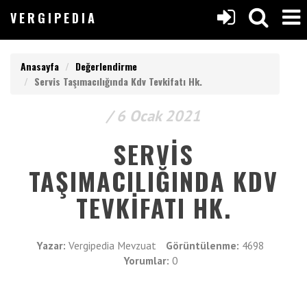
V
ERGIPEDIA
VERGIPEDIA
Anasayfa
Değerlendirme
Servis Taşımacılığında Kdv Tevkifatı Hk.
/ 6 Ocak 2021
Anasayfa
SERVIS
V
ERGIPEDIA
Yazılar
TAŞIMACILIĞINDA KDV
TEVKIFATI HK.
ARAMAK
Makaleler
İSTEDEĞİNİZ
KELİMEYİ
Değerlendirmeler
Yazar:
Vergipedia Mevzuat
Görüntülenme:
4698
GİRİN
Yorumlar:
0
ARAMAK
Listeler
İSTEDEĞİNİZ
KELİMEYİ
GİRİN