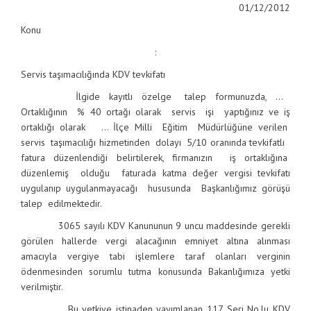
01/12/2012
Konu
:
Servis taşımacılığında KDV tevkifatı
İlgide kayıtlı özelge talep formunuzda, …
Ortaklığının % 40 ortağı olarak servis işi yaptığınız ve iş
ortaklığı olarak … İlçe Milli Eğitim Müdürlüğüne verilen
servis taşımacılığı hizmetinden dolayı 5/10 oranında tevkifatlı
fatura düzenlendiği belirtilerek, firmanızın iş ortaklığına
düzenlemiş olduğu faturada katma değer vergisi tevkifatı
uygulanıp uygulanmayacağı hususunda Başkanlığımız görüşü
talep edilmektedir.
3065 sayılı KDV Kanununun 9 uncu maddesinde gerekli
görülen hallerde vergi alacağının emniyet altına alınması
amacıyla vergiye tabi işlemlere taraf olanları verginin
ödenmesinden sorumlu tutma konusunda Bakanlığımıza yetki
verilmiştir.
Bu yetkiye istinaden yayımlanan 117 Seri No.lu KDV