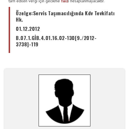
tarh edilen vergi için gecikme
faiz
i hesaplanmayacaktır.
Özelge
:
Servis Taşımacılığında Kdv Tevkifatı
Hk.
01.12.2012
B.07.1.GİB.4.01.16.02-130[9./2012-
3738]-119