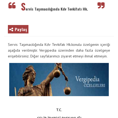
Vergimedia
S
VE
ervis Taşımacılığında Kdv Tevkifatı Hk.
ENTER
İletişim
TUŞUNA
BASIN
Galeri
YADA
Paylaş
BÜYÜTEÇE
DOKUNUN
Servis Taşımacılığında Kdv Tevkifatı Hk.konulu özelgenin içeriği
aşağıda verilmiştir. Vergipedia üzerinden daha fazla özelgeye
erişebilirsiniz. Diğer sayfalarımızı ziyaret etmeyi ihmal etmeyin.
T.C.