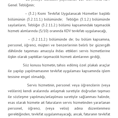
Genel Tebliğinin;
– (3.2.) Kısmi Tevkifat Uygulanacak Hizmetler
başlıklı
bölümünün (3.2.11.1.) bölümünde; Tebliğin (3.1.2.) bölümünde
sayılanların, Tebliğin (3.2.11.2.) bölümü kapsamındaki taşımacılık
hizmeti alımlarında (5/10) oranında KDV tevkifatı uygulanacağı,
– (3.2.11.2.) bölümünde de;
bu bölüm kapsamına,
personel, öğrenci, müşteri ve benzerlerinin belirli bir güzergâh
dâhilinde taşınması amacıyla ihdas ettikleri servis hizmetlerine
ilişkin olarak yaptıkları taşımacılık hizmeti alımlarının girdiği,
Söz konusu hizmetin, tahsis edilmiş özel plakalı araçlar
ile yapılıp yapılmamasının tevkifat uygulaması kapsamında işlem
tesisine engel olmadığı,
Servis hizmetinin, personel veya öğrencilerin (veya
velilerin) kendi aralarında anlaşmak suretiyle doğrudan taşımacı
ile sözleşme yapılması/anlaşılması suretiyle sağlanması halinde,
esas olarak hizmete ait faturaların servis hizmetinden yararlanan
personel, öğrenci, (veya velisi) adına düzenlenmesi
gerektiğinden, tevkifat uygulanmayacağı, ancak, faturanın tevkifat