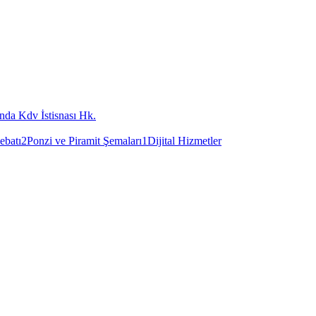
nda Kdv İstisnası Hk.
ebatı
2
Ponzi ve Piramit Şemaları
1
Dijital Hizmetler