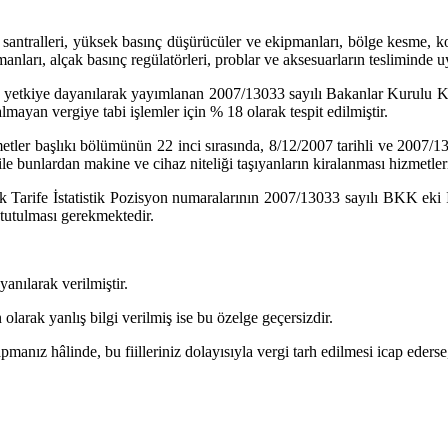
alleri, yüksek basınç düşürücüler ve ekipmanları, bölge kesme, kontrol
manları, alçak basınç regülatörleri, problar ve aksesuarların teslimind
ayanılarak yayımlanan 2007/13033 sayılı Bakanlar Kurulu Kararname
 almayan vergiye tabi işlemler için % 18 olarak tespit edilmiştir.
başlıkı bölümünün 22 inci sırasında, 8/12/2007 tarihli ve 2007/1300
le bunlardan makine ve cihaz niteliği taşıyanların kiralanması hizmetler
ife İstatistik Pozisyon numaralarının 2007/13033 sayılı BKK eki II 
 tutulması gerekmektedir.
ılarak verilmiştir.
larak yanlış bilgi verilmiş ise bu özelge geçersizdir.
anız hâlinde, bu fiilleriniz dolayısıyla vergi tarh edilmesi icap ederse,