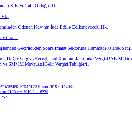
nında Kdv Ye Tabi Olduğu Hk.
i Hk.
ef Tarafından Ödenen Kdv’nin İade Edilip Edilemeyeceği Hk.
dv Oranı.
n İşlemden Geçirildikten Sonra İmalat Sektörüne Hammade Olarak Satışı
ma Değer Vergisi
25
Vergi Usul Kanunu
3
Kurumlar Vergisi
2
AB Müktes
 ve SMMM Mevzuatı
1
Gelir Vergisi Tebliğleri
1
est Meslek Erbabı
22 Kasım 2019
0
117684
meni
21 Kasım 2019
0
118230
12521