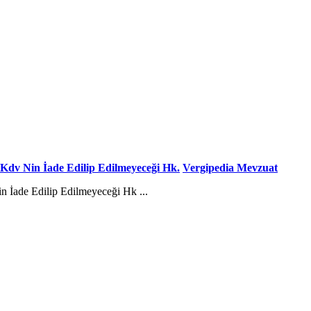
 Kdv Nin İade Edilip Edilmeyeceği Hk.
Vergipedia Mevzuat
 İade Edilip Edilmeyeceği Hk ...