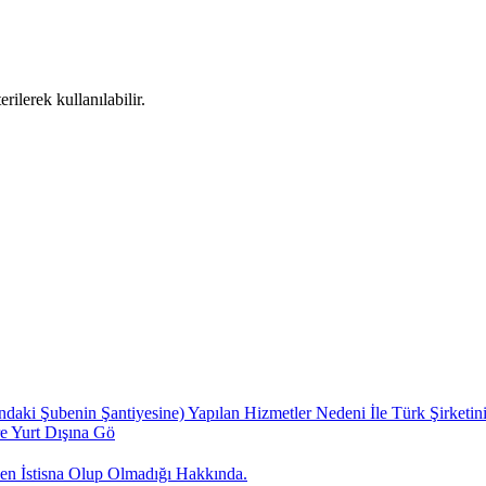
ilerek kullanılabilir.
ndaki Şubenin Şantiyesine) Yapılan Hizmetler Nedeni İle Türk Şirketin
e Yurt Dışına Gö
en İstisna Olup Olmadığı Hakkında.