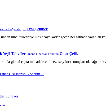
Erol Çember
Katma Değer Vergisi
ından nihai tüketiciye ulaşıncaya kadar geçen her safhada yaratılan kat
 Yeşil Tahviller
Onur Çelik
Finans
Finansal Yönetim
urumla global çapta mücadele edilmez ise yıkıcı sonuçları olacağı artık 
Finans
18
Finansal Yönetim
17
tlar Sunuyor
klar