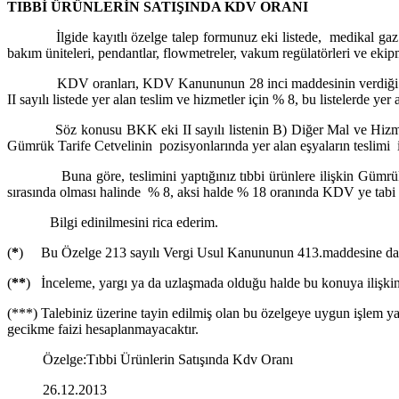
TIBBİ ÜRÜNLERİN SATIŞINDA KDV ORANI
İlgide kayıtlı özelge talep formunuz eki listede, medikal gaz santr
bakım üniteleri, pendantlar, flowmetreler, vakum regülatörleri ve ekip
KDV oranları, KDV Kanununun 28 inci maddesinin verdiği yetkiye d
II sayılı listede yer alan teslim ve hizmetler için % 8, bu listelerde yer
Söz konusu BKK eki II sayılı listenin B) Diğer Mal ve Hizmetler 
Gümrük Tarife Cetvelinin pozisyonlarında yer alan eşyaların teslimi i
Buna göre, teslimini yaptığınız tıbbi ürünlere ilişkin Gümrük Tar
sırasında olması halinde % 8, aksi halde % 18 oranında KDV ye tabi
Bilgi edinilmesini rica ederim.
(
*
) Bu Özelge 213 sayılı Vergi Usul Kanununun 413.maddesine dayan
(
**
) İnceleme, yargı ya da uzlaşmada olduğu halde bu konuya ilişkin o
(***) Talebiniz üzerine tayin edilmiş olan bu özelgeye uygun işlem yapm
gecikme faizi hesaplanmayacaktır.
Özelge
:Tıbbi Ürünlerin Satışında Kdv Oranı
26.12.2013