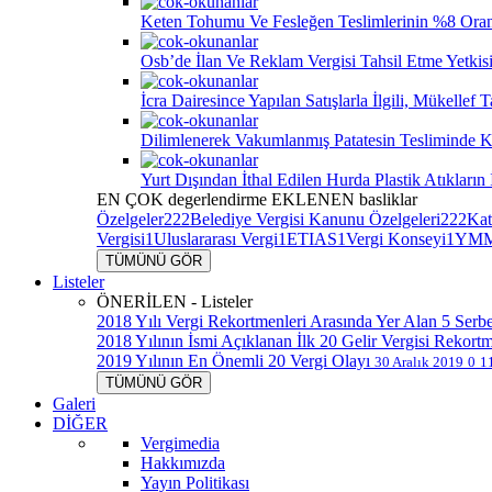
Keten Tohumu Ve Fesleğen Teslimlerinin %8 Ora
Osb’de İlan Ve Reklam Vergisi Tahsil Etme Yetkis
İcra Dairesince Yapılan Satışlarla İlgili, Mükell
Dilimlenerek Vakumlanmış Patatesin Tesliminde K
Yurt Dışından İthal Edilen Hurda Plastik Atıkları
EN ÇOK
degerlendirme
EKLENEN
basliklar
Özelgeler
222
Belediye Vergisi Kanunu Özelgeleri
222
Kat
Vergisi
1
Uluslararası Vergi
1
ETIAS
1
Vergi Konseyi
1
YMM
TÜMÜNÜ GÖR
Listeler
ÖNERİLEN - Listeler
2018 Yılı Vergi Rekortmenleri Arasında Yer Alan 5 Serb
2018 Yılının İsmi Açıklanan İlk 20 Gelir Vergisi Rekort
2019 Yılının En Önemli 20 Vergi Olayı
30 Aralık 2019
0
1
TÜMÜNÜ GÖR
Galeri
DİĞER
Vergimedia
Hakkımızda
Yayın Politikası