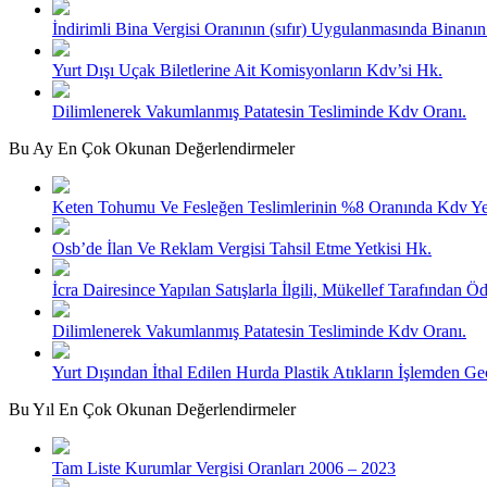
İndirimli Bina Vergisi Oranının (sıfır) Uygulanmasında Binan
Yurt Dışı Uçak Biletlerine Ait Komisyonların Kdv’si Hk.
Dilimlenerek Vakumlanmış Patatesin Tesliminde Kdv Oranı.
Bu Ay En Çok Okunan Değerlendirmeler
Keten Tohumu Ve Fesleğen Teslimlerinin %8 Oranında Kdv Y
Osb’de İlan Ve Reklam Vergisi Tahsil Etme Yetkisi Hk.
İcra Dairesince Yapılan Satışlarla İlgili, Mükellef Tarafından
Dilimlenerek Vakumlanmış Patatesin Tesliminde Kdv Oranı.
Yurt Dışından İthal Edilen Hurda Plastik Atıkların İşlemden G
Bu Yıl En Çok Okunan Değerlendirmeler
Tam Liste Kurumlar Vergisi Oranları 2006 – 2023