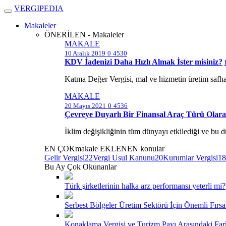
V
ERGIPEDIA
Makaleler
ÖNERİLEN - Makaleler
MAKALE
10 Aralık 2019
0
4530
KDV İadenizi Daha Hızlı Almak İster misiniz?
Katma Değer Vergisi, mal ve hizmetin üretim safhas
MAKALE
20 Mayıs 2021
0
4536
Çevreye Duyarlı Bir Finansal Araç Türü Olarak
İklim değişikliğinin tüm dünyayı etkilediği ve bu d
EN ÇOK
makale
EKLENEN
konular
Gelir Vergisi
22
Vergi Usul Kanunu
20
Kurumlar Vergisi
18
Bu Ay Çok Okunanlar
Türk şirketlerinin halka arz performansı yeterli mi?
Serbest Bölgeler Üretim Sektörü İçin Önemli Fırsa
Konaklama Vergisi ve Turizm Payı Arasındaki Far