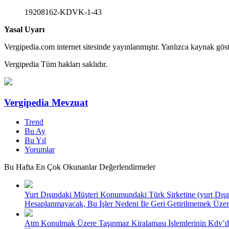
19208162-KDVK-1-43
Yasal Uyarı
Vergipedia.com internet sitesinde yayınlanmıştır. Yanlızca kaynak göster
Vergipedia Tüm hakları saklıdır.
Vergipedia Mevzuat
Trend
Bu Ay
Bu Yıl
Yorumlar
Bu Hafta En Çok Okunanlar Değerlendirmeler
Yurt Dışındaki Müşteri Konumundaki Türk Şirketine (yurt Dışı
Hesaplanmayacak, Bu İşler Nedeni İle Geri Getirilmemek Üzer
Atm Konulmak Üzere Taşınmaz Kiralaması İşlemlerinin Kdv’d