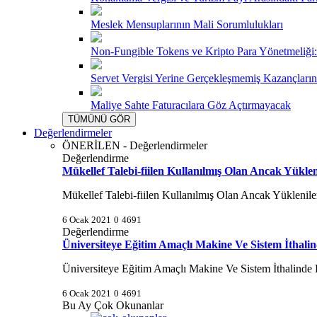
Meslek Mensuplarının Mali Sorumlulukları
Non-Fungible Tokens ve Kripto Para Yönetmeliği:
Servet Vergisi Yerine Gerçekleşmemiş Kazançların 
Maliye Sahte Faturacılara Göz Açtırmayacak
TÜMÜNÜ GÖR
Değerlendirmeler
ÖNERİLEN - Değerlendirmeler
Değerlendirme
Mükellef Talebi-fiilen Kullanılmış Olan Ancak Yükl
Mükellef Talebi-fiilen Kullanılmış Olan Ancak Yükleni
6 Ocak 2021
0
4691
Değerlendirme
Üniversiteye Eğitim Amaçlı Makine Ve Sistem İthalin
Üniversiteye Eğitim Amaçlı Makine Ve Sistem İthalinde Kd
6 Ocak 2021
0
4691
Bu Ay Çok Okunanlar