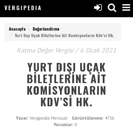
V
ERGIPEDIA
VERGIPEDIA
Anasayfa
Değerlendirme
Yurt Dışı Uçak Biletlerine Ait Komisyonların Kdv’si Hk.
Katma Değer Vergisi / 6 Ocak 2021
Anasayfa
YURT DIŞI UÇAK
V
ERGIPEDIA
Yazılar
BILETLERINE AIT
KOMISYONLARIN
ARAMAK
Makaleler
İSTEDEĞİNİZ
KDV’SI HK.
KELİMEYİ
Değerlendirmeler
GİRİN
ARAMAK
Listeler
Yazar:
Vergipedia Mevzuat
Görüntülenme:
4756
İSTEDEĞİNİZ
Yorumlar:
0
KELİMEYİ
GİRİN