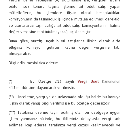
Vergisi Genel Tebliğinin (A) bölümünde ise, vergiden istisna
edilen söz konusu taşıma işlerine ait bilet satışı yapan
mükelleflerin, bu işlemlere ilişkin olarak hesapladıkları
komisyonların da taşımacılık işi içinde mütalaa edilmesi gerektiği
ve uluslararası taşımacılığa ait bilet satışı komisyonlarının katma
değer vergisine tabi tutulmayacağı açıklanmıştır.
Buna göre, yurtdışı uçak bileti satışlarına ilişkin olarak elde
ettiğiniz komisyon gelirleri katma değer vergisine tabi
olmayacaktır.
Bilgi edinilmesini rica ederim.
(
*
) Bu Özelge 213 sayılı
Vergi Usul
Kanununun
413.maddesine dayanılarak verilmiştir.
(
**
) İnceleme, yargı ya da uzlaşmada olduğu halde bu konuya
ilişkin olarak yanlış bilgi verilmiş ise bu özelge geçersizdir.
(***) Talebiniz üzerine tayin edilmiş olan bu özelgeye uygun
işlem yapmanız hâlinde, bu fiilleriniz dolayısıyla vergi tarh
edilmesi icap ederse, tarafınıza vergi cezası kesilmeyecek ve