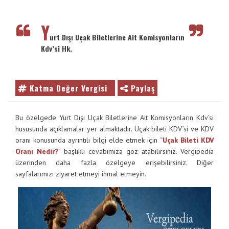
Vergimedia
VE
ENTER
İletişim
Y
TUŞUNA
urt Dışı Uçak Biletlerine Ait Komisyonların
BASIN
Kdv’si Hk.
Galeri
YADA
BÜYÜTEÇE
DOKUNUN
Katma Değer Vergisi
Paylaş
Bu özelgede Yurt Dışı Uçak Biletlerine Ait Komisyonların Kdv’si
hususunda açıklamalar yer almaktadır. Uçak bileti KDV’si ve KDV
oranı konusunda ayrıntılı bilgi elde etmek için “
Uçak Bileti KDV
Oranı Nedir?
” başlıklı cevabımıza göz atabilirsiniz. Vergipedia
üzerinden daha fazla özelgeye erişebilirsiniz. Diğer
sayfalarımızı ziyaret etmeyi ihmal etmeyin.