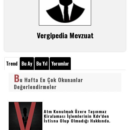
Vergipedia Mevzuat
Trend
Bu Ay
Bu Yıl
Yorumlar
B
u Hafta En Çok Okunanlar
Değerlendirmeler
Atm Konulmak Üzere Taşınmaz
Kiralaması İşlemlerinin Kdv’den
İstisna Olup Olmadığı Hakkında.