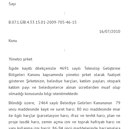
Sayı
:
B.07.1.GİB.4.33.15.01-2009-705-46-15
16/07/2010
Konu
:
Yönetici şirket
İlgide kayıtlı dilekçenizle 4691 sayılı Teknoloji Geliştirme
Bölgeleri Kanunu kapsamında yönetici şirket olarak faaliyet
gösteren Şirketinizin, belediye harçları, katılım payları, otopark
katılım payı ve belediyelerce alınan ücretlerden muaf olup
olmadığı konusunda bilgi istenilmektedir.
Bilindiği üzere, 2464 sayılı Belediye Gelirleri Kanununun 79
uncu maddesinde kayıt ve suret harcı; 80 inci maddesinde imar
ile ilgili harçlar (parselasyon harcı, ifraz ve tevhit harcı, plan ve
proje tasdik harcı, zemin açma izni ve toprak hafriyatı harcı ve
yapı kullanma izni harcı); 86-94 üncü maddelerinde harcamalara