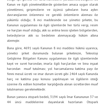
Kanun ve ilgili yönetmeliklerde gösterilen amaca uygun olarak
yönetilmesi, girişimcilerin ve üçüncü şahısların buna aykırı
davranışlarının önlenmesi ve gerekli önlemlerin alınması ile
yükümlü olduğu; 8 inci maddesinde ise yönetici şirketin, bu
Kanunun uygulanması ile ilgili işlemlerde her türlü vergi, resim
ve harçtan muaf olduğu, atık su arıtma tesisi işleten bölgelerden,
belediylerce atık su bedelinin alınmayacağı hüküm altına
alınmıştır.
Buna göre, 4691 sayılı Kanunun 8 inci maddesi hükmü uyarınca,
yönetici şirket durumunda bulunan şirketinizin, Teknoloji
Geliştirme Bölgeleri Kanunu uygulanması ile ilgili işlemlerinde
kayıt ve suret harcından, imarla ilgili harçlardan ve bina inşaat
harcından muaf tutulması; yol harcamalarına katılma payı ile
fenni mesul ücreti ve imar durum ücreti gibi 2464 sayılı Kanunda
harç ve katılma payı konusu yapılmayan ve ilgililerin isteği
üzerine ifa edilen hizmetler karşılığında alınan ücretlerden muaf
tutulmaması gerekmektedir.
Bunun yanısıra otopark bedeli, 3194 sayılı İmar Kanununun 37 ve
44 üncü maddelerine dayanılarak hazırlanan Otopark