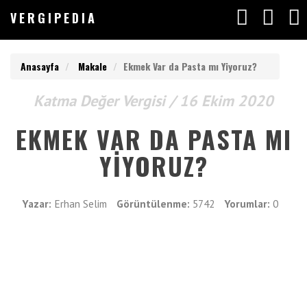
V
ERGIPEDIA
VERGIPEDIA
Anasayfa
Makale
Ekmek Var da Pasta mı Yiyoruz?
Katma Değer Vergisi /
16 Ekim 2020
Anasayfa
EKMEK VAR DA PASTA MI
V
ERGIPEDIA
Yazılar
YIYORUZ?
Makaleler
ARAMAK
Yazar:
Erhan Selim
Görüntülenme:
5742
Yorumlar:
0
İSTEDEĞİNİZ
Değerlendirmeler
KELİMEYİ
GİRİN
Listeler
ARAMAK
İSTEDEĞİNİZ
KELİMEYİ
Vergimedia
GİRİN