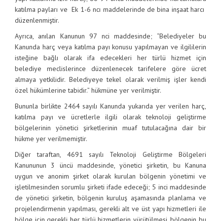
katılma payları ve Ek 1-6 ncı maddelerinde de bina inşaat harcı
düzenlenmiştir.
Ayrıca, anılan Kanunun 97 nci maddesinde; “Belediyeler bu
Kanunda harç veya katılma payı konusu yapılmayan ve ilgililerin
isteğine bağlı olarak ifa edecekleri her türlü hizmet için
belediye meclislerince düzenlenecek tarifelere göre ücret
almaya yetkilidir. Belediyeye tekel olarak verilmiş işler kendi
özel hükümlerine tabidir.” hükmüne yer verilmiştir.
Bununla birlikte 2464 sayılı Kanunda yukarıda yer verilen harç,
katılma payı ve ücretlerle ilgili olarak teknoloji geliştirme
bölgelerinin yönetici şirketlerinin muaf tutulacağına dair bir
hükme yer verilmemiştir.
Diğer taraftan, 4691 sayılı Teknoloji Geliştirme Bölgeleri
Kanununun 3 üncü maddesinde, yönetici şirketin, bu Kanuna
uygun ve anonim şirket olarak kurulan bölgenin yönetimi ve
işletilmesinden sorumlu şirketi ifade edeceği; 5 inci maddesinde
de yönetici şirketin, bölgenin kuruluş aşamasında planlama ve
projelendirmenin yapılması, gerekli alt ve üst yapı hizmetleri ile
bölge için gerekli her türlü hizmetlerin yürütülmesi, bölgenin bu