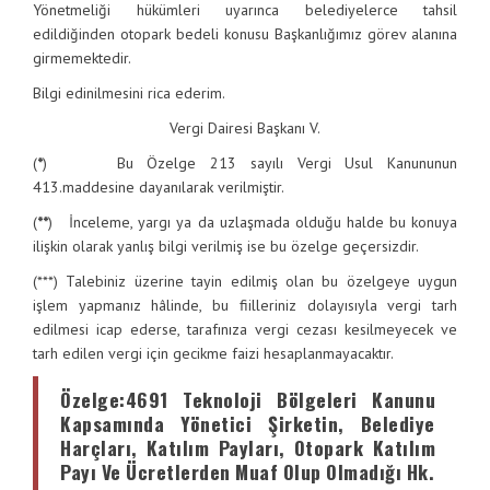
Yönetmeliği hükümleri uyarınca belediyelerce tahsil
edildiğinden otopark bedeli konusu Başkanlığımız görev alanına
girmemektedir.
Bilgi edinilmesini rica ederim.
Vergi Dairesi Başkanı V.
(
*
) Bu Özelge 213 sayılı Vergi Usul Kanununun
413.maddesine dayanılarak verilmiştir.
(
**
) İnceleme, yargı ya da uzlaşmada olduğu halde bu konuya
ilişkin olarak yanlış bilgi verilmiş ise bu özelge geçersizdir.
(***) Talebiniz üzerine tayin edilmiş olan bu özelgeye uygun
işlem yapmanız hâlinde, bu fiilleriniz dolayısıyla vergi tarh
edilmesi icap ederse, tarafınıza vergi cezası kesilmeyecek ve
tarh edilen vergi için gecikme faizi hesaplanmayacaktır.
Özelge
:4691 Teknoloji Bölgeleri Kanunu
Kapsamında Yönetici Şirketin, Belediye
Harçları, Katılım Payları, Otopark Katılım
Payı Ve Ücretlerden Muaf Olup Olmadığı Hk.