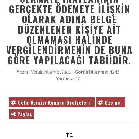
Vergimedia
GERÇEKTE ÖDEMEYE İLIŞKIN
VE
ENTER
İletişim
OLARAK ADINA BELGE
TUŞUNA
DÜZENLENEN KIŞIYE AIT
BASIN
Galeri
YADA
OLMAMASI HALINDE
BÜYÜTEÇE
VERGILENDIRMENIN DE BUNA
DOKUNUN
GÖRE YAPILACAĞI TABIIDIR.
Yazar:
Vergipedia Mevzuat
Görüntülenme:
4243
Yorumlar:
0
Gelir Vergisi Kanunu Özelgeleri
Özelge
Paylaş
T.C.