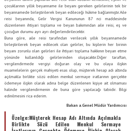
çocuklarının yıllık beyanname ile beyanı gereken gelirlerinin tek bir
beyannamede birleştirilerek beyan edileceği hükme bağlanmıştır.
Aile
reisi beyanında, Gelir Vergisi Kanununun 87 nci maddesinde
düzenlenen ihtiyari toplama ve beyan bakımından aile reisi, eş ve
çocuğun durumu ayrı ayrı değerlendirilecektir.
Buna göre, aile reisi tarafından verilecek yıllık beyannamede
birleştirilerek beyan edilecek olan gelirler, bu kişilerin her birinin
beyanı zorunlu olan gelirleri ile ihtiyari toplama hakkının beyan etme
yönünde kullanıldığı gelirlerinden oluşacaktır.
Diğer taraftan,
vergilendirmede vergiyi doğuran olay ve bu olaya ilişkin
muamelelerin gerçek mahiyeti esas olup, müşterek hesap adı altında
açılmakla birlikte sözü edilen menkul sermaye iratlarının gerçekte
ödemeye ilişkin olarak adına belge düzenlenen kişiye ait olmaması
halinde vergilendirmenin de buna göre yapılacağı tabiidir.
Bilgi
edinilmesini rica ederim.
Bakan a.
Genel Müdür Yardımcısı
Özelge
:Müşterek Hesap Adı Altında Açılmakla
Birlikte Sözü Edilen Menkul Sermaye
İratlarının Gerçekte Ödemeye İlişkin Olarak