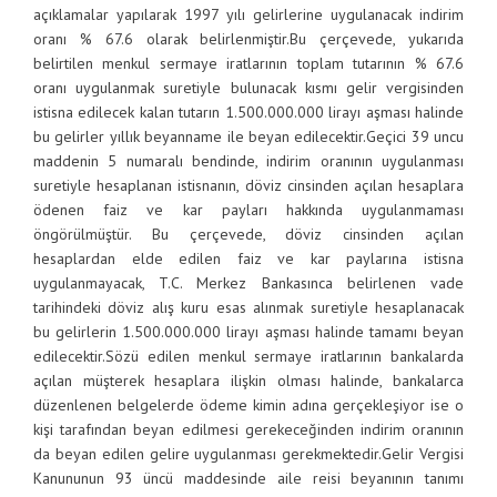
açıklamalar yapılarak 1997 yılı gelirlerine uygulanacak indirim
oranı % 67.6 olarak belirlenmiştir.
Bu çerçevede, yukarıda
belirtilen menkul sermaye iratlarının toplam tutarının % 67.6
oranı uygulanmak suretiyle bulunacak kısmı gelir vergisinden
istisna edilecek kalan tutarın 1.500.000.000 lirayı aşması halinde
bu gelirler yıllık beyanname ile beyan edilecektir.
Geçici 39 uncu
maddenin 5 numaralı bendinde, indirim oranının uygulanması
suretiyle hesaplanan istisnanın, döviz cinsinden açılan hesaplara
ödenen faiz ve kar payları hakkında uygulanmaması
öngörülmüştür. Bu çerçevede, döviz cinsinden açılan
hesaplardan elde edilen faiz ve kar paylarına istisna
uygulanmayacak, T.C. Merkez Bankasınca belirlenen vade
tarihindeki döviz alış kuru esas
a
lınmak suretiyle hesaplanacak
bu gelirlerin 1.500.000.000 lirayı aşması halinde tamamı beyan
edilecektir.
Sözü edilen menkul sermaye iratlarının bankalarda
açılan müşterek hesaplara ilişkin olması halinde, bankalarca
düzenlenen belgelerde ödeme kimin adına gerçekleşiyor ise o
kişi tarafından beyan edilmesi gerekeceğinden indirim oranının
da beyan edilen gelire uygulanması gerekmektedir.
Gelir Vergisi
Kanununun 93 üncü maddesinde aile reisi beyanının tanımı