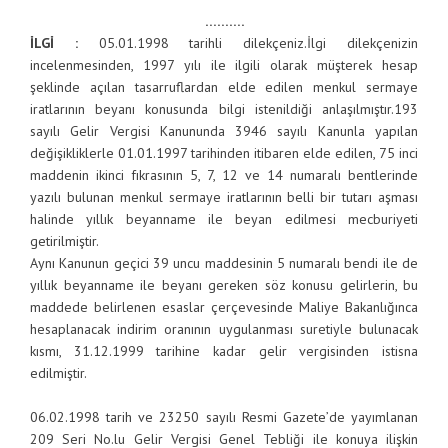
……….
İLGİ :
05.01.1998 tarihli dilekçeniz.
İlgi dilekçenizin
incelenmesinden, 1997 yılı ile ilgili olarak müşterek hesap
şeklinde açılan tasarruflardan elde edilen menkul sermaye
iratlarının beyanı konusunda bilgi istenildiği anlaşılmıştır.
193
sayılı Gelir Vergisi Kanununda 3946 sayılı Kanunla yapılan
değişikliklerle 01.01.1997 tarihinden itibaren elde edilen, 75 inci
maddenin ikinci fıkrasının 5, 7, 12 ve 14 numaralı bentlerinde
yazılı bulunan menkul sermaye iratlarının belli bir tutarı aşması
halinde yıllık beyanname ile beyan edilmesi mecburiyeti
getirilmiştir.
Aynı Kanunun geçici 39 uncu maddesinin 5 numaralı bendi ile de
yıllık beyanname ile beyanı gereken söz konusu gelirlerin, bu
maddede belirlenen esaslar çerçevesinde Maliye Bakanlığınca
hesaplanacak indirim oranının uygulanması suretiyle bulunacak
kısmı, 31.12.1999 tarihine kadar gelir vergisinden istisna
edilmiştir.
06.02.1998 tarih ve 23250 sayılı Resmi Gazete’de yayımlanan
209 Seri No.lu Gelir Vergisi Genel Tebliği ile konuya ilişkin