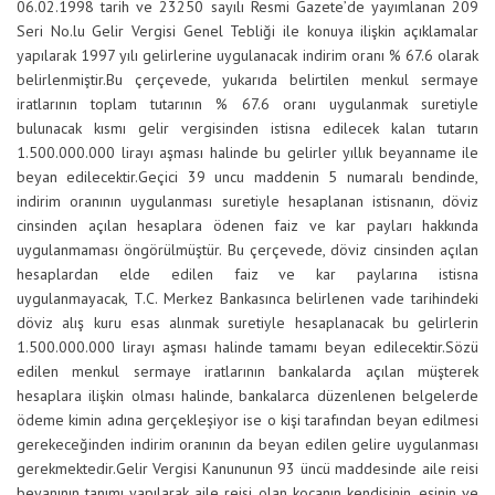
06.02.1998 tarih ve 23250 sayılı Resmi Gazete’de yayımlanan 209
Seri No.lu Gelir Vergisi Genel Tebliği ile konuya ilişkin açıklamalar
yapılarak 1997 yılı gelirlerine uygulanacak indirim oranı % 67.6 olarak
belirlenmiştir.
Bu çerçevede, yukarıda belirtilen menkul sermaye
iratlarının toplam tutarının % 67.6 oranı uygulanmak suretiyle
bulunacak kısmı gelir vergisinden istisna edilecek kalan tutarın
1.500.000.000 lirayı aşması halinde bu gelirler yıllık beyanname ile
beyan edilecektir.
Geçici 39 uncu maddenin 5 numaralı bendinde,
indirim oranının uygulanması suretiyle hesaplanan istisnanın, döviz
cinsinden açılan hesaplara ödenen faiz ve kar payları hakkında
uygulanmaması öngörülmüştür. Bu çerçevede, döviz cinsinden açılan
hesaplardan elde edilen faiz ve kar paylarına istisna
uygulanmayacak, T.C. Merkez Bankasınca belirlenen vade tarihindeki
döviz alış kuru esas
a
lınmak suretiyle hesaplanacak bu gelirlerin
1.500.000.000 lirayı aşması halinde tamamı beyan edilecektir.
Sözü
edilen menkul sermaye iratlarının bankalarda açılan müşterek
hesaplara ilişkin olması halinde, bankalarca düzenlenen belgelerde
ödeme kimin adına gerçekleşiyor ise o kişi tarafından beyan edilmesi
gerekeceğinden indirim oranının da beyan edilen gelire uygulanması
gerekmektedir.
Gelir Vergisi Kanununun 93 üncü maddesinde aile reisi
beyanının tanımı yapılarak aile reisi olan kocanın kendisinin, eşinin ve