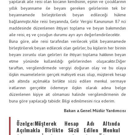
yapılarak aile reisi olan kocanın kendisinin, eşinin ve çocuklarının
yıllık beyanname ile beyanı gereken gelirlerinin tek bir
beyannamede birleştirilerek beyan edileceği hükme
bağlanmıştır.
Aile reisi beyanında, Gelir Vergisi Kanununun 87 nci
maddesinde düzenlenen ihtiyari toplama ve beyan bakımından
aile reisi, eş ve çocuğun durumu ayrı ayrı değerlendirilecektir.
Buna göre, aile reisi tarafından verilecek yıllık beyannamede
birleştirilerek beyan edilecek olan gelirler, bu kişilerin her birinin
beyanı zorunlu olan gelirleri ile ihtiyari toplama hakkının beyan
etme yönünde kullanıldığı gelirlerinden oluşacaktır.
Diğer
taraftan, vergilendirmede vergiyi doğuran olay ve bu olaya
ilişkin muamelelerin gerçek mahiyeti esas olup, müşterek hesap
adı altında açılmakla birlikte sözü edilen menkul sermaye
iratlarının gerçekte ödemeye ilişkin olarak adına belge
düzenlenen kişiye ait olmaması halinde vergilendirmenin de
buna göre yapılacağı tabiidir.
Bilgi edinilmesini rica ederim.
Bakan a.
Genel Müdür Yardımcısı
Özelge
:Müşterek Hesap Adı Altında
Açılmakla Birlikte Sözü Edilen Menkul