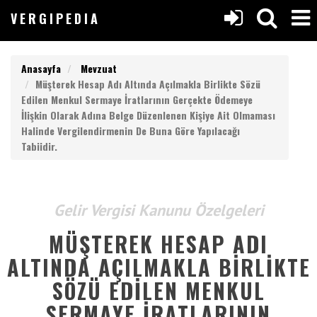
V
ERGIPEDIA
VERGIPEDIA
Anasayfa
Mevzuat
Müşterek Hesap Adı Altında Açılmakla Birlikte Sözü
Edilen Menkul Sermaye İratlarının Gerçekte Ödemeye
İlişkin Olarak Adına Belge Düzenlenen Kişiye Ait Olmaması
Halinde Vergilendirmenin De Buna Göre Yapılacağı
Anasayfa
Tabiidir.
V
ERGIPEDIA
Yazılar
Gelir Vergisi Kanunu Özelgeleri
ARAMAK
Makaleler
İSTEDEĞİNİZ
MÜŞTEREK HESAP ADI
KELİMEYİ
Değerlendirmeler
GİRİN
ALTINDA AÇILMAKLA BIRLIKTE
ARAMAK
Listeler
SÖZÜ EDILEN MENKUL
İSTEDEĞİNİZ
KELİMEYİ
SERMAYE İRATLARININ
GİRİN