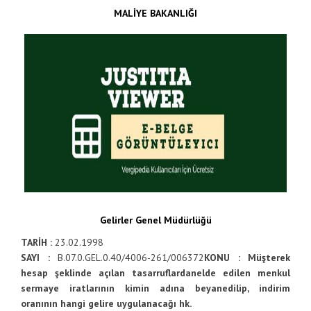
MALİYE BAKANLIĞI
Gelirler Genel Müdürlüğü
TARİH :
23.02.1998
SAYI :
B.07.0.GEL.0.40/4006-261/006372
KONU : Müşterek
hesap şeklinde açılan tasarruflardan
elde edilen menkul
sermaye iratlarının kimin adına beyan
edilip, indirim
oranının hangi gelire uygulanacağı hk.