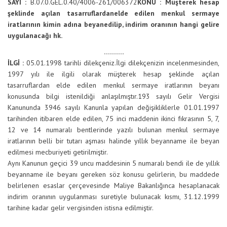
SAYI :
B.07.0.GEL.0.40/4006-261/006372
KONU : Müşterek hesap
şeklinde açılan tasarruflardan
elde edilen menkul sermaye
iratlarının kimin adına beyan
edilip, indirim oranının hangi gelire
uygulanacağı hk.
……….
İLGİ :
05.01.1998 tarihli dilekçeniz.
İlgi dilekçenizin incelenmesinden,
1997 yılı ile ilgili olarak müşterek hesap şeklinde açılan
tasarruflardan elde edilen menkul sermaye iratlarının beyanı
konusunda bilgi istenildiği anlaşılmıştır.
193 sayılı Gelir Vergisi
Kanununda 3946 sayılı Kanunla yapılan değişikliklerle 01.01.1997
tarihinden itibaren elde edilen, 75 inci maddenin ikinci fıkrasının 5, 7,
12 ve 14 numaralı bentlerinde yazılı bulunan menkul sermaye
iratlarının belli bir tutarı aşması halinde yıllık beyanname ile beyan
edilmesi mecburiyeti getirilmiştir.
Aynı Kanunun geçici 39 uncu maddesinin 5 numaralı bendi ile de yıllık
beyanname ile beyanı gereken söz konusu gelirlerin, bu maddede
belirlenen esaslar çerçevesinde Maliye Bakanlığınca hesaplanacak
indirim oranının uygulanması suretiyle bulunacak kısmı, 31.12.1999
tarihine kadar gelir vergisinden istisna edilmiştir.