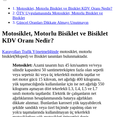
Motosiklet, Motorlu Bisiklet ve Bisiklet KDV Oranı Nedir?
ÖTV Uygulamasında Motosiklet, Motorlu Bisiklet ve
Bisiklet
Güncel Oranları Dikkate Almayı Unutmayın
Motosiklet, Motorlu Bisiklet ve Bisiklet
KDV Oranı Nedir?
Karayolları Trafik Yönetmeliğinde
motosiklet, motorlu
bisiklet(Moped) ve Bisiklet tanımları bulunmaktadır.
Motosiklet:
Azami tasarım hızı 45 km/saatten ve/veya
silindir kapasitesi 50 santimetreküpten fazla olan sepetli
veya sepetsiz iki veya üç tekerlekli motorlu taşıtlar ve
net motor gücü 15 kilovatı, net ağırlığı 400 kilogramı,
yük taşımacılığında kullanılanlar için ise net ağırlığı 550
kilogramı aşmayan dört tekerlekli L3, L4, L5 ve L7
sınıfı motorlu taşıtlardır. Elektrik ile çalışanların net
ağırlıklarının hesaplanmasında batarya ağırlıkları
dikkate alınmaz. Bunlardan karoseri yük taşıyabilecek
şekilde sandıklı veya özel biçimde yapılmış olan ve
yolcu taşımalarında kullanılmayan üç tekerlekli
motosikletlere yük motosikleti (triportör) denir.