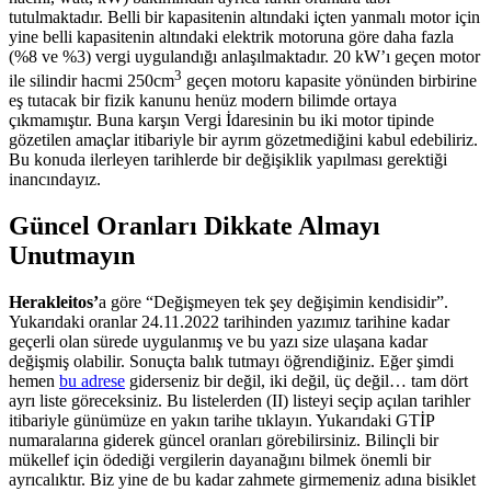
tutulmaktadır. Belli bir kapasitenin altındaki içten yanmalı motor için
yine belli kapasitenin altındaki elektrik motoruna göre daha fazla
(%8 ve %3) vergi uygulandığı anlaşılmaktadır. 20 kW’ı geçen motor
3
ile silindir hacmi 250cm
geçen motoru kapasite yönünden birbirine
eş tutacak bir fizik kanunu henüz modern bilimde ortaya
çıkmamıştır. Buna karşın Vergi İdaresinin bu iki motor tipinde
gözetilen amaçlar itibariyle bir ayrım gözetmediğini kabul edebiliriz.
Bu konuda ilerleyen tarihlerde bir değişiklik yapılması gerektiği
inancındayız.
Güncel Oranları Dikkate Almayı
Unutmayın
Herakleitos’
a göre “Değişmeyen tek şey değişimin kendisidir”.
Yukarıdaki oranlar 24.11.2022 tarihinden yazımız tarihine kadar
geçerli olan sürede uygulanmış ve bu yazı size ulaşana kadar
değişmiş olabilir. Sonuçta balık tutmayı öğrendiğiniz. Eğer şimdi
hemen
bu adrese
giderseniz bir değil, iki değil, üç değil… tam dört
ayrı liste göreceksiniz. Bu listelerden (II) listeyi seçip açılan tarihler
itibariyle günümüze en yakın tarihe tıklayın. Yukarıdaki GTİP
numaralarına giderek güncel oranları görebilirsiniz. Bilinçli bir
mükellef için ödediği vergilerin dayanağını bilmek önemli bir
ayrıcalıktır. Biz yine de bu kadar zahmete girmemeniz adına bisiklet