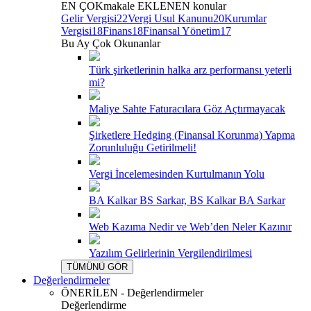
EN ÇOK
makale
EKLENEN
konular
Gelir Vergisi
22
Vergi Usul Kanunu
20
Kurumlar
Vergisi
18
Finans
18
Finansal Yönetim
17
Bu Ay Çok Okunanlar
Türk şirketlerinin halka arz performansı yeterli
mi?
Maliye Sahte Faturacılara Göz Açtırmayacak
Şirketlere Hedging (Finansal Korunma) Yapma
Zorunluluğu Getirilmeli!
Vergi İncelemesinden Kurtulmanın Yolu
BA Kalkar BS Sarkar, BS Kalkar BA Sarkar
Web Kazıma Nedir ve Web’den Neler Kazınır
Yazılım Gelirlerinin Vergilendirilmesi
TÜMÜNÜ GÖR
Değerlendirmeler
ÖNERİLEN - Değerlendirmeler
Değerlendirme