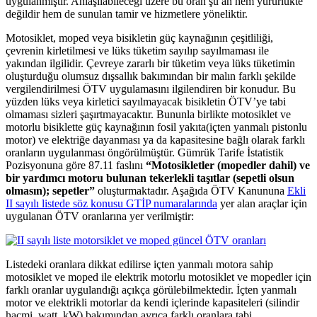
uygulanmıştır. Anlaşılabileceği üzere bu oran şu an hem yürürlükte
değildir hem de sunulan tamir ve hizmetlere yöneliktir.
Motosiklet, moped veya bisikletin güç kaynağının çeşitliliği,
çevrenin kirletilmesi ve lüks tüketim sayılıp sayılmaması ile
yakından ilgilidir. Çevreye zararlı bir tüketim veya lüks tüketimin
oluşturduğu olumsuz dışsallık bakımından bir malın farklı şekilde
vergilendirilmesi ÖTV uygulamasını ilgilendiren bir konudur. Bu
yüzden lüks veya kirletici sayılmayacak bisikletin ÖTV’ye tabi
olmaması sizleri şaşırtmayacaktır. Bununla birlikte motosiklet ve
motorlu bisiklette güç kaynağının fosil yakıta(içten yanmalı pistonlu
motor) ve elektriğe dayanması ya da kapasitesine bağlı olarak farklı
oranların uygulanması öngörülmüştür. Gümrük Tarife İstatistik
Pozisyonuna göre 87.11 faslını
“Motosikletler (mopedler dahil) ve
bir yardımcı motoru bulunan tekerlekli taşıtlar (sepetli olsun
olmasın); sepetler”
oluşturmaktadır. Aşağıda ÖTV Kanununa
Ekli
II sayılı listede söz konusu GTİP numaralarında
yer alan araçlar için
uygulanan ÖTV oranlarına yer verilmiştir:
Listedeki oranlara dikkat edilirse içten yanmalı motora sahip
motosiklet ve moped ile elektrik motorlu motosiklet ve mopedler için
farklı oranlar uygulandığı açıkça görülebilmektedir. İçten yanmalı
motor ve elektrikli motorlar da kendi içlerinde kapasiteleri (silindir
hacmi, watt, kW) bakımından ayrıca farklı oranlara tabi