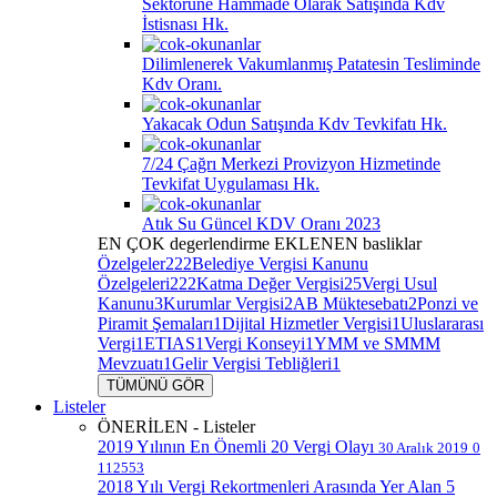
Sektörüne Hammade Olarak Satışında Kdv
İstisnası Hk.
Dilimlenerek Vakumlanmış Patatesin Tesliminde
Kdv Oranı.
Yakacak Odun Satışında Kdv Tevkifatı Hk.
7/24 Çağrı Merkezi Provizyon Hizmetinde
Tevkifat Uygulaması Hk.
Atık Su Güncel KDV Oranı 2023
EN ÇOK
degerlendirme
EKLENEN
basliklar
Özelgeler
222
Belediye Vergisi Kanunu
Özelgeleri
222
Katma Değer Vergisi
25
Vergi Usul
Kanunu
3
Kurumlar Vergisi
2
AB Müktesebatı
2
Ponzi ve
Piramit Şemaları
1
Dijital Hizmetler Vergisi
1
Uluslararası
Vergi
1
ETIAS
1
Vergi Konseyi
1
YMM ve SMMM
Mevzuatı
1
Gelir Vergisi Tebliğleri
1
TÜMÜNÜ GÖR
Listeler
ÖNERİLEN - Listeler
2019 Yılının En Önemli 20 Vergi Olayı
30 Aralık 2019
0
112553
2018 Yılı Vergi Rekortmenleri Arasında Yer Alan 5