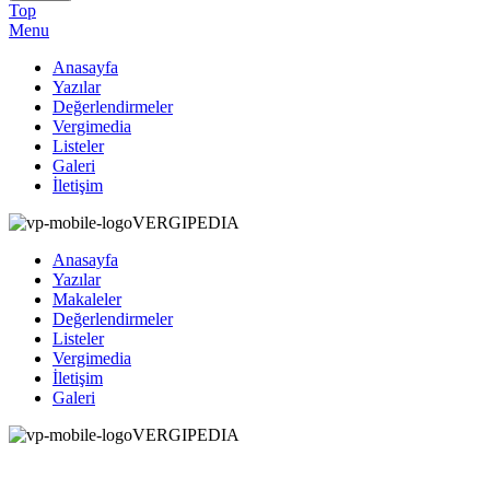
Top
Menu
Anasayfa
Yazılar
Değerlendirmeler
Vergimedia
Listeler
Galeri
İletişim
VERGIPEDIA
Anasayfa
Yazılar
Makaleler
Değerlendirmeler
Listeler
Vergimedia
İletişim
Galeri
V
ERGIPEDIA
ARAMAK İSTEDEĞİNİZ KELİMEYİ GİRİN
ARAMAK İSTEDEĞİNİZ KELİMEYİ GİRİN VE ENTER