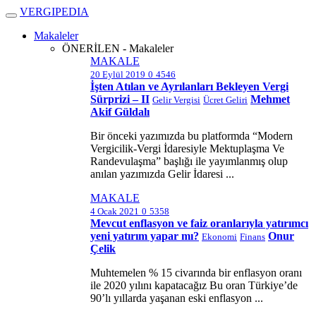
V
ERGIPEDIA
Makaleler
ÖNERİLEN - Makaleler
MAKALE
20 Eylül 2019
0
4546
İşten Atılan ve Ayrılanları Bekleyen Vergi
Sürprizi – II
Mehmet
Gelir Vergisi
Ücret Geliri
Akif Güldalı
Bir önceki yazımızda bu platformda “Modern
Vergicilik-Vergi İdaresiyle Mektuplaşma Ve
Randevulaşma” başlığı ile yayımlanmış olup
anılan yazımızda Gelir İdaresi ...
MAKALE
4 Ocak 2021
0
5358
Mevcut enflasyon ve faiz oranlarıyla yatırımcı
yeni yatırım yapar mı?
Onur
Ekonomi
Finans
Çelik
Muhtemelen % 15 civarında bir enflasyon oranı
ile 2020 yılını kapatacağız Bu oran Türkiye’de
90’lı yıllarda yaşanan eski enflasyon ...