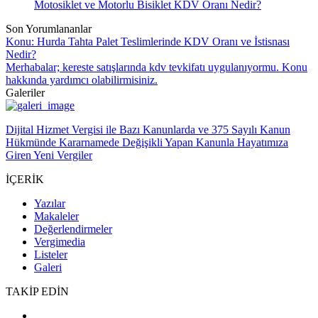
Motosiklet ve Motorlu Bisiklet KDV Oranı Nedir?
Son Yorumlananlar
Konu: Hurda Tahta Palet Teslimlerinde KDV Oranı ve İstisnası
Nedir?
Merhabalar; kereste satışlarında kdv tevkifatı uygulanıyormu. Konu
hakkında yardımcı olabilirmisiniz.
Galeriler
Dijital Hizmet Vergisi ile Bazı Kanunlarda ve 375 Sayılı Kanun
Hükmünde Kararnamede Değişikli Yapan Kanunla Hayatımıza
Giren Yeni Vergiler
İÇERİK
Yazılar
Makaleler
Değerlendirmeler
Vergimedia
Listeler
Galeri
TAKİP EDİN