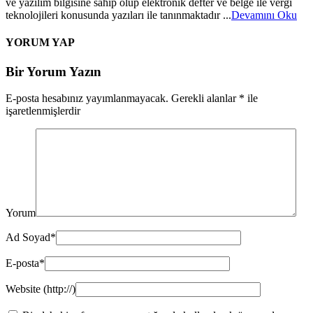
ve yazılım bilgisine sahip olup elektronik defter ve belge ile vergi
teknolojileri konusunda yazıları ile tanınmaktadır ...
Devamını Oku
Y
ORUM YAP
Bir Yorum Yazın
E-posta hesabınız yayımlanmayacak.
Gerekli alanlar
*
ile
işaretlenmişlerdir
Yorum
Ad Soyad
*
E-posta
*
Website (http://)