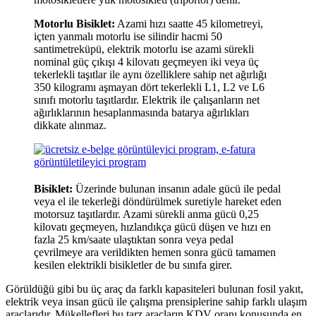
Motorlu Bisiklet:
Azami hızı saatte 45 kilometreyi,
içten yanmalı motorlu ise silindir hacmi 50
santimetreküpü, elektrik motorlu ise azami sürekli
nominal güç çıkışı 4 kilovatı geçmeyen iki veya üç
tekerlekli taşıtlar ile aynı özelliklere sahip net ağırlığı
350 kilogramı aşmayan dört tekerlekli L1, L2 ve L6
sınıfı motorlu taşıtlardır. Elektrik ile çalışanların net
ağırlıklarının hesaplanmasında batarya ağırlıkları
dikkate alınmaz.
Bisiklet:
Üzerinde bulunan insanın adale gücü ile pedal
veya el ile tekerleği döndürülmek suretiyle hareket eden
motorsuz taşıtlardır. Azami sürekli anma gücü 0,25
kilovatı geçmeyen, hızlandıkça gücü düşen ve hızı en
fazla 25 km/saate ulaştıktan sonra veya pedal
çevrilmeye ara verildikten hemen sonra gücü tamamen
kesilen elektrikli bisikletler de bu sınıfa girer.
Görüldüğü gibi bu üç araç da farklı kapasiteleri bulunan fosil yakıt,
elektrik veya insan gücü ile çalışma prensiplerine sahip farklı ulaşım
araçlarıdır. Mükellefleri bu tarz araçların KDV oranı konusunda en