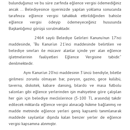
bulunduğunuz ve bu süre zarfında eğlence vergisi ödemediğiniz
ancak … Belediyesince işyerinizde yapılan yoklama sonucunda
tarafınıza eğlence vergisi tahakkuk ettirildiğinden bahisle
eğlence vergisi ödeyip ödemeyeceğiniz hususunda
Başkanlığımız görüşü sorulmaktadır.
2464 sayılı Belediye Gelirleri Kanunu’nun 17’nci
maddesinde, “Bu Kanun’un 21’inci maddesinde belirtilen ve
belediye sınırları ile mücavir alanlar içinde yer alan eğlence
işletmelerinin faaliyetleri Eğlence Vergisine tabidir.”
denilmektedir.
Aynı Kanun’un 20’nci maddesinin 3’üncü bendiyle, biletle
girilmesi zorunlu olmayan bar, pavyon, gazino, gece kulübü,
taverna, diskotek, kabare dansing, bilardo ve masa futbolu
salonları gibi eğlence yerlerinden işin mahiyetine göre çalışılan
her gün için belediye meclislerince (5-100 TL arasında) takdir
edilecek miktarda eğlence vergisi alınacağı hükme bağlanmış ve
madde metninde eğlence yerleri geniş kapsamlı tanımlanarak
maddede sayılanlar dışında kalan benzer yerler de eğlence
vergisi kapsamına alınmıştır.