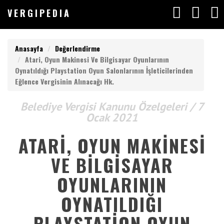
V
ERGIPEDIA
VERGIPEDIA
Anasayfa
Değerlendirme
Atari, Oyun Makinesi Ve Bilgisayar Oyunlarının
Oynatıldığı Playstation Oyun Salonlarının İşleticilerinden
Eğlence Vergisinin Alınacağı Hk.
Anasayfa
V
ERGIPEDIA
Belediye Vergisi Kanunu Özelgeleri / 7
Yazılar
Ocak 2021
Makaleler
ATARI, OYUN MAKINESI
ARAMAK
İSTEDEĞİNİZ
VE BILGISAYAR
Değerlendirmeler
KELİMEYİ
GİRİN
OYUNLARININ
Listeler
ARAMAK
İSTEDEĞİNİZ
OYNATILDIĞI
KELİMEYİ
Vergimedia
PLAYSTATION OYUN
GİRİN