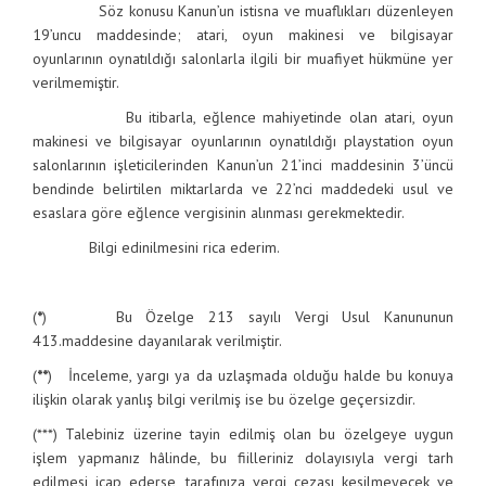
Söz konusu Kanun’un istisna ve muaflıkları düzenleyen
19’uncu maddesinde; atari, oyun makinesi ve bilgisayar
oyunlarının oynatıldığı salonlarla ilgili bir muafiyet hükmüne yer
verilmemiştir.
Bu itibarla, eğlence mahiyetinde olan atari, oyun
makinesi ve bilgisayar oyunlarının oynatıldığı playstation oyun
salonlarının işleticilerinden Kanun’un 21’inci maddesinin 3’üncü
bendinde belirtilen miktarlarda ve 22’nci maddedeki usul ve
esaslara göre eğlence vergisinin alınması gerekmektedir.
Bilgi edinilmesini rica ederim.
(
*
) Bu Özelge 213 sayılı Vergi Usul Kanununun
413.maddesine dayanılarak verilmiştir.
(
**
) İnceleme, yargı ya da uzlaşmada olduğu halde bu konuya
ilişkin olarak yanlış bilgi verilmiş ise bu özelge geçersizdir.
(***) Talebiniz üzerine tayin edilmiş olan bu özelgeye uygun
işlem yapmanız hâlinde, bu fiilleriniz dolayısıyla vergi tarh
edilmesi icap ederse, tarafınıza vergi cezası kesilmeyecek ve