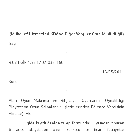
(Mükellef Hizmetleri KDV ve Diğer Vergiler Grup Müdürlüğü)
Sayı
:
B.07.1.GİB.4.35.17.02-032-160
18/05/2011
Konu
:
Atari, Oyun Makinesi ve Bilgisayar Oyunlarının Oynatıldığı
Playstation Oyun Salonlarının İşleticilerinden Eğlence Vergisinin
Alınacağı Hk.
İlgide kayıtlı özelge talep formunda; … yılından itibaren
6 adet playstation oyun konsolu ile ticari faaliyette