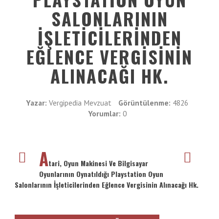
VE
İletişim
SALONLARININ
ENTER
TUŞUNA
İŞLETICILERINDEN
Galeri
BASIN
YADA
EĞLENCE VERGISININ
BÜYÜTEÇE
ALINACAĞI HK.
DOKUNUN
Yazar:
Vergipedia Mevzuat
Görüntülenme:
4826
Yorumlar:
0
A
tari, Oyun Makinesi Ve Bilgisayar
Oyunlarının Oynatıldığı Playstation Oyun
Salonlarının İşleticilerinden Eğlence Vergisinin Alınacağı Hk.