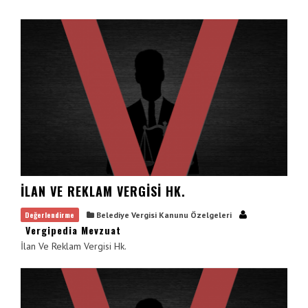
Vergimedia
VE
ENTER
İletişim
TUŞUNA
BASIN
Galeri
YADA
BÜYÜTEÇE
DOKUNUN
İLAN VE REKLAM VERGISI HK.
Değerlendirme
Belediye Vergisi Kanunu Özelgeleri
Vergipedia Mevzuat
İlan Ve Reklam Vergisi Hk.