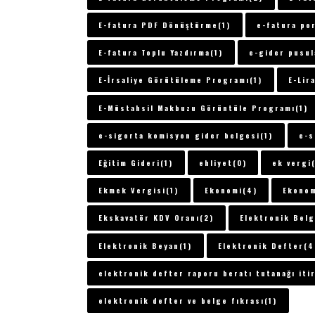
E-fatura PDF Dönüştürme(1)
e-fatura por
E-fatura Toplu Yazdırma(1)
e-gider pusul
E-İrsaliye Görütüleme Programı(1)
E-Lira
E-Müstahsil Makbuzu Görüntüle Programı(1)
e-sigorta komisyon gider belgesi(1)
e-s
Eğitim Gideri(1)
ehliyet(0)
ek vergi
Ekmek Vergisi(1)
Ekonomi(4)
Ekonom
Ekskavatör KDV Oranı(2)
Elektronik Belg
Elektronik Beyan(1)
Elektronik Defter(4
elektronik defter raporu beratı tutanağı itir
elektronik defter ve belge fıkrası(1)