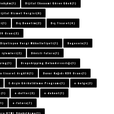
Dönüşüm(1)
Dijital Ekonomi Görev Gücü(1)
Dijital Hizmet Vergisi(6)
i(1)
Dış Denetim(2)
Dış Ticaret(4)
DV Oranı(2)
Diyetisyen Vergi Mükellefiyeti(1)
Dogecoin(1)
 işlemleri(2)
Dövizli Fatura(1)
ping(1)
Dropshipping Dolandırııcılığı(1)
a ticaret örgütü(1)
Duvar Kağıdı KDV Oranı(1)
E-Arşiv Görüntüleme Programı(1)
e-belge(2)
t(1)
e-defter(3)
e-dekont(1)
(1)
e-fatura(7)
ura HTML Dönüştürme(1)