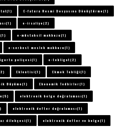
tal(1)
E-fatura Resmi Dosyasına Dönüştürme(1)
ası(1)
e-irsaliye(2)
(1)
e-müstahsil makbuzu(1)
e-serbest meslek makbuzu(1)
igorta poliçesi(1)
e-tebligat(2)
(2)
Eklentisi(1)
Ekmek Tebliği(1)
ik Büyüme(1)
Ekonomik Tedbirler(1)
e(5)
elektronik belge doğrulaması(1)
)
elektronik defter doğrulaması(1)
az dilekçesi(1)
elektronik defter ve belge(1)