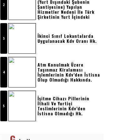
(yurt Dışındaki Şubenin
Şantiyesine) Yapılan
Hizmetler Nedeni İle Türk
Şirketinin Yurt İçindeki
Merkezine Kesilecek
Faturada Kdv
Hesaplanmayacak, Bu İşler
İkinci Sınıf Lokantalarda
Nedeni İle Geri
Uygulanacak Kdv Oranı Hk.
Getirilmemek Üzere Yurt
Dışına Gö
Atm Konulmak Üzere
Taşınmaz Kiralaması
İşlemlerinin Kdv’den İstisna
Olup Olmadığı Hakkında.
İşitme Cihazı Pillerinin
İthali Ve Yurtiçi
Teslimlerinin Kdv’den
İstisna Olmadığı Hk.
G