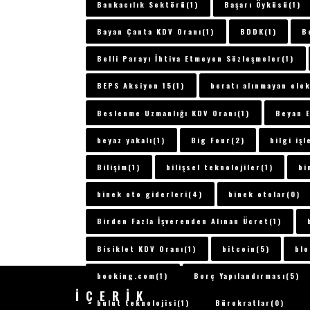
Bankacılık Sektörü(1)
Başarı Öyküsü(1)
Bayan Çanta KDV Oranı(1)
BDDK(1)
B
Belli Parayı İhtiva Etmeyen Sözleşmeler(1)
BEPS Aksiyon 15(1)
beratı alınmayan ele
Beslenme Uzmanlığı KDV Oranı(1)
Beyan E
beyaz yakalı(1)
Big Four(2)
bilgi iş
Bilişim(1)
bilişsel teknolojiler(1)
bi
binek oto giderleri(4)
binek otolar(0)
Birden Fazla İşverenden Alınan Ücret(1)
Bisiklet KDV Oranı(1)
bitcoin(5)
blo
booking.com(1)
Borç Yapılandırması(5)
İÇERİK
bulut teknolojisi(1)
Bürokratlar(0)