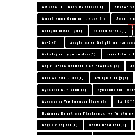
VE
Alternatif Finans Modelleri(1)
amatör sp
ÇA
ENTER
KD
TUŞUNA
Amortisman Oranları Listesi(1)
Amortisma
BASIN
De
YADA
Anlaşma alışverişi(1)
anonim şirket(1)
BÜYÜTEÇE
Kdv
DOKUNUN
Ar-Ge(1)
Araştırma ve Geliştirme Harcama
6
Arkadaşlık Uygulamaları(1)
arşiv fatura 
Arşiv Fatura Görüntüleme Programı(1)
Ar
Atık Su KDV Oranı(1)
Avrupa Birliği(3)
Ayakkabı KDV Oranı(1)
Ayakkabı Sarf Mal
Ayrımcılık Yapılmaması İlkesi(1)
BA-BS(1)
Bağımsız Denetimin Planlanması ve Yürütülme
bağlılık raporu(1)
Banka Kredileri(3)