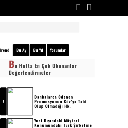
A
Trend
Bu Ay
Bu Yıl
Yorumlar
B
u Hafta En Çok Okunanlar
Değerlendirmeler
Bankalarca Ödenen
Promosyonun Kdv’ye Tabi
Olup Olmadığı Hk.
Yurt Dışındaki Müşteri
Konumundaki Türk Şirketine