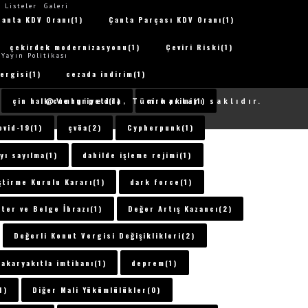
Listeler
Galeri
Çanta KDV Oranı(1)
Çanta Parçası KDV Oranı(1)
A
çekirdek modernizasyonu(1)
Çeviri Riski(1)
Yayın Politikası
ergisi(1)
cezada indirim(1)
çin halk cumhuriyeti(1)
ciro primi(1)
@Vergipedia, Tüm hakları saklıdır.
ovid-19(1)
çvöa(2)
Cypherpunk(1)
yı sayılma(1)
dahilde işleme rejimi(1)
ştirme Kurulu Kararı(1)
dark force(1)
ter ve Belge İbrazı(1)
Değer Artış Kazancı(2)
Değerli Konut Vergisi Değişiklikleri(2)
akaryakıtla imtihanı(1)
deprem(1)
1)
Diğer Mali Yükümlülükler(0)