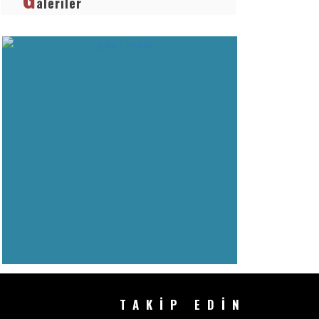
aleriler
TAKİP EDİN