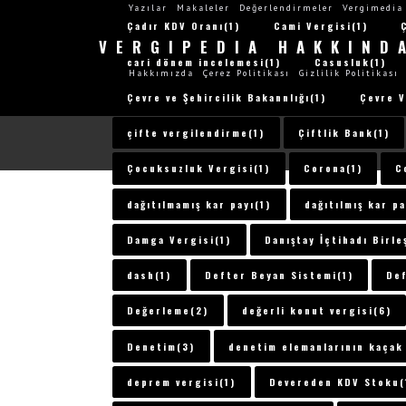
Yazılar
Makaleler
Değerlendirmeler
Vergimedia
Çadır KDV Oranı(1)
Cami Vergisi(1)
VERGIPEDIA HAKKIND
cari dönem incelemesi(1)
Casusluk(1)
Hakkımızda
Çerez Politikası
Gizlilik Politikası
Çevre ve Şehircilik Bakannlığı(1)
Çevre V
çifte vergilendirme(1)
Çiftlik Bank(1)
Çocuksuzluk Vergisi(1)
Corona(1)
C
dağıtılmamış kar payı(1)
dağıtılmış kar pa
Damga Vergisi(1)
Danıştay İçtihadı Birle
dash(1)
Defter Beyan Sistemi(1)
Def
Değerleme(2)
değerli konut vergisi(6)
Denetim(3)
denetim elemanlarının kaçak 
deprem vergisi(1)
Devereden KDV Stoku(