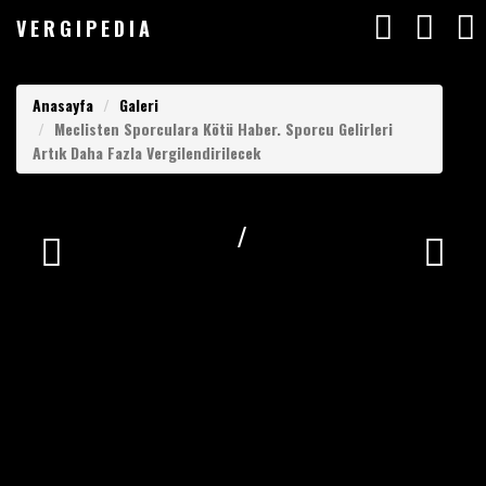
V
ERGIPEDIA
VERGIPEDIA
A
lbüm Görünümü
Anasayfa
Galeri
Meclisten Sporculara Kötü Haber. Sporcu Gelirleri
Lütfen Görüntülemek İstediğiniz Görsele Tıklayınız
Artık Daha Fazla Vergilendirilecek
Anasayfa
V
ERGIPEDIA
/
Yazılar
Makaleler
ARAMAK
İSTEDEĞİNİZ
Değerlendirmeler
KELİMEYİ
GİRİN
Listeler
ARAMAK
İSTEDEĞİNİZ
KELİMEYİ
Vergimedia
GİRİN