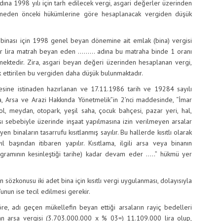
ına 1998 yılı için tarh edilecek vergi, asgari değerler üzerinden
şmeden önceki hükümlerine göre hesaplanacak vergiden düşük
binası için 1998 genel beyan dönemine ait emlak (bina) vergisi
ar lira matrah beyan eden ……… adına bu matraha binde 1 oranı
mektedir. Zira, asgari beyan değeri üzerinden hesaplanan vergi,
ettirilen bu vergiden daha düşük bulunmaktadır.
ine istinaden hazırlanan ve 17.11.1986 tarih ve 19284 sayılı
a, Arsa ve Arazi Hakkında Yönetmelik”in 2’nci maddesinde, “İmar
yol, meydan, otopark, yeşil saha, çocuk bahçesi, pazar yeri, hal,
 sebebiyle üzerinde inşaat yapılmasına izin verilmeyen arsalar
en binaların tasarrufu kısıtlanmış sayılır. Bu hallerde kısıtlı olarak
ıl başından itibaren yapılır. Kısıtlama, ilgili arsa veya binanın
gramının kesinleştiği tarihe) kadar devam eder …..” hükmü yer
 sözkonusu iki adet bina için kısıtlı vergi uygulanması, dolayısıyla
unun ise tecil edilmesi gerekir.
re, adı geçen mükellefin beyan ettiği arsaların rayiç bedelleri
n arsa vergisi (3.703.000.000 x % 03=) 11.109.000 lira olup,