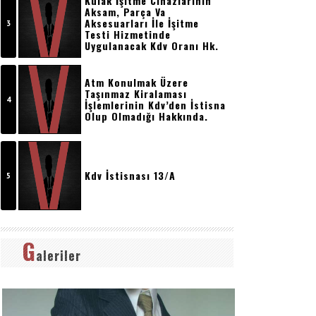
Kulak İşitme Cihazlarının
Aksam, Parça Va
Aksesuarları İle İşitme
Testi Hizmetinde
Uygulanacak Kdv Oranı Hk.
Atm Konulmak Üzere
Taşınmaz Kiralaması
İşlemlerinin Kdv’den İstisna
Olup Olmadığı Hakkında.
Kdv İstisnası 13/a
G
aleriler