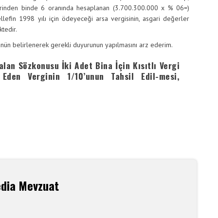
erinden binde 6 oranında hesaplanan (3.700.300.000 x % 06=)
efin 1998 yılı için ödeyeceği arsa vergisinin, asgari değerler
tedir.
şünün belirlenerek gerekli duyurunun yapılmasını arz ederim.
lan Sözkonusu İki Adet Bina İçin Kısıtlı Vergi
Eden Verginin 1/10’unun Tahsil Edil-mesi,
edia Mevzuat