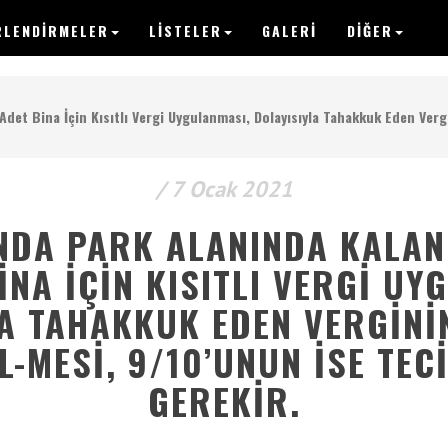
RLENDIRMELER
LISTELER
GALERI
DİĞER
VERGIPEDIA
det Bina İçin Kısıtlı Vergi Uygulanması, Dolayısıyla Tahakkuk Eden Verg
/ 7 Ocak 2021
Anasayfa
NDA PARK ALANINDA KALA
Yazılar
BINA İÇIN KISITLI VERGI UY
Makaleler
A TAHAKKUK EDEN VERGINI
Değerlendirmeler
L-MESI, 9/10’UNUN İSE TEC
GEREKIR.
Listeler