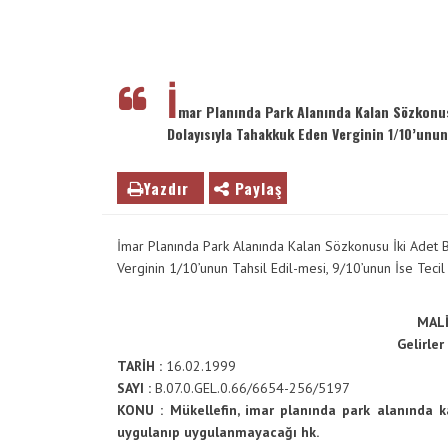
VE
ENTER
TUŞUNA
İ
BASIN
YADA
mar Planında Park Alanında Kalan Sözkonusu
BÜYÜTEÇE
Dolayısıyla Tahakkuk Eden Verginin 1/10’unun 
DOKUNUN
Yazdır
Paylaş
İmar Planında Park Alanında Kalan Sözkonusu İki Adet Bi
Verginin 1/10’unun Tahsil Edil-mesi, 9/10’unun İse Tecil
MALİ
Gelirle
TARİH :
16.02.1999
SAYI :
B.07.0.GEL.0.66/6654-256/5197
KONU : Mükellefin, imar planında park alanında 
uygulanıp uygulanmayacağı hk.