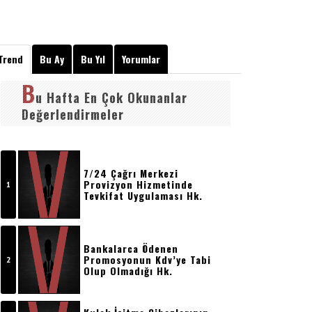
Trend
Bu Ay
Bu Yıl
Yorumlar
B
u Hafta En Çok Okunanlar
Değerlendirmeler
7/24 Çağrı Merkezi
Provizyon Hizmetinde
Tevkifat Uygulaması Hk.
Bankalarca Ödenen
Promosyonun Kdv’ye Tabi
Olup Olmadığı Hk.