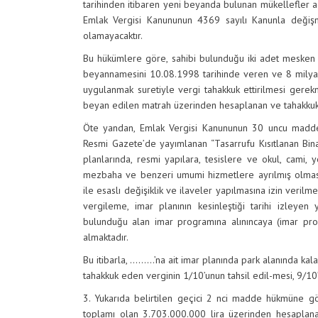
tarihinden itibaren yeni beyanda bulunan mükellefler ad
Emlak Vergisi Kanununun 4369 sayılı Kanunla deği
olamayacaktır.
Bu hükümlere göre, sahibi bulunduğu iki adet mesken 
beyannamesini 10.08.1998 tarihinde veren ve 8 mily
uygulanmak suretiyle vergi tahakkuk ettirilmesi gerek
beyan edilen matrah üzerinden hesaplanan ve tahakkuk 
Öte yandan, Emlak Vergisi Kanununun 30 uncu maddes
Resmi Gazete’de yayımlanan “Tasarrufu Kısıtlanan Bin
planlarında, resmi yapılara, tesislere ve okul, cami, 
mezbaha ve benzeri umumi hizmetlere ayrılmış olması
ile esaslı değişiklik ve ilaveler yapılmasına izin verilmey
vergileme, imar planının kesinleştiği tarihi izleyen y
bulunduğu alan imar programına alınıncaya (imar pro
almaktadır.
Bu itibarla, ………’na ait imar planında park alanında kalan
tahakkuk eden verginin 1/10’unun tahsil edil-mesi, 9/10’
3. Yukarıda belirtilen geçici 2 nci madde hükmüne gö
toplamı olan 3.703.000.000 lira üzerinden hesaplana