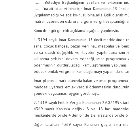
…….. Belediye Başkanlığının yazıları ve eklerinin i
………’na ait iki adet bina için İmar Kanununun 13 ünc
uygulanmadığı ve söz ko-nusu binalarla ilgili olarak 
matrah üzerinden eski orana göre vergi hesaplandığı an
Konu ile ilgili gerekli açıklama aşağıda yapılmıştır.
1. 3194 sayılı İmar Kanununun 13 üncü maddesinde resm
saha, çocuk bahçesi, pazar yeri, hal, mezbaha ve ben
varsa esaslı değişiklik ve ilaveler yapılmasına izi
kullanma şeklinin devam edeceği, imar programına al
ödenmesinin durdurulacağı, kamulaştırmanın
yapılması 
edecek emlak vergisinin kamulaştırmayı yapan idare ta
İmar planında park alanında kalan ve imar programına
maddesi uyarınca emlak vergisi ödenmesinin durdurul
yöndeki uygulaması uygun görülmüştür.
2. 1319 sayılı Emlak Vergisi Kanununun 29.07.1998 tar
4369 sayılı Kanunla değişik 8 ve 18 inci maddele
meskenlerde binde 4’den binde 1’e, arsalarda
binde 6’
Diğer taraftan, 4369 sayılı Kanunun geçici 2’nci m