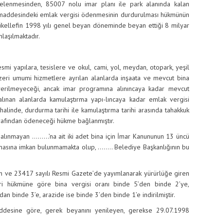
ncelenmesinden, 85007 nolu imar planı ile park alanında kalan
ü maddesindeki emlak vergisi ödenmesinin durdurulması hükmünün
mükellefin 1998 yılı genel beyan döneminde beyan ettiği 8 milyar
laşılmaktadır.
i yapılara, tesislere ve okul, cami, yol, meydan, otopark, yeşil
zeri umumi hizmetlere ayrılan alanlarda inşaata ve mevcut bina
n verilmeyeceği, ancak imar programına alınıncaya kadar mevcut
ınan alanlarda kamulaştırma yapı-lıncaya kadar emlak vergisi
halinde, durdurma tarihi ile kamulaştırma tarihi arasında tahakkuk
rafından ödeneceği hükme bağlanmıştır.
 alınmayan ………’na ait iki adet bina için İmar Kanununun 13 üncü
masına imkan bulunmamakta olup, …….. Belediye Başkanlığının bu
ih ve 23417 sayılı Resmi Gazete’de yayımlanarak yürürlüğe giren
ri hükmüne göre bina vergisi oranı binde 5’den binde 2’ye,
dan binde 3’e, arazide ise binde 3’den binde 1’e indirilmiştir.
addesine göre, gerek beyanını yenileyen, gerekse 29.07.1998