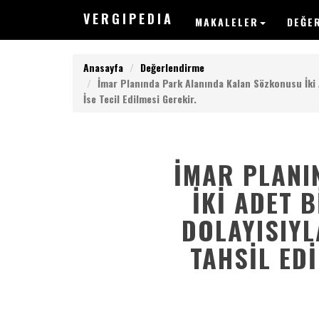
V
ERGIPEDIA
MAKALELER
DEĞE
Anasayfa
Değerlendirme
İmar Planında Park Alanında Kalan Sözkonusu İki A
İse Tecil Edilmesi Gerekir.
V
ERGIPEDIA
İMAR PLANI
İKI ADET 
ARAMAK
DOLAYISIYL
İSTEDEĞİNİZ
KELİMEYİ
TAHSIL EDI
GİRİN
ARAMAK
İSTEDEĞİNİZ
KELİMEYİ
GİRİN