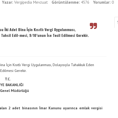
Vergimedia
Yazar:
Vergipedia Mevzuat
Görüntülenme:
4576
Yorumlar:
0
İletişim
Galeri
 İki Adet Bina İçin Kısıtlı Vergi Uygulanması,
Tahsil Edil-mesi, 9/10’unun İse Tecil Edilmesi Gerekir.
na İçin Kısıtlı Vergi Uygulanması, Dolayısıyla Tahakkuk Eden
 Edilmesi Gerekir.
T.C.
YE BAKANLIĞI
r Genel Müdürlüğü
kalan 2 adet binasının İmar Kanunu uyarınca emlak vergisi