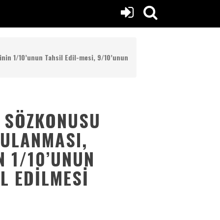
inin 1/10’unun Tahsil Edil-mesi, 9/10’unun
N SÖZKONUSU
GULANMASI,
N 1/10’UNUN
IL EDILMESI