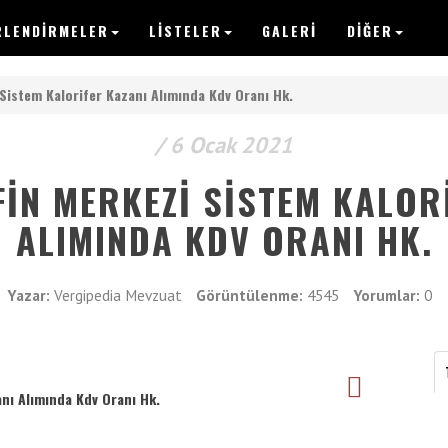
RLENDIRMELER
LISTELER
GALERI
DİĞER
VERGIPEDI
Sistem Kalorifer Kazanı Alımında Kdv Oranı Hk.
Anasayfa
/ 6 Ocak 2021
Yazılar
IN MERKEZI SISTEM KALOR
ALIMINDA KDV ORANI HK.
Makaleler
Değerlendirmeler
Yazar:
Vergipedia Mevzuat
Görüntülenme:
4545
Yorumlar:
0
Listeler
Vergimedia
anı Alımında Kdv Oranı Hk.
İletişim