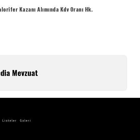
lorifer Kazanı Alımında Kdv Oranı Hk.
edia Mevzuat
Listeler
Galeri
A