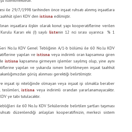
ü istenilmektedir.
 29/7/1998 tarihinden önce inşaat ruhsatı alınmış inşaatlara
t taahhüt işleri KDV den
istisna
edilmiştir.
nşaatlara ilişkin olarak konut yapı kooperatiflerine verilen
Kurulu Kararı eki (I) sayılı
liste
nin 12 nci sırası uyarınca % 1
 No.lu KDV Genel Tebliğinin A/1-b bölümü ile 60 No.lu KDV
atiflerine yapılan ve
istisna
veya indirimli oran kapsamına giren
 de
istisna
kapsamına girmeyen işlemler sayılmış olup, yine aynı
flerine yapılan ve yukarıda ismen belirtilmeyen inşaat taahhüt
anlığımızdan görüş alınması gerektiği belirtilmiştir.
aat işi niteliğinde olmayan veya inşaat işi olmakla beraber
 teslimleri,
istisna
veya indirimli orandan yararlanamayacaktır.
DV ye tabi tutulacaktır.
i ile 60 No.lu KDV Sirkülerinde belirtilen şartları taşıması
uhsatı düzenlendiği anlaşılan kooperatifinizin, merkezi sistem