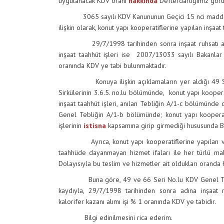
uygulanacak KDV oranı
hakkında
Defterdarlığımız görüş
3065 sayılı KDV Kanununun Geçici 15 nci maddesi ile
ilişkin olarak, konut yapı kooperatiflerine yapılan inşaa
29/7/1998 tarihinden sonra inşaat ruhsatı alınan i
inşaat taahhüt işleri ise 2007/13033 sayılı Bakanlar 
oranında KDV ye tabi bulunmaktadır.
Konuya ilişkin açıklamaların yer aldığı 49 Seri
Sirkülerinin 3.6.5. no.lu bölümünde, konut yapı kooper
inşaat taahhüt işleri, anılan Tebliğin A/1-c bölümünde
Genel Tebliğin A/1-b bölümünde; konut yapı kooperati
işlerinin
istisna
kapsamına girip girmediği hususunda Bak
Ayrıca, konut yapı kooperatiflerine yapılan ve inş
taahhüde dayanmayan hizmet ifaları ile her türlü mal
Dolayısıyla bu teslim ve hizmetler ait oldukları oranda K
Buna göre, 49 ve 66 Seri No.lu KDV Genel Tebliğler
kaydıyla, 29/7/1998 tarihinden sonra adına inşaat r
kalorifer kazanı alımı işi % 1 oranında KDV ye tabidir.
Bilgi edinilmesini rica ederim.