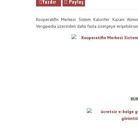
Yazdır
Paylaş
VE
ENTER
TUŞUNA
Kooperatifin Merkezi Sistem Kalorifer Kazanı Alımın
BASIN
Vergipedia üzerinden daha fazla özelgeye erişebilirsini
YADA
BÜYÜTEÇE
DOKUNUN
BUR