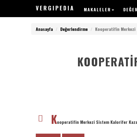
V
ERGIPEDIA
MAKALELER
DEĞE
Anasayfa
Değerlendirme
Kooperatifin Merkezi 
KOOPERATIF
V
ERGIPEDIA
ARAMAK
İSTEDEĞİNİZ
KELİMEYİ
GİRİN
ARAMAK
K
İSTEDEĞİNİZ
ooperatifin Merkezi Sistem Kalorifer Kaz
KELİMEYİ
GİRİN