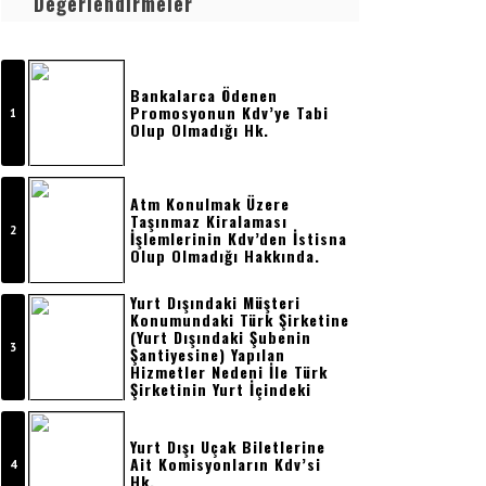
Değerlendirmeler
Bankalarca Ödenen
Promosyonun Kdv’ye Tabi
Olup Olmadığı Hk.
Atm Konulmak Üzere
Taşınmaz Kiralaması
İşlemlerinin Kdv’den İstisna
Olup Olmadığı Hakkında.
Yurt Dışındaki Müşteri
Konumundaki Türk Şirketine
(yurt Dışındaki Şubenin
Şantiyesine) Yapılan
Hizmetler Nedeni İle Türk
Şirketinin Yurt İçindeki
Merkezine Kesilecek
Faturada Kdv
Hesaplanmayacak, Bu İşler
Yurt Dışı Uçak Biletlerine
Nedeni İle Geri
Ait Komisyonların Kdv’si
Getirilmemek Üzere Yurt
Hk.