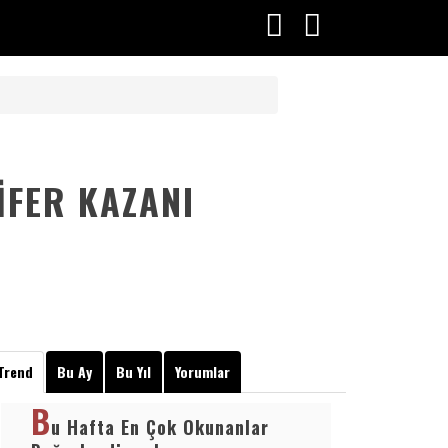
A
IFER KAZANI
Trend
Bu Ay
Bu Yıl
Yorumlar
B
u Hafta En Çok Okunanlar