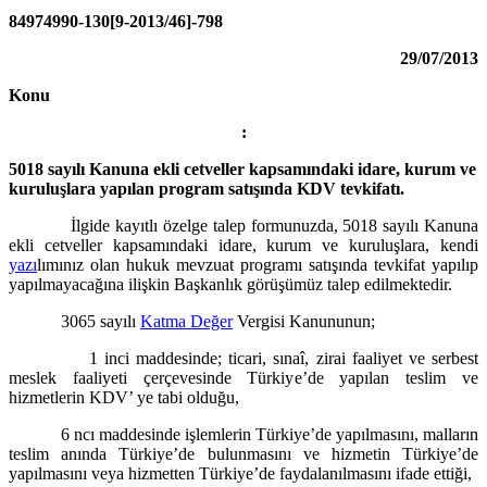
84974990-130[9-2013/46]-798
29/07/2013
Konu
:
5018 sayılı Kanuna ekli cetveller kapsamındaki idare, kurum ve
kuruluşlara yapılan program satışında KDV tevkifatı.
İlgide kayıtlı özelge talep formunuzda, 5018 sayılı Kanuna
ekli cetveller kapsamındaki idare, kurum ve kuruluşlara, kendi
yazı
lımınız olan hukuk mevzuat programı satışında tevkifat yapılıp
yapılmayacağına ilişkin Başkanlık görüşümüz talep edilmektedir.
3065 sayılı
Katma Değer
Vergisi Kanununun;
1 inci maddesinde; ticari, sınaî, zirai faaliyet ve serbest
meslek faaliyeti çerçevesinde Türkiye’de yapılan teslim ve
hizmetlerin KDV’ ye tabi olduğu,
6 ncı maddesinde işlemlerin Türkiye’de yapılmasını, malların
teslim anında Türkiye’de bulunmasını ve hizmetin Türkiye’de
yapılmasını veya hizmetten Türkiye’de faydalanılmasını ifade ettiği,