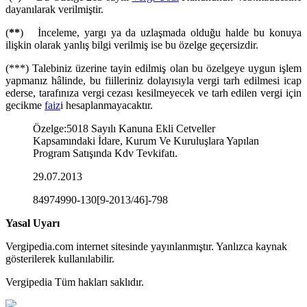
dayanılarak verilmiştir.
(
**
) İnceleme, yargı ya da uzlaşmada olduğu halde bu konuya
ilişkin olarak yanlış bilgi verilmiş ise bu özelge geçersizdir.
(***) Talebiniz üzerine tayin edilmiş olan bu özelgeye uygun işlem
yapmanız hâlinde, bu fiilleriniz dolayısıyla vergi tarh edilmesi icap
ederse, tarafınıza vergi cezası kesilmeyecek ve tarh edilen vergi için
gecikme
faiz
i hesaplanmayacaktır.
Özelge
:
5018 Sayılı Kanuna Ekli Cetveller
Kapsamındaki İdare, Kurum Ve Kuruluşlara Yapılan
Program Satışında Kdv Tevkifatı.
29.07.2013
84974990-130[9-2013/46]-798
Yasal Uyarı
Vergipedia.com internet sitesinde yayınlanmıştır. Yanlızca kaynak
gösterilerek kullanılabilir.
Vergipedia Tüm hakları saklıdır.