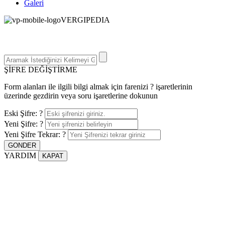
Galeri
V
ERGIPEDIA
ARAMAK İSTEDEĞİNİZ KELİMEYİ GİRİN
ARAMAK İSTEDEĞİNİZ KELİMEYİ GİRİN VE ENTER
TUŞUNA BASIN YADA BÜYÜTEÇE DOKUNUN
ŞİFRE DEĞİŞTİRME
Form alanları ile ilgili bilgi almak için farenizi ? işaretlerinin
üzerinde gezdirin veya soru işaretlerine dokunun
Eski Şifre:
?
Yeni Şifre:
?
Yeni Şifre Tekrar:
?
YARDIM
KAPAT