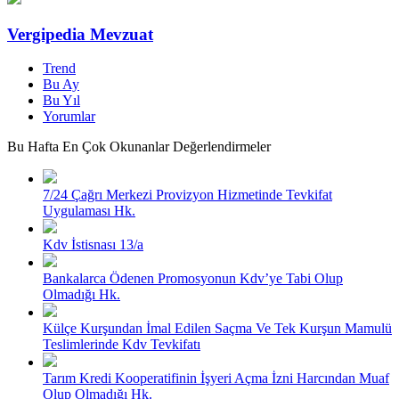
Vergipedia Mevzuat
Trend
Bu Ay
Bu Yıl
Yorumlar
Bu Hafta En Çok Okunanlar Değerlendirmeler
7/24 Çağrı Merkezi Provizyon Hizmetinde Tevkifat
Uygulaması Hk.
Kdv İstisnası 13/a
Bankalarca Ödenen Promosyonun Kdv’ye Tabi Olup
Olmadığı Hk.
Külçe Kurşundan İmal Edilen Saçma Ve Tek Kurşun Mamulü
Teslimlerinde Kdv Tevkifatı
Tarım Kredi Kooperatifinin İşyeri Açma İzni Harcından Muaf
Olup Olmadığı Hk.