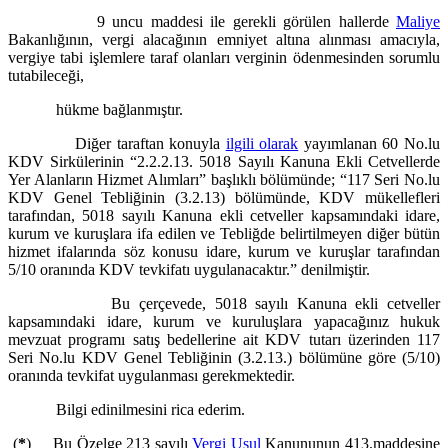
9 uncu maddesi ile gerekli görülen hallerde
Maliye
Bakanlığının, vergi alacağının emniyet altına alınması amacıyla,
vergiye tabi işlemlere taraf olanları verginin ödenmesinden sorumlu
tutabileceği,
hükme bağlanmıştır.
Diğer taraftan konuyla
ilgili olarak
yayımlanan 60 No.lu
KDV Sirkülerinin “2.2.2.13. 5018 Sayılı Kanuna Ekli Cetvellerde
Yer Alanların Hizmet Alımları” başlıklı bölümünde; “117 Seri No.lu
KDV Genel Tebliğinin (3.2.13) bölümünde, KDV mükellefleri
tarafından, 5018 sayılı Kanuna ekli cetveller kapsamındaki idare,
kurum ve kuruşlara ifa edilen ve Tebliğde belirtilmeyen diğer bütün
hizmet ifalarında söz konusu idare, kurum ve kuruşlar tarafından
5/10 oranında KDV tevkifatı uygulanacaktır.” denilmiştir.
Bu çerçevede, 5018 sayılı Kanuna ekli cetveller
kapsamındaki idare, kurum ve kuruluşlara yapacağınız hukuk
mevzuat programı satış bedellerine ait KDV tutarı üzerinden 117
Seri No.lu KDV Genel Tebliğinin (3.2.13.) bölümüne göre (5/10)
oranında tevkifat uygulanması gerekmektedir.
Bilgi edinilmesini rica ederim.
(
*
) Bu Özelge 213 sayılı
Vergi Usul
Kanununun 413.maddesine