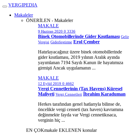
V
ERGIPEDIA
Makaleler
ÖNERİLEN - Makaleler
MAKALE
9 Haziran 2020
0
3336
Binek Otomobillerinde Gider Kısıtlaması
Gelir
Erol Çember
Vergisi
Giderleştirme
Hatırlayacağınız üzere binek otomobillerinde
gider kısıtlaması, 2019 yılının Aralık ayında
yayımlanan 7194 Sayılı Kanun ile hayatımıza
girmişti Ancak uygulamanın ...
MAKALE
12 Eylül 2019
0
4662
Vergi Cennetlerinin (Tax Havens) Küresel
Maliyeti
İbrahim Karaduman
Vergi Cennetleri
Herkes tarafından genel hatlarıyla bilinse de,
öncelikle vergi cenneti (tax haven) kavramına
değinmekte fayda var Vergi cennetikısaca,
verginin hiç ...
EN ÇOK
makale
EKLENEN
konular