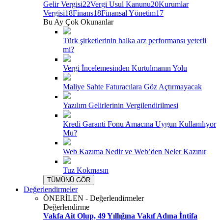
Gelir Vergisi
22
Vergi Usul Kanunu
20
Kurumlar
Vergisi
18
Finans
18
Finansal Yönetim
17
Bu Ay Çok Okunanlar
Türk şirketlerinin halka arz performansı yeterli
mi?
Vergi İncelemesinden Kurtulmanın Yolu
Maliye Sahte Faturacılara Göz Açtırmayacak
Yazılım Gelirlerinin Vergilendirilmesi
Kredi Garanti Fonu Amacına Uygun Kullanılıyor
Mu?
Web Kazıma Nedir ve Web’den Neler Kazınır
Tuz Kokmasın
TÜMÜNÜ GÖR
Değerlendirmeler
ÖNERİLEN - Değerlendirmeler
Değerlendirme
Vakfa Ait Olup, 49 Yıllığına Vakıf Adına İntifa