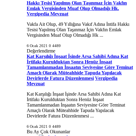
Hakkı Tesisi Yapılmış Olan Taşınmaz İçin Vakfın
Emlak Vergisinden Muaf Olup Olmadığı Hk.
Vergipedia Mevzuat
Vakfa Ait Olup, 49 Yıllığına Vakıf Adına İntifa Hakkı
Tesisi Yapılmış Olan Taşınmaz İçin Vakfın Emlak
Vergisinden Muaf Olup Olmadığı Hk ...
6 Ocak 2021
0
4489
Değerlendirme
Kat Karşılığı İnşaat İşinde Arsa Sahibi Adına Kat
İrtifakı Kurulduktan Sonra Henüz İnşaat
Tamamlanmadan İnşaatın Seviyesine Göre Teminat
Amaçlı Olarak Müteahhide Tapuda Yapılacak
Devirlerde Fatura Düzenlenmesi
Vergipedia
Mevzuat
Kat Karşılığı İnşaat İşinde Arsa Sahibi Adına Kat
İrtifakı Kurulduktan Sonra Henüz İnşaat
Tamamlanmadan İnşaatın Seviyesine Göre Teminat
Amaçlı Olarak Müteahhide Tapuda Yapılacak
Devirlerde Fatura Düzenlenmesi ...
6 Ocak 2021
0
4489
Bu Ay Çok Okunanlar