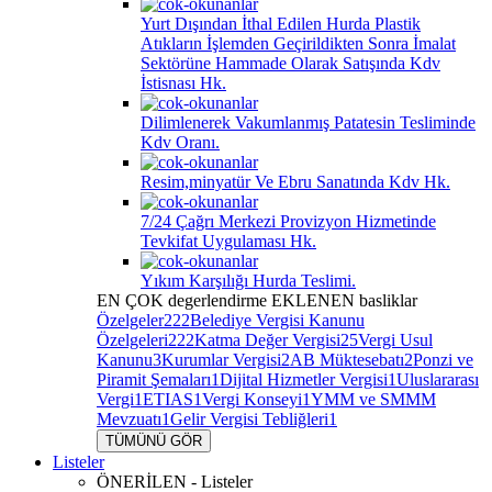
Yurt Dışından İthal Edilen Hurda Plastik
Atıkların İşlemden Geçirildikten Sonra İmalat
Sektörüne Hammade Olarak Satışında Kdv
İstisnası Hk.
Dilimlenerek Vakumlanmış Patatesin Tesliminde
Kdv Oranı.
Resim,minyatür Ve Ebru Sanatında Kdv Hk.
7/24 Çağrı Merkezi Provizyon Hizmetinde
Tevkifat Uygulaması Hk.
Yıkım Karşılığı Hurda Teslimi.
EN ÇOK
degerlendirme
EKLENEN
basliklar
Özelgeler
222
Belediye Vergisi Kanunu
Özelgeleri
222
Katma Değer Vergisi
25
Vergi Usul
Kanunu
3
Kurumlar Vergisi
2
AB Müktesebatı
2
Ponzi ve
Piramit Şemaları
1
Dijital Hizmetler Vergisi
1
Uluslararası
Vergi
1
ETIAS
1
Vergi Konseyi
1
YMM ve SMMM
Mevzuatı
1
Gelir Vergisi Tebliğleri
1
TÜMÜNÜ GÖR
Listeler
ÖNERİLEN - Listeler