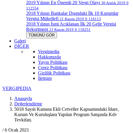
2019 Yılının En Önemli 20 Vergi Olayı
30 Aralık 2019
0
112554
2018 Yılının Bankalar Dışındaki İlk 10 Kurumlar
Vergisi Mükellefi
21 Kasım 2019
0
116113
2018 Yılının İsmi Açıklanan İlk 20 Gelir Vergisi
Rekortmeni
21 Kasım 2019
0
118251
TÜMÜNÜ GÖR
Galeri
DİĞER
Vergimedia
Hakkımızda
Yayın Politikası
Çerez Politikası
Gizlilik Politikası
İletişim
V
ERGIPEDIA
Anasayfa
Değerlendirme
5018 Sayılı Kanuna Ekli Cetveller Kapsamındaki İdare,
Kurum Ve Kuruluşlara Yapılan Program Satışında Kdv
Tevkifatı.
/ 6 Ocak 2021