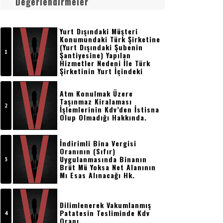
Değerlendirmeler
Yurt Dışındaki Müşteri
Konumundaki Türk Şirketine
(yurt Dışındaki Şubenin
Şantiyesine) Yapılan
Hizmetler Nedeni İle Türk
Şirketinin Yurt İçindeki
Merkezine Kesilecek
Faturada Kdv
Atm Konulmak Üzere
Hesaplanmayacak, Bu İşler
Taşınmaz Kiralaması
Nedeni İle Geri
İşlemlerinin Kdv’den İstisna
Getirilmemek Üzere Yurt
Olup Olmadığı Hakkında.
Dışına Gö
İndirimli Bina Vergisi
Oranının (sıfır)
Uygulanmasında Binanın
Brüt Mü Yoksa Net Alanının
Mı Esas Alınacağı Hk.
Dilimlenerek Vakumlanmış
Patatesin Tesliminde Kdv
Oranı.