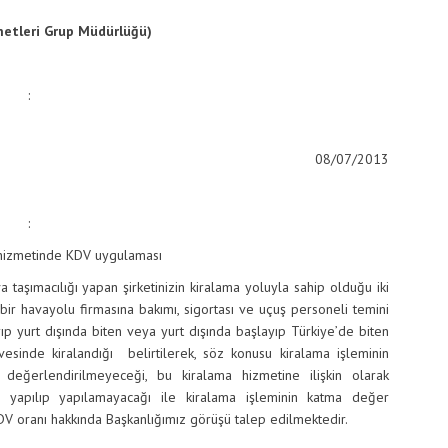
metleri Grup Müdürlüğü)
:
08/07/2013
:
 hizmetinde KDV uygulaması
acılığı yapan şirketinizin kiralama yoluyla sahip olduğu iki
bir havayolu firmasına bakımı, sigortası ve uçuş personeli temini
ıp yurt dışında biten veya yurt dışında başlayıp Türkiye’de biten
vesinde kiralandığı belirtilerek, söz konusu kiralama işleminin
p değerlendirilmeyeceği, bu kiralama hizmetine ilişkin olarak
u yapılıp yapılamayacağı ile kiralama işleminin katma değer
V oranı hakkında Başkanlığımız görüşü talep edilmektedir.