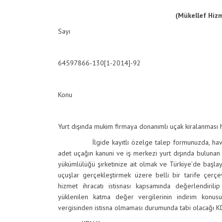
(Mükellef Hiz
Sayı
64597866-130[1-2014]-92
Konu
Yurt dışında mukim firmaya donanımlı uçak kiralanması
İlgide kayıtlı özelge talep formunuzda, hava taşım
adet uçağın kanuni ve iş merkezi yurt dışında bulunan 
yükümlülüğü şirketinize ait olmak ve Türkiye’de başlay
uçuşlar gerçekleştirmek üzere belli bir tarife çerçe
hizmet ihracatı istisnası kapsamında değerlendirili
yüklenilen katma değer vergilerinin indirim konus
vergisinden istisna olmaması durumunda tabi olacağı KD