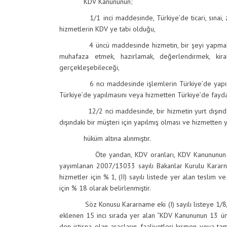
KDV Kanununun;
1/1 inci maddesinde, Türkiye’de ticari, sınai, zira
hizmetlerin KDV ye tabi olduğu,
4 üncü maddesinde hizmetin, bir şeyi yapmak, iş
muhafaza etmek, hazırlamak, değerlendirmek, kir
gerçekleşebileceği,
6 ncı maddesinde işlemlerin Türkiye’de yapılmasın
Türkiye’de yapılmasını veya hizmetten Türkiye’de faydal
12/2 nci maddesinde, bir hizmetin yurt dışındaki mü
dışındaki bir müşteri için yapılmış olması ve hizmetten y
hüküm altına alınmıştır.
Öte yandan, KDV oranları, KDV Kanununun 28 inc
yayımlanan 2007/13033 sayılı Bakanlar Kurulu Kararna
hizmetler için % 1, (II) sayılı listede yer alan teslim 
için % 18 olarak belirlenmiştir.
Söz Konusu Kararname eki (I) sayılı listeye 1/8/20
eklenen 15 inci sırada yer alan “KDV Kanununun 13 üncü
den istisna olan araçların, faaliyetleri kısmen veya ta