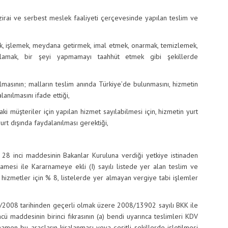
i ve serbest meslek faaliyeti çerçevesinde yapılan teslim ve
lemek, meydana getirmek, imal etmek, onarmak, temizlemek,
alamak, bir şeyi yapmamayı taahhüt etmek gibi şekillerde
ın; malların teslim anında Türkiye’de bulunmasını, hizmetin
anılmasını ifade ettiği,
şteriler için yapılan hizmet sayılabilmesi için, hizmetin yurt
urt dışında faydalanılması gerektiği,
i maddesinin Bakanlar Kuruluna verdiği yetkiye istinaden
mesi ile Kararnameye ekli (I) sayılı listede yer alan teslim ve
ve hizmetler için % 8, listelerde yer almayan vergiye tabi işlemler
08 tarihinden geçerli olmak üzere 2008/13902 sayılı BKK ile
 maddesinin birinci fıkrasının (a) bendi uyarınca teslimleri KDV
mamen bu araçların kiralanması veya çeşitli şekillerde işletilmesi