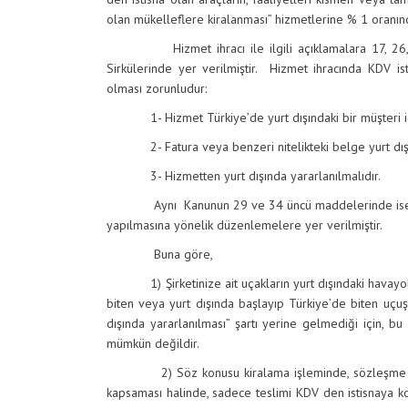
olan mükelleflere kiralanması” hizmetlerine % 1 oranı
Hizmet ihracı ile ilgili açıklamalara 17, 26, 3
Sirkülerinde yer verilmiştir. Hizmet ihracında KDV ist
olması zorunludur:
1- Hizmet Türkiye’de yurt dışındaki bir müşteri içi
2- Fatura veya benzeri nitelikteki belge yurt dışın
3- Hizmetten yurt dışında yararlanılmalıdır.
Aynı Kanunun 29 ve 34 üncü maddelerinde ise yükle
yapılmasına yönelik düzenlemelere yer verilmiştir.
Buna göre,
1) Şirketinize ait uçakların yurt dışındaki havayolu f
biten veya yurt dışında başlayıp Türkiye’de biten uçu
dışında yararlanılması” şartı yerine gelmediği için, bu
mümkün değildir.
2) Söz konusu kiralama işleminde, sözleşme konus
kapsaması halinde, sadece teslimi KDV den istisnaya k