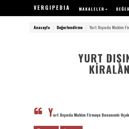
V
ERGIPEDIA
MAKALELER
DEĞE
Anasayfa
Değerlendirme
Yurt Dışında Mukim F
YURT DIŞI
V
ERGIPEDIA
KIRALAN
ARAMAK
İSTEDEĞİNİZ
KELİMEYİ
GİRİN
Y
ARAMAK
urt Dışında Mukim Firmaya Donanımlı Uça
İSTEDEĞİNİZ
KELİMEYİ
GİRİN