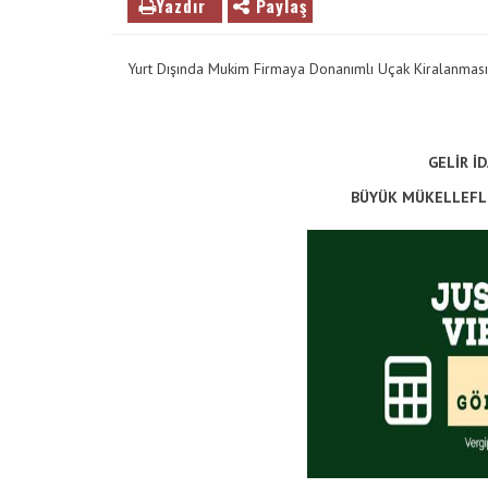
Yazdır
Paylaş
VE
ENTER
Yurt Dışında Mukim Firmaya Donanımlı Uçak Kiralanmas
TUŞUNA
BASIN
YADA
BÜYÜTEÇE
GELİR İ
DOKUNUN
BÜYÜK MÜKELLEFLER