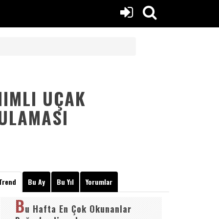
NIMLI UÇAK
GULAMASI
Trend
Bu Ay
Bu Yıl
Yorumlar
B
u Hafta En Çok Okunanlar