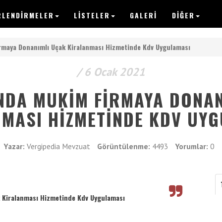
RLENDIRMELER
LISTELER
GALERI
DİĞER
VERGIPEDIA
irmaya Donanımlı Uçak Kiralanması Hizmetinde Kdv Uygulaması
/ 6 Ocak 2021
NDA MUKIM FIRMAYA DONA
Anasayfa
MASI HIZMETINDE KDV UY
Yazılar
Makaleler
Yazar:
Vergipedia Mevzuat
Görüntülenme:
4493
Yorumlar:
0
Değerlendirmeler
Listeler
k Kiralanması Hizmetinde Kdv Uygulaması