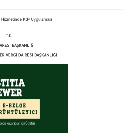
Vergimedia
İletişim
ı Hizmetinde Kdv Uygulaması
Galeri
T.C.
DARESİ BAŞKANLIĞI
 VERGİ DAİRESİ BAŞKANLIĞI