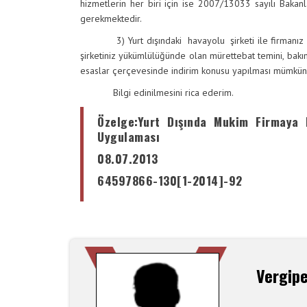
hizmetlerin her biri için ise 2007/13033 sayılı Bakanl
gerekmektedir.
3) Yurt dışındaki havayolu şirketi ile firmanız ar
şirketiniz yükümlülüğünde olan mürettebat temini, bakım
esaslar çerçevesinde indirim konusu yapılması müm
Bilgi edinilmesini rica ederim.
Özelge
:Yurt Dışında Mukim Firmaya 
Uygulaması
08.07.2013
64597866-130[1-2014]-92
Vergip