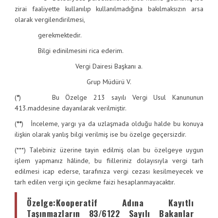
zirai faaliyette kullanılıp kullanılmadığına bakılmaksızın arsa
olarak vergilendirilmesi,
gerekmektedir.
Bilgi edinilmesini rica ederim.
Vergi Dairesi Başkanı a.
Grup Müdürü V.
(
*
) Bu Özelge 213 sayılı Vergi Usul Kanununun
413.maddesine dayanılarak verilmiştir.
(
**
) İnceleme, yargı ya da uzlaşmada olduğu halde bu konuya
ilişkin olarak yanlış bilgi verilmiş ise bu özelge geçersizdir.
(***) Talebiniz üzerine tayin edilmiş olan bu özelgeye uygun
işlem yapmanız hâlinde, bu fiilleriniz dolayısıyla vergi tarh
edilmesi icap ederse, tarafınıza vergi cezası kesilmeyecek ve
tarh edilen vergi için gecikme faizi hesaplanmayacaktır.
Özelge
:Kooperatif Adına Kayıtlı
Taşınmazların 83/6122 Sayılı Bakanlar