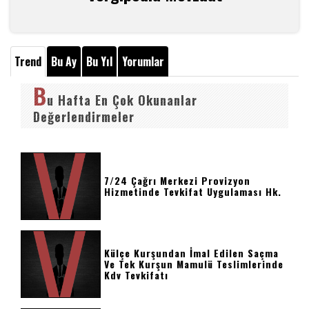
Trend
Bu Ay
Bu Yıl
Yorumlar
B
u Hafta En Çok Okunanlar
Değerlendirmeler
7/24 Çağrı Merkezi Provizyon
Hizmetinde Tevkifat Uygulaması Hk.
Külçe Kurşundan İmal Edilen Saçma
Ve Tek Kurşun Mamulü Teslimlerinde
Kdv Tevkifatı