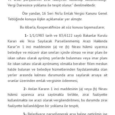
Vergi Dairesince yoklama ile tespit olunur.” denilmektedir.
Öte yandan, 16 Seri No’lu Emlak Vergisi Kanunu Genel
Tebliğinde konuya ilişkin açıklamalar yer almıştır.
Bu itibarla, Kooperatifinize ait söz konusu taşınmazların;
1-
1/1/1983 tarih ve 83/6122 sayılı Bakanlar Kurulu
Kararı eki “Arsa Sayılacak Parsellenmemiş Arazi Hakkında
Karar”ın 1 inci maddesinin (a) ve (b) fıkrası hükmü uyarınca
belediye ve mücavir alan sınırları içinde olması ve imar planı ile
iskan sahası olarak ayrılmış yerlerde bulunması veya imar planı
ile iskan sahası olarak ayrılmamış olmakla beraber fiilen meskun
halde bulunan ve belediye hizmetlerinden faydalanmakta olan
yerler arasında kalması durumunda arsa sayılarak arsaya ait
oranlar üzerinden emlak vergisinin ödenmesi,
2-
Anılan Kararın 1 inci maddesinin (a) veya (b) fıkrası
hükmü uyarınca arsa sayılmakla birlikte, zirai faaliyette
kullanılmakta ise arazi olarak vergilendirilmesi, bu durumda zirai
faaliyette kullanıldığının bir yoklama ile tespiti,
3-
Belediyece parsellenerek arsa haline getirilmiş ise