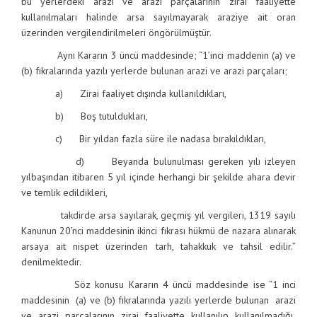
bu yerlerdeki arazi ve arazi parçalarının zirai faaliyette
kullanılmaları halinde arsa sayılmayarak araziye ait oran
üzerinden vergilendirilmeleri öngörülmüştür.
Aynı Kararın 3 üncü maddesinde; “1’inci maddenin (a) ve
(b) fıkralarında yazılı yerlerde bulunan arazi ve arazi parçaları;
a) Zirai faaliyet dışında kullanıldıkları,
b) Boş tutuldukları,
c) Bir yıldan fazla süre ile nadasa bırakıldıkları,
d) Beyanda bulunulması gereken yılı izleyen
yılbaşından itibaren 5 yıl içinde herhangi bir şekilde ahara devir
ve temlik edildikleri,
takdirde arsa sayılarak, geçmiş yıl vergileri, 1319 sayılı
Kanunun 20’nci maddesinin ikinci fıkrası hükmü de nazara alınarak
arsaya ait nispet üzerinden tarh, tahakkuk ve tahsil edilir.”
denilmektedir.
Söz konusu Kararın 4 üncü maddesinde ise “1 inci
maddesinin (a) ve (b) fıkralarında yazılı yerlerde bulunan arazi
ve arazi parçalarının zirai faaliyette kullanılıp kullanılmadığı