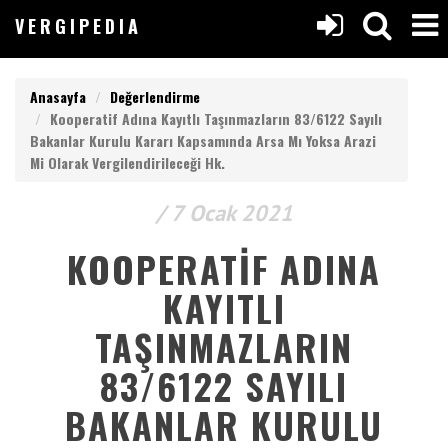
V
ERGIPEDIA
VERGIPEDIA
Anasayfa
Değerlendirme
Kooperatif Adına Kayıtlı Taşınmazların 83/6122 Sayılı
Bakanlar Kurulu Kararı Kapsamında Arsa Mı Yoksa Arazi
Mi Olarak Vergilendirileceği Hk.
Anasayfa
/ 7 Ocak 2021
V
ERGIPEDIA
Yazılar
KOOPERATIF ADINA
KAYITLI
ARAMAK
Makaleler
İSTEDEĞİNİZ
TAŞINMAZLARIN
KELİMEYİ
Değerlendirmeler
GİRİN
83/6122 SAYILI
ARAMAK
Listeler
İSTEDEĞİNİZ
BAKANLAR KURULU
KELİMEYİ
GİRİN