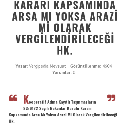
Vergimedia
KARARI KAPSAMINDA
VE
ARSA MI YOKSA ARAZI
ENTER
İletişim
TUŞUNA
MI OLARAK
BASIN
Galeri
YADA
VERGILENDIRILECEĞI
BÜYÜTEÇE
DOKUNUN
HK.
Yazar:
Vergipedia Mevzuat
Görüntülenme:
4604
Yorumlar:
0
K
ooperatif Adına Kayıtlı Taşınmazların
83/6122 Sayılı Bakanlar Kurulu Kararı
Kapsamında Arsa Mı Yoksa Arazi Mi Olarak Vergilendirileceği
Hk.