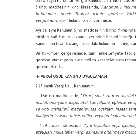
5520 sayılı Kurumlar Vergisi Kanununun 1 inci maddesi
3 üncü maddesinin ikinci fıkrasında, “
Kanunun 1 inci ma
bulunanlar, gerek Türkiye içinde gerekse Türk
vergilendirilirler.
” hükmüne yer verilmiştir.
Ayrıca, aynı Kanunun 6 ncı maddesinin birinci fıkrasınd
ettikleri safi kurum kazancı üzerinden hesaplanacağı; ik
Kanununun ticari kazanç hakkındaki hükümlerinin uygula
Bu hükümler çerçevesinde, tam mükellefiyete tabi şi
gerekse yurt dışında elde edilen kazançlarınızın tama
gerekmektedir.
II- VERGİ USUL KANUNU UYGULAMASI
213 sayılı Vergi Usul Kanununun;
– 156 ncı maddesinde,
“Ticari, sınai, zirai ve mesle
imalathane şube, depo, otel, kahvehane, eğlence ve spor 
ve voli mahalleri, madenler, taş ocakları, inşaat şanti
faaliyetin icrasına tahsis edilen veya bu faaliyetlerde k
– 159 uncu maddesinde,
“Aynı teşebbüs veya işletme
azalışları mükellefler vergi dairesine bildirmeye mecbu