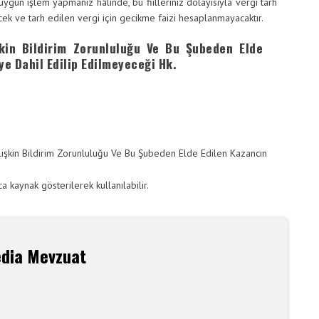
ygun işlem yapmanız hâlinde, bu fiilleriniz dolayısıyla vergi tarh
cek ve tarh edilen vergi için gecikme faizi hesaplanmayacaktır.
şkin Bildirim Zorunluluğu Ve Bu Şubeden Elde
e Dahil Edilip Edilmeyeceği Hk.
lişkin Bildirim Zorunluluğu Ve Bu Şubeden Elde Edilen Kazancın
zca kaynak gösterilerek kullanılabilir.
edia Mevzuat