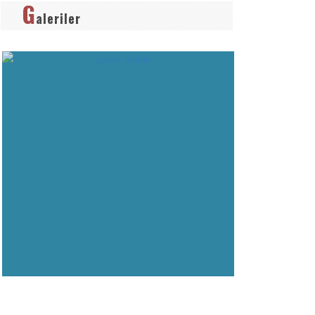
G
aleriler