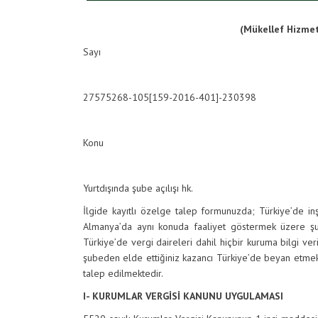
(Mükellef Hizmet
Sayı
27575268-105[159-2016-401]-230398
Konu
Yurtdışında şube açılışı hk.
İlgide kayıtlı özelge talep formunuzda; Türkiye’de inş
Almanya’da aynı konuda faaliyet göstermek üzere şube a
Türkiye’de vergi daireleri dahil hiçbir kuruma bilgi ver
şubeden elde ettiğiniz kazancı Türkiye’de beyan etmek 
talep edilmektedir.
I- KURUMLAR VERGİSİ KANUNU UYGULAMASI