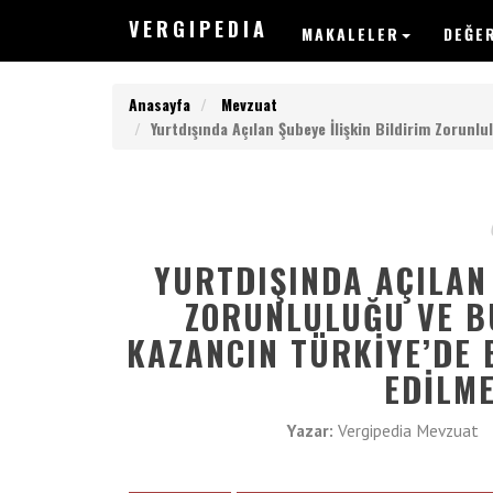
V
ERGIPEDIA
MAKALELER
DEĞE
Anasayfa
Mevzuat
Yurtdışında Açılan Şubeye İlişkin Bildirim Zorunl
V
ERGIPEDIA
YURTDIŞINDA AÇILAN 
ZORUNLULUĞU VE B
ARAMAK
KAZANCIN TÜRKIYE’DE 
İSTEDEĞİNİZ
KELİMEYİ
EDILME
GİRİN
ARAMAK
Yazar:
Vergipedia Mevzuat
İSTEDEĞİNİZ
KELİMEYİ
GİRİN