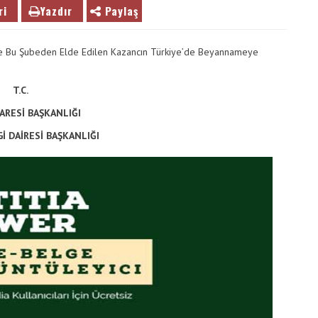
Vergimedia
ri
Yazdır
Paylaş
İletişim
u Ve Bu Şubeden Elde Edilen Kazancın Türkiye’de Beyannameye
Galeri
T.C.
DARESİ BAŞKANLIĞI
İ DAİRESİ BAŞKANLIĞI