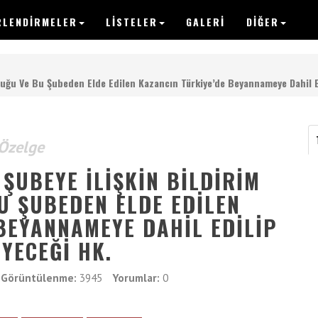
RLENDIRMELER
LISTELER
GALERI
DİĞER
VERGIPEDIA
uluğu Ve Bu Şubeden Elde Edilen Kazancın Türkiye’de Beyannameye Dahil E
Anasayfa
Özelge
Yazılar
ŞUBEYE İLIŞKIN BILDIRIM
U ŞUBEDEN ELDE EDILEN
Makaleler
BEYANNAMEYE DAHIL EDILIP
Değerlendirmeler
YECEĞI HK.
Listeler
Görüntülenme:
3945
Yorumlar:
0