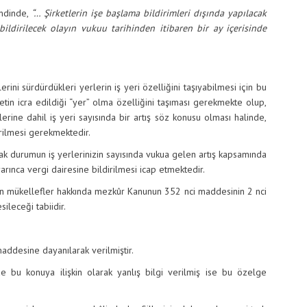
endinde,
“… Şirketlerin işe başlama bildirimleri dışında yapılacak
, bildirilecek olayın vukuu tarihinden itibaren bir ay içerisinde
lerini sürdürdükleri yerlerin iş yeri özelliğini taşıyabilmesi için bu
yetin icra edildiği “yer” olma özelliğini taşıması gerekmekte olup,
rine dahil iş yeri sayısında bir artış söz konusu olması halinde,
dirilmesi gerekmektedir.
 durumun iş yerlerinizin sayısında vukua gelen artış kapsamında
ınca vergi dairesine bildirilmesi icap etmektedir.
n mükellefler hakkında mezkûr Kanunun 352 nci maddesinin 2 nci
ileceği tabiidir.
desine dayanılarak verilmiştir.
u konuya ilişkin olarak yanlış bilgi verilmiş ise bu özelge