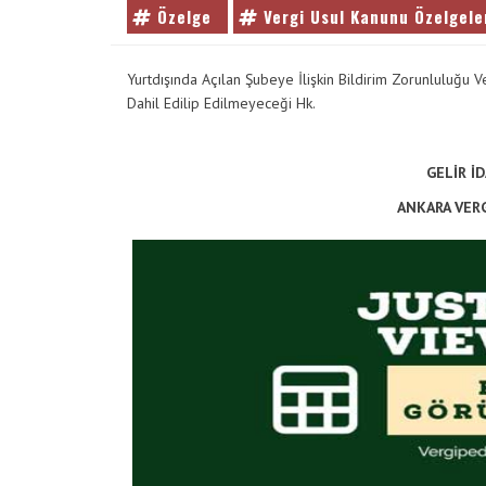
Özelge
Vergi Usul Kanunu Özelgele
VE
ENTER
TUŞUNA
Yurtdışında Açılan Şubeye İlişkin Bildirim Zorunluluğ
BASIN
Dahil Edilip Edilmeyeceği Hk.
YADA
BÜYÜTEÇE
DOKUNUN
GELİR İ
ANKARA VERG