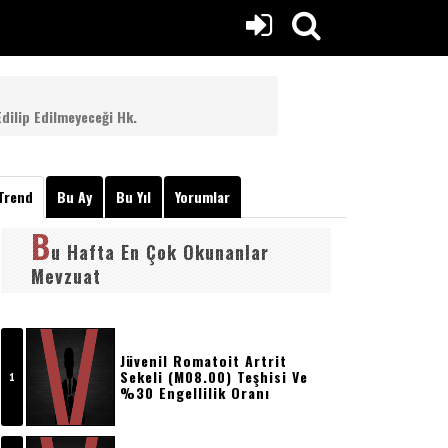
dilip Edilmeyeceği Hk.
Trend
Bu Ay
Bu Yıl
Yorumlar
B
u Hafta En Çok Okunanlar
Mevzuat
Jüvenil Romatoit Artrit
Sekeli (m08.00) Teşhisi Ve
%30 Engellilik Oranı