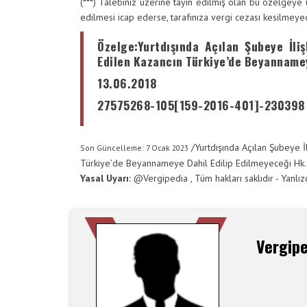
(***) Talebiniz üzerine tayin edilmiş olan bu özelgeye u
edilmesi icap ederse, tarafınıza vergi cezası kesilmeye
Özelge
:Yurtdışında Açılan Şubeye İli
Edilen Kazancın Türkiye’de Beyannamey
13.06.2018
27575268-105[159-2016-401]-230398
/
Yurtdışında Açılan Şubeye İ
Son Güncelleme: 7 Ocak 2023
Türkiye’de Beyannameye Dahil Edilip Edilmeyeceği Hk.
Yasal Uyarı:
@
Vergipedia
, Tüm hakları saklıdır - Yanlı
Vergip