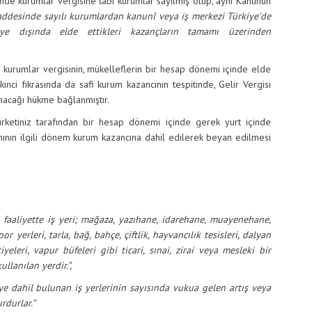
nde kurumlar vergisine tabi kurumlar sayılmış olup, aynı Kanunun
ddesinde sayılı kurumlardan kanunî veya iş merkezi Türkiye’de
iye dışında elde ettikleri kazançların tamamı üzerinden
a, kurumlar vergisinin, mükelleflerin bir hesap dönemi içinde elde
inci fıkrasında da safi kurum kazancının tespitinde, Gelir Vergisi
nacağı hükme bağlanmıştır.
rketiniz tarafından bir hesap dönemi içinde gerek yurt içinde
mının ilgili dönem kurum kazancına dahil edilerek beyan edilmesi
ki faaliyette iş yeri; mağaza, yazıhane, idarehane, muayenehane,
yerleri, tarla, bağ, bahçe, çiftlik, hayvancılık tesisleri, dalyan
yeleri, vapur büfeleri gibi ticari, sınai, zirai veya mesleki bir
ullanılan yerdir.”,
ye dahil bulunan iş yerlerinin sayısında vukua gelen artış veya
rdurlar.”