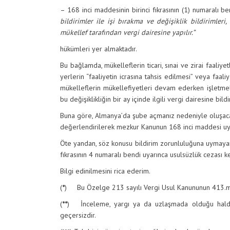
– 168 inci maddesinin birinci fıkrasının (1) numaralı b
bildirimler ile işi bırakma ve değişiklik bildirimleri
mükellef tarafından vergi dairesine yapılır.”
hükümleri yer almaktadır.
Bu bağlamda, mükelleflerin ticari, sınai ve zirai faaliyet
yerlerin “faaliyetin icrasına tahsis edilmesi” veya faali
mükelleflerin mükellefiyetleri devam ederken işletmele
bu değişiklikliğin bir ay içinde ilgili vergi dairesine bil
Buna göre, Almanya’da şube açmanız nedeniyle oluşacak
değerlendirilerek mezkur Kanunun 168 inci maddesi uyar
Öte yandan, söz konusu bildirim zorunluluğuna uymaya
fıkrasının 4 numaralı bendi uyarınca usulsüzlük cezası kes
Bilgi edinilmesini rica ederim.
(
*
) Bu Özelge 213 sayılı Vergi Usul Kanununun 413.mad
(
**
) İnceleme, yargı ya da uzlaşmada olduğu halde b
geçersizdir.