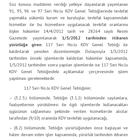
Söz konusu maddenin verdiği yetkiye dayanılarak yayımlanan
91, 95, 96 ve 97 Seri No.lu KDV Genel Tebliğlerinde tevkifat
yapmakla yükümlü kurum ve kuruluşlar, tevkifat kapsamındaki
hizmetler ile bu hizmetlere uygulanacak tevkifat oranlarına
ilişkin hükümler 14/4/2012 tarih ve 28264 sayılı Resmi
Gazetede yayımlanarak
1/5/2012 tarihinden itibaren
yürürlüğe giren
117 Seri No.lu KDV Genel Tebliği ile
kaldırılarak yeniden düzenlenmiştir. Dolayısıyla 1/5/2012
tarihinden önceki işlemlerde kaldırılan hükümler kapsamında,
1/5/2012 tarihinden sonra yapılan işlemlerde ise 117 Seri No.lu
KDV Genel Tebliğindeki açıklamalar çerçevesinde işlem
yapılması gerekmektedir.
117 Seri No.lu KDV Genel Tebliğinin;
– (3.2.5.) bölümünde, Tebliğin (3.1.2) bölümünde sayılanlara,
faaliyetlerinin yürütülmesi ile ilgili işlemlerde kullanacakları
işgücünün sağlanması şeklinde verilen hizmetlerde alıcılar
tarafından (9/10) oranında KDV tevkifatı uygulanacağı,
– (8.2) bölümünde, Tebliğin yürürlüğünden önce başlayan ve
halen devam eden işler kapsamında, yürürlük tarihinden itibaren