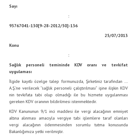
Sayı
:
93767041-130[9-28-2012/50]-136
25/07/2013
Konu
:
Sağlık personeli temininde KDV oranı ve tevkifat
uygulaması
İlgide kayıtlı özelge talep formunuzda, Şirketiniz tarafından …
A.Ş.’ne verilecek ‘‘sağlık personeli çalıştırılması” işine ilişkin KDV
nin tevkifata tabi olup olmadığı ile bu hizmete uygulanması
gereken KDV oranının bildirilmesi istenmektedir.
KDV Kanununun 9/1 inci maddesi ile vergi alacağının emniyet
altına alınması amacıyla vergiye tabi işlemlere taraf olanları
vergi alacağının ödenmesinden sorumlu tutma konusunda
Bakanlığımıza yetki verilmiştir.