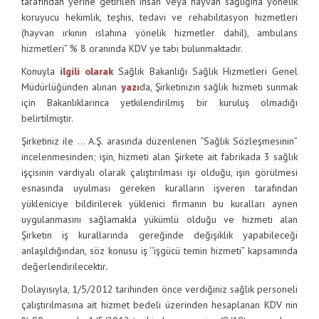
tarafından yerine getirilen insan veya hayvan sağlığına yönelik
koruyucu hekimlik, teşhis, tedavi ve rehabilitasyon hizmetleri
(hayvan ırkının ıslahına yönelik hizmetler dahil), ambulans
hizmetleri” % 8 oranında KDV ye tabi bulunmaktadır.
Konuyla
ilgili olarak
Sağlık Bakanlığı Sağlık Hizmetleri Genel
Müdürlüğünden alınan
yazı
da, Şirketinizin sağlık hizmeti sunmak
için Bakanlıklarınca yetkilendirilmiş bir kuruluş olmadığı
belirtilmiştir.
Şirketiniz ile … A.Ş. arasında düzenlenen “Sağlık Sözleşmesinin”
incelenmesinden; işin, hizmeti alan Şirkete ait fabrikada 3 sağlık
işçisinin vardiyalı olarak çalıştırılması işi olduğu, işin görülmesi
esnasında uyulması gereken kuralların işveren tarafından
yükleniciye bildirilerek yüklenici firmanın bu kuralları aynen
uygulanmasını sağlamakla yükümlü olduğu ve hizmeti alan
Şirketin iş kurallarında gereğinde değişiklik yapabileceği
anlaşıldığından, söz konusu iş ‘‘işgücü temin hizmeti” kapsamında
değerlendirilecektir.
Dolayısıyla, 1/5/2012 tarihinden önce verdiğiniz sağlık personeli
çalıştırılmasına ait hizmet bedeli üzerinden hesaplanan KDV nin