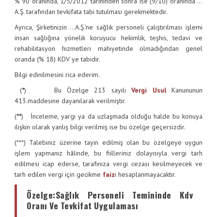
% 90 oranında, 1/5/2012 tarihinden sonra ise (9/10) oranında …
A.Ş. tarafından tevkifata tabi tutulması gerekmektedir.
Ayrıca, Şirketinizin …A.Ş.’ne sağlık personeli çalıştırılması işlemi
insan sağlığına yönelik koruyucu hekimlik, teşhis, tedavi ve
rehabilitasyon hizmetleri mahiyetinde olmadığından genel
oranda (% 18) KDV ye tabidir.
Bilgi edinilmesini rica ederim.
(
*
) Bu Özelge 213 sayılı
Vergi Usul
Kanununun
413.maddesine dayanılarak verilmiştir.
(
**
) İnceleme, yargı ya da uzlaşmada olduğu halde bu konuya
ilişkin olarak yanlış bilgi verilmiş ise bu özelge geçersizdir.
(***) Talebiniz üzerine tayin edilmiş olan bu özelgeye uygun
işlem yapmanız hâlinde, bu fiilleriniz dolayısıyla vergi tarh
edilmesi icap ederse, tarafınıza vergi cezası kesilmeyecek ve
tarh edilen vergi için gecikme
faiz
i hesaplanmayacaktır.
Özelge
:
Sağlık Personeli Temininde Kdv
Oranı Ve Tevkifat Uygulaması