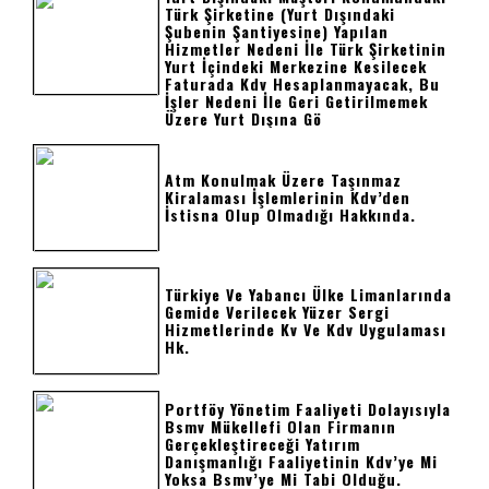
Türk Şirketine (yurt Dışındaki
Şubenin Şantiyesine) Yapılan
Hizmetler Nedeni İle Türk Şirketinin
Yurt İçindeki Merkezine Kesilecek
Faturada Kdv Hesaplanmayacak, Bu
İşler Nedeni İle Geri Getirilmemek
Üzere Yurt Dışına Gö
Atm Konulmak Üzere Taşınmaz
Kiralaması İşlemlerinin Kdv’den
İstisna Olup Olmadığı Hakkında.
Türkiye Ve Yabancı Ülke Limanlarında
Gemide Verilecek Yüzer Sergi
Hizmetlerinde Kv Ve Kdv Uygulaması
Hk.
Portföy Yönetim Faaliyeti Dolayısıyla
Bsmv Mükellefi Olan Firmanın
Gerçekleştireceği Yatırım
Danışmanlığı Faaliyetinin Kdv’ye Mi
Yoksa Bsmv’ye Mi Tabi Olduğu.