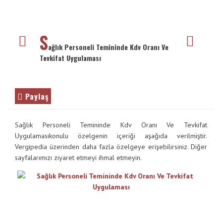
Vergimedia
VE
ENTER
İletişim
TUŞUNA
S
BASIN
ağlık Personeli Temininde Kdv Oranı Ve
Galeri
YADA
Tevkifat Uygulaması
BÜYÜTEÇE
DOKUNUN
Paylaş
Sağlık Personeli Temininde Kdv Oranı Ve Tevkifat
Uygulamasıkonulu özelgenin içeriği aşağıda verilmiştir.
Vergipedia üzerinden daha fazla özelgeye erişebilirsiniz. Diğer
sayfalarımızı ziyaret etmeyi ihmal etmeyin.