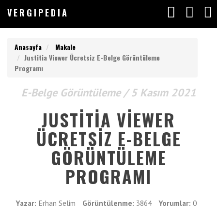
V
ERGIPEDIA
VERGI
Anasayfa
Makale
Justitia Viewer Ücretsiz E-Belge Görüntüleme
Programı
Anasayfa
E-Belge Görüntüleme /
5 Kasım 2021
Yazılar
V
ERGIPEDIA
JUSTITIA VIEWER
Makaleler
ÜCRETSIZ E-BELGE
ARAMAK
Değerlendirmeler
İSTEDEĞİNİZ
GÖRÜNTÜLEME
KELİMEYİ
Listeler
GİRİN
PROGRAMI
ARAMAK
İSTEDEĞİNİZ
Vergimedia
KELİMEYİ
Yazar:
Erhan Selim
Görüntülenme:
3864
Yorumlar:
0
GİRİN