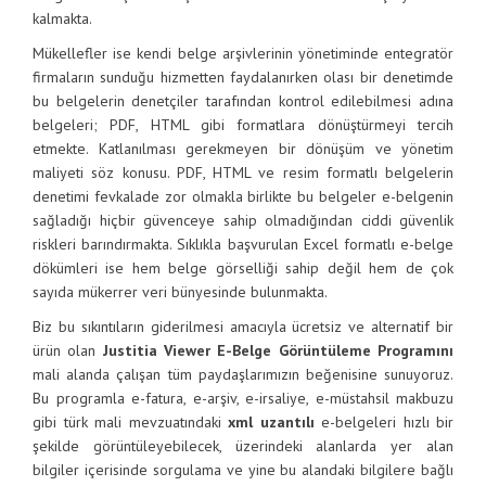
kalmakta.
Mükellefler ise kendi belge arşivlerinin yönetiminde entegratör
firmaların sunduğu hizmetten faydalanırken olası bir denetimde
bu belgelerin denetçiler tarafından kontrol edilebilmesi adına
belgeleri; PDF, HTML gibi formatlara dönüştürmeyi tercih
etmekte. Katlanılması gerekmeyen bir dönüşüm ve yönetim
maliyeti söz konusu. PDF, HTML ve resim formatlı belgelerin
denetimi fevkalade zor olmakla birlikte bu belgeler e-belgenin
sağladığı hiçbir güvenceye sahip olmadığından ciddi güvenlik
riskleri barındırmakta. Sıklıkla başvurulan Excel formatlı e-belge
dökümleri ise hem belge görselliği sahip değil hem de çok
sayıda mükerrer veri bünyesinde bulunmakta.
Biz bu sıkıntıların giderilmesi amacıyla ücretsiz ve alternatif bir
ürün olan
Justitia Viewer E-Belge Görüntüleme Programını
mali alanda çalışan tüm paydaşlarımızın beğenisine sunuyoruz.
Bu programla e-fatura, e-arşiv, e-irsaliye, e-müstahsil makbuzu
gibi türk mali mevzuatındaki
xml uzantılı
e-belgeleri hızlı bir
şekilde görüntüleyebilecek, üzerindeki alanlarda yer alan
bilgiler içerisinde sorgulama ve yine bu alandaki bilgilere bağlı