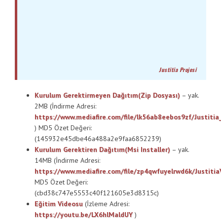
Kurulum Gerektirmeyen Dağıtım(Zip Dosyası)
– yak.
2MB (İndirme Adresi:
https://www.mediafire.com/file/lk56ab8eebos9zf/Justitia_V
) MD5 Özet Değeri:
(145932e45dbe46a488a2e9faa6852239)
Kurulum Gerektiren Dağıtım(Msi Installer)
– yak.
14MB (İndirme Adresi:
https://www.mediafire.com/file/zp4qwfuyelrwd6k/JustitiaV
MD5 Özet Değeri:
(cbd38c747e5553c40f121605e3d8315c)
Eğitim Videosu
(İzleme Adresi:
https://youtu.be/LX6hlMaldUY
)