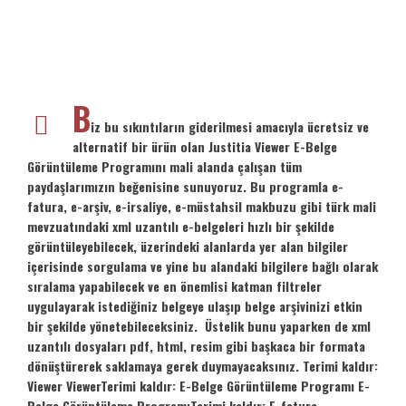
B
iz bu sıkıntıların giderilmesi amacıyla ücretsiz ve
alternatif bir ürün olan Justitia Viewer E-Belge
Görüntüleme Programını mali alanda çalışan tüm
paydaşlarımızın beğenisine sunuyoruz. Bu programla e-
fatura, e-arşiv, e-irsaliye, e-müstahsil makbuzu gibi türk mali
mevzuatındaki xml uzantılı e-belgeleri hızlı bir şekilde
görüntüleyebilecek, üzerindeki alanlarda yer alan bilgiler
içerisinde sorgulama ve yine bu alandaki bilgilere bağlı olarak
sıralama yapabilecek ve en önemlisi katman filtreler
uygulayarak istediğiniz belgeye ulaşıp belge arşivinizi etkin
bir şekilde yönetebileceksiniz. Üstelik bunu yaparken de xml
uzantılı dosyaları pdf, html, resim gibi başkaca bir formata
dönüştürerek saklamaya gerek duymayacaksınız. Terimi kaldır:
Viewer ViewerTerimi kaldır: E-Belge Görüntüleme Programı E-
Belge Görüntüleme ProgramıTerimi kaldır: E-fatura