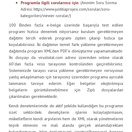
Programla ilgili sorularınız için
:
(Anonim Soru Sorma
Adresi: https://www.justitiaprojesi.com/sorular/soru-
kategorileri/viewer-sorular/)
100 Binden fazla e-belge üzerinde başarıyla test edilen
programı hızlıca denemek istiyorsanız kurulum gerektirmeyen
dağıtımı tercih ederek programı zipten çıkarıp hızlıca işe
koyulabilirsiniz. İki dağıtımın temel farkı yükleme gerektirmeyen
dağıtımda program XML’den PDF’e dönüştürme yapamamaktadır.
İki dosyayı da virustotal.com adresi üzerinden online olarak
60’dan fazla virüs tarayıcının kontrolünden geçirebilirsiniz.
Sisteminizde tarayıcı varsa yükleme gerektirmeyen versiyonun
yanlış anlaşılmaması için tarayıcınız üzerinden programa ayrıcalık
tanımanızı tavsiye ederim. Eğer belgeler sıkıştırılmışsa
belgelerin görüntülenebilmesi için Zipli dosyalardan
çıkarılmaları gerekmektedir.
Kendi denetimlerimde de aktif şekilde kullandığım bu programın
özel sektördeki denetçilerin işlerini kolaylaştırmasını,
mükelleflerin kendi arşivlerini hem de XML olarak yönetmelerini
teşvik etmesini ve mali alanda gerçek anlamda(reklam
bulundurmayan, bilgi toplamayan) ücretsiz(freeware) benzeri