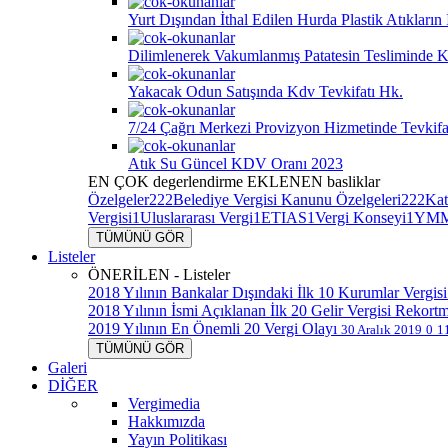
Yurt Dışından İthal Edilen Hurda Plastik Atıkları
Dilimlenerek Vakumlanmış Patatesin Tesliminde K
Yakacak Odun Satışında Kdv Tevkifatı Hk.
7/24 Çağrı Merkezi Provizyon Hizmetinde Tevkif
Atık Su Güncel KDV Oranı 2023
EN ÇOK
degerlendirme
EKLENEN
basliklar
Özelgeler
222
Belediye Vergisi Kanunu Özelgeleri
222
Kat
Vergisi
1
Uluslararası Vergi
1
ETIAS
1
Vergi Konseyi
1
YMM
TÜMÜNÜ GÖR
Listeler
ÖNERİLEN - Listeler
2018 Yılının Bankalar Dışındaki İlk 10 Kurumlar Vergisi
2018 Yılının İsmi Açıklanan İlk 20 Gelir Vergisi Rekort
2019 Yılının En Önemli 20 Vergi Olayı
30 Aralık 2019
0
1
TÜMÜNÜ GÖR
Galeri
DİĞER
Vergimedia
Hakkımızda
Yayın Politikası