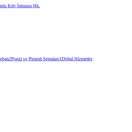
nda Kdv İstisnası Hk.
ebatı
2
Ponzi ve Piramit Şemaları
1
Dijital Hizmetler