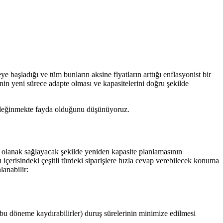
aşladığı ve tüm bunların aksine fiyatların arttığı enflasyonist bir
inin yeni sürece adapte olması ve kapasitelerini doğru şekilde
aca değinmekte fayda olduğunu düşünüyoruz.
na olanak sağlayacak şekilde yeniden kapasite planlamasının
 içerisindeki çeşitli türdeki siparişlere hızla cevap verebilecek konuma
lanabilir:
 bu döneme kaydırabilirler) duruş sürelerinin minimize edilmesi