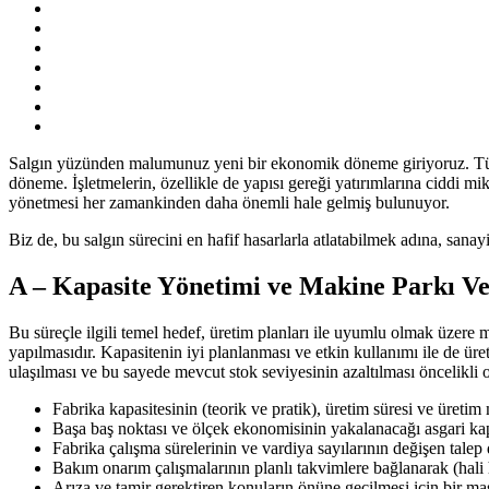
Salgın yüzünden malumunuz yeni bir ekonomik döneme giriyoruz. Tüketic
döneme. İşletmelerin, özellikle de yapısı gereği yatırımlarına ciddi mi
yönetmesi her zamankinden daha önemli hale gelmiş bulunuyor.
Biz de, bu salgın sürecini en hafif hasarlarla atlatabilmek adına, san
A – Kapasite Yönetimi ve Makine Parkı Ver
Bu süreçle ilgili temel hedef, üretim planları ile uyumlu olmak üzere
yapılmasıdır. Kapasitenin iyi planlanması ve etkin kullanımı ile de üre
ulaşılması ve bu sayede mevcut stok seviyesinin azaltılması öncelikli ol
Fabrika kapasitesinin (teorik ve pratik), üretim süresi ve üreti
Başa baş noktası ve ölçek ekonomisinin yakalanacağı asgari kap
Fabrika çalışma sürelerinin ve vardiya sayılarının değişen tale
Bakım onarım çalışmalarının planlı takvimlere bağlanarak (hali 
Arıza ve tamir gerektiren konuların önüne geçilmesi için bir mas