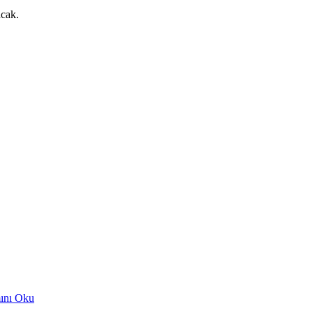
cak.
ını Oku