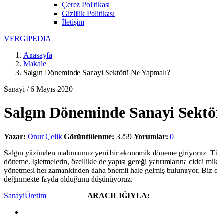
Çerez Politikası
Gizlilik Politikası
İletişim
V
ERGIPEDIA
Anasayfa
Makale
Salgın Döneminde Sanayi Sektörü Ne Yapmalı?
Sanayi /
6 Mayıs 2020
Salgın Döneminde Sanayi Sektö
Yazar:
Onur Çelik
Görüntülenme:
3259
Yorumlar:
0
Salgın yüzünden malumunuz yeni bir ekonomik döneme giriyoruz. Tüketic
döneme. İşletmelerin, özellikle de yapısı gereği yatırımlarına ciddi mi
yönetmesi her zamankinden daha önemli hale gelmiş bulunuyor. Biz de, b
değinmekte fayda olduğunu düşünüyoruz.
Sanayi
Üretim
Yazdır
Paylaş
ARACILIĞIYLA: