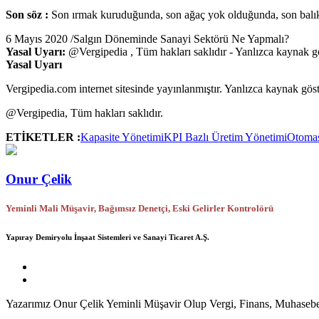
Son söz :
Son ırmak kuruduğunda, son ağaç yok olduğunda, son balık
6 Mayıs 2020
/
Salgın Döneminde Sanayi Sektörü Ne Yapmalı?
Yasal Uyarı:
@
Vergipedia
, Tüm hakları saklıdır - Yanlızca kaynak gös
Yasal Uyarı
Vergipedia.com internet sitesinde yayınlanmıştır. Yanlızca kaynak göster
@Vergipedia,
Tüm hakları saklıdır.
ETİKETLER :
Kapasite Yönetimi
KPI Bazlı Üretim Yönetimi
Otomas
Onur Çelik
Yeminli Mali Müşavir, Bağımsız Denetçi, Eski Gelirler Kontrolörü
Yapıray Demiryolu İnşaat Sistemleri ve Sanayi Ticaret A.Ş.
Yazarımız Onur Çelik Yeminli Müşavir Olup Vergi, Finans, Muhasebe v