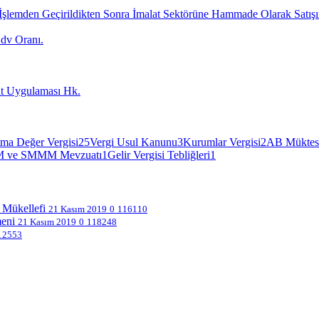
n İşlemden Geçirildikten Sonra İmalat Sektörüne Hammade Olarak Satışı
dv Oranı.
at Uygulaması Hk.
ma Değer Vergisi
25
Vergi Usul Kanunu
3
Kurumlar Vergisi
2
AB Müktes
 ve SMMM Mevzuatı
1
Gelir Vergisi Tebliğleri
1
 Mükellefi
21 Kasım 2019
0
116110
meni
21 Kasım 2019
0
118248
12553