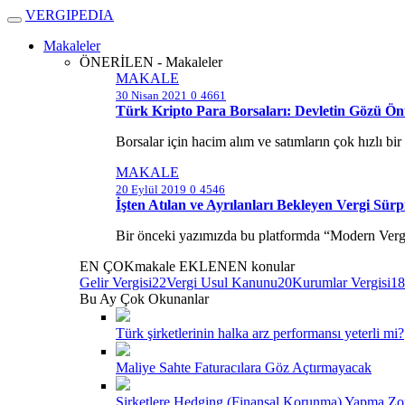
V
ERGIPEDIA
Makaleler
ÖNERİLEN - Makaleler
MAKALE
30 Nisan 2021
0
4661
Türk Kripto Para Borsaları: Devletin Gözü Ön
Borsalar için hacim alım ve satımların çok hızlı bi
MAKALE
20 Eylül 2019
0
4546
İşten Atılan ve Ayrılanları Bekleyen Vergi Sürpr
Bir önceki yazımızda bu platformda “Modern Vergic
EN ÇOK
makale
EKLENEN
konular
Gelir Vergisi
22
Vergi Usul Kanunu
20
Kurumlar Vergisi
18
Bu Ay Çok Okunanlar
Türk şirketlerinin halka arz performansı yeterli mi?
Maliye Sahte Faturacılara Göz Açtırmayacak
Şirketlere Hedging (Finansal Korunma) Yapma Zor