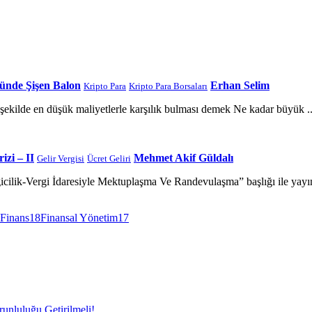
ünde Şişen Balon
Erhan Selim
Kripto Para
Kripto Para Borsaları
r şekilde en düşük maliyetlerle karşılık bulması demek Ne kadar büyük ..
izi – II
Mehmet Akif Güldalı
Gelir Vergisi
Ücret Geliri
ilik-Vergi İdaresiyle Mektuplaşma Ve Randevulaşma” başlığı ile yayıml
Finans
18
Finansal Yönetim
17
unluluğu Getirilmeli!