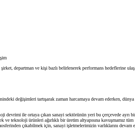
işim
rket, departman ve kişi bazlı belirlenerek performans hedeflerine ulaşıl
enindeki değişimleri tartışarak zaman harcamaya devam ederken, dünya g
ji devrimi ile ortaya çıkan sanayi sektörünün yeri bu çerçevede ayrı b
ek ve teknoloji ürünleri ağırlıklı bir üretim altyapısına kavuşmamız tü
inden çıkabilmek için, sanayi işletmelerimizin varlıklarını devam etti