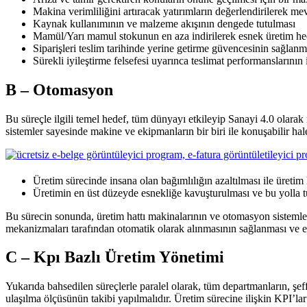
Makina verimliliğini artıracak yatırımların değerlendirilerek m
Kaynak kullanımının ve malzeme akışının dengede tutulması
Mamül/Yarı mamul stokunun en aza indirilerek esnek üretim hedef
Siparişleri teslim tarihinde yerine getirme güvencesinin sağlanm
Sürekli iyileştirme felsefesi uyarınca teslimat performanslarının i
B – Otomasyon
Bu süreçle ilgili temel hedef, tüm dünyayı etkileyip Sanayi 4.0 olara
sistemler sayesinde makine ve ekipmanların bir biri ile konuşabilir hal
Üretim sürecinde insana olan bağımlılığın azaltılması ile üretim h
Üretimin en üst düzeyde esnekliğe kavuşturulması ve bu yolla t
Bu sürecin sonunda, üretim hattı makinalarının ve otomasyon sistemleri
mekanizmaları tarafından otomatik olarak alınmasının sağlanması ve 
C – Kpı Bazlı Üretim Yönetimi
Yukarıda bahsedilen süreçlerle paralel olarak, tüm departmanların, şeffa
ulaşılma ölçüsünün takibi yapılmalıdır. Üretim sürecine ilişkin KPI’lar 