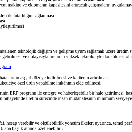
evcut makine ve ekipmanın kapasitesini artıracak çalışmaların uygulamay
i ile tutarlılığın sağlanması
ası
yileştirilmesi
k nitelenen teknolojik değişim ve gelişime uyum sağlamak üzere üretim s
e getirilmesi ve dolayısıyla üretimin yüksek teknolojiyle donatılması ol
atalarının asgari düzeye indirilmesi ve kalitenin artırılması
üketiciye özel ürün yapabilme imkânının elde edilmesi.
nin ERP programı ile entegre ve haberleşebilir bir hale getirilmesi, has
en nihayetinde üretim sürecinde insan müdahalesinin minimum seviyeye 
f, hesap verebilir ve ölçülebilirlik yönetim ilkeleri uyarınca, temel per
6 ana başlık altında özetlenebilir :