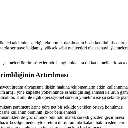
i talebinin azaldığı, ekonomik daralmanın hızla kendini hissettirmeye b
ktarda sermaye bağlamış, yüksek sabit maliyetleri olan sanayi işletmeler
ayi işletmeleri üretim süreçlerinde hangi noktalara dikkat etmeliler kıs
imliliğinin Artırılması
 mevcut üretim altyapısına ilişkin makina /ekipmanların etkin kullanımı
tim artışı, yine kapasite yönetiminde esnekliğin sağlanması ile ürün gamı
malıdır. Konu ile ilgili operasyonel sürecin yönetimi ise şu şekilde plan
m miktarı parametrelerine göre net bir şekilde yeniden ortaya konulması
asite kullanım oranının (kko) belirlenmesi
p dinamikleri de göz önünde bulundurularak sürekli gözden geçirilmesi
hazırda salgın nedeniyle üretimi durduran fabrikalara bakım işlemlerini
ter planın yapılması ve iyileştirme sürecinin başlatılması