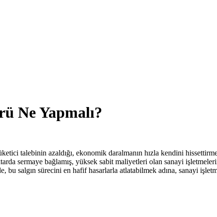
rü Ne Yapmalı?
i talebinin azaldığı, ekonomik daralmanın hızla kendini hissettirmeye b
ktarda sermaye bağlamış, yüksek sabit maliyetleri olan sanayi işletmeler
u salgın sürecini en hafif hasarlarla atlatabilmek adına, sanayi işletme