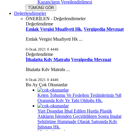
Kazançların Vergilendirilmesi
TÜMÜNÜ GÖR
Değerlendirmeler
ÖNERİLEN - Değerlendirmeler
Değerlendirme
Emlak Vergisi Muafiyeti Hk.
Vergipedia Mevzuat
Emlak Vergisi Muafiyeti Hk ...
6 Ocak 2021
0
4446
Değerlendirme
İthalatta Kdv Matrahı
Vergipedia Mevzuat
İthalatta Kdv Matrahı ...
6 Ocak 2021
0
4446
Bu Ay Çok Okunanlar
Keten Tohumu Ve Fesleğen Teslimlerinin %8
Oranında Kdv Ye Tabi Olduğu Hk.
Yurt Dışından İthal Edilen Hurda Plastik
Atıkların İşlemden Geçirildikten Sonra İmalat
Sektörüne Hammade Olarak Satışında Kdv
İstisnası Hk.