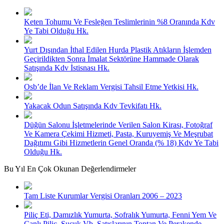
Keten Tohumu Ve Fesleğen Teslimlerinin %8 Oranında Kdv
Ye Tabi Olduğu Hk.
Yurt Dışından İthal Edilen Hurda Plastik Atıkların İşlemden
Geçirildikten Sonra İmalat Sektörüne Hammade Olarak
Satışında Kdv İstisnası Hk.
Osb’de İlan Ve Reklam Vergisi Tahsil Etme Yetkisi Hk.
Yakacak Odun Satışında Kdv Tevkifatı Hk.
Düğün Salonu İşletmelerinde Verilen Salon Kirası, Fotoğraf
Ve Kamera Çekimi Hizmeti, Pasta, Kuruyemiş Ve Meşrubat
Dağıtımı Gibi Hizmetlerin Genel Oranda (% 18) Kdv Ye Tabi
Olduğu Hk.
Bu Yıl En Çok Okunan Değerlendirmeler
Tam Liste Kurumlar Vergisi Oranları 2006 – 2023
Piliç Eti, Damızlık Yumurta, Sofralık Yumurta, Fenni Yem Ve
Canlı Piliç, Sucuk Vb. Satışlarının Toptan Ve Perakende