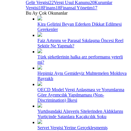
Gelir Vergisi
22
Vergi Usul Kanunu
20
Kurumlar
Vergisi
18
Finans
18
Finansal Yönetim
17
Bu Ay Çok Okunanlar
Kira Gelirini Beyan Ederken Dikkat Edilmesi
Gerekenler
Faiz Artırımı ve Parasal Sıkılaşma Öncesi Reel
Sektör Ne Yapmalı?
Türk şirketlerinin halka arz performansı yeterli
mi?
Hepimiz Aynı Gemideyiz Muhtemelen Moldova
Bayraklı
OECD Model Vergi Anlaşması ve Yorumlarına
Göre Ayrımcılık Yapılmaması (Non-
Discrimination) İlkesi
Yurtdışındaki Alışveriş Sitelerinden Aldıklarını
Yurtiçinde Satanlara Kaçakçılık Şoku
Servet Vergisi Yerine Gerçekleşmemiş