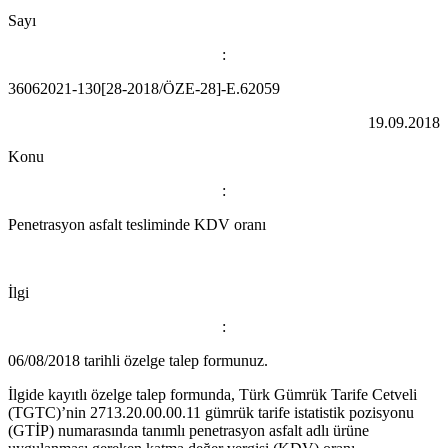
Sayı
:
36062021-130[28-2018/ÖZE-28]-E.62059
19.09.2018
Konu
:
Penetrasyon asfalt tesliminde KDV oranı
İlgi
:
06/08/2018 tarihli özelge talep formunuz.
İlgide kayıtlı özelge talep formunda, Türk Gümrük Tarife Cetveli
(TGTC)’nin 2713.20.00.00.11 gümrük tarife istatistik pozisyonu
(GTİP) numarasında tanımlı penetrasyon asfalt adlı ürüne