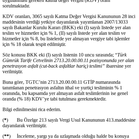
uygulanması gereken katma değer vergisi (KDV) oranı
sorulmaktadır.
KDV oranları, 3065 sayılı Katma Değer Vergisi Kanununun 28 inci
maddesinin verdiği yetkiye dayanılarak yayımlanan 2007/13033
sayılı Bakanlar Kurulu Kararı (BKK) eki (I) sayılı listede yer alan
teslim ve hizmetler için % 1, (II) sayılı listede yer alan teslim ve
hizmetler için % 8, bu listelerde yer almayan vergiye tabi işlemler
için % 18 olarak tespit edilmiştir.
Söz konusu BKK eki (I) sayılı listenin 10 uncu sırasında; “
Türk
Gümrük Tarife Cetvelinin 2713.20.00.00.11 pozisyonunda yer alan
penetrasyon asfalt (cut-back asfaltlar hariç) teslimi”
ibaresine yer
verilmiştir.
Buna göre, TGTC’nin 2713.20.00.00.11 GTİP numarasında
tanımlanan penetrasyon asfaltın ithal ve yurtiçi tesliminin % 1
oranında, bu kapsamda yer almayan asfalt teslimlerinin ise genel
oranda (% 18) KDV’ye tabi tutulması gerekmektedir.
Bilgi edinilmesini rica ederim.
(
*
) Bu Özelge 213 sayılı Vergi Usul Kanununun 413.maddesine
dayanılarak verilmiştir.
(
**
) İnceleme, yargı ya da uzlaşmada olduğu halde bu konuya