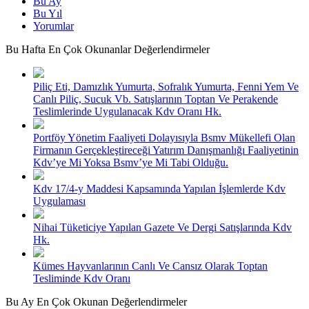
Bu Ay
Bu Yıl
Yorumlar
Bu Hafta En Çok Okunanlar Değerlendirmeler
Piliç Eti, Damızlık Yumurta, Sofralık Yumurta, Fenni Yem Ve
Canlı Piliç, Sucuk Vb. Satışlarının Toptan Ve Perakende
Teslimlerinde Uygulanacak Kdv Oranı Hk.
Portföy Yönetim Faaliyeti Dolayısıyla Bsmv Mükellefi Olan
Firmanın Gerçekleştireceği Yatırım Danışmanlığı Faaliyetinin
Kdv’ye Mi Yoksa Bsmv’ye Mi Tabi Olduğu.
Kdv 17/4-y Maddesi Kapsamında Yapılan İşlemlerde Kdv
Uygulaması
Nihai Tüketiciye Yapılan Gazete Ve Dergi Satışlarında Kdv
Hk.
Kümes Hayvanlarının Canlı Ve Cansız Olarak Toptan
Tesliminde Kdv Oranı
Bu Ay En Çok Okunan Değerlendirmeler