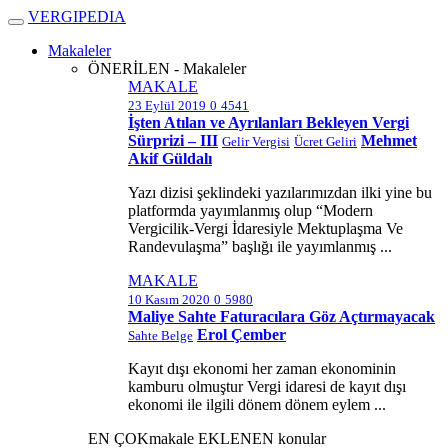
V
ERGIPEDIA
Makaleler
ÖNERİLEN - Makaleler
MAKALE
23 Eylül 2019
0
4541
İşten Atılan ve Ayrılanları Bekleyen Vergi
Sürprizi – III
Mehmet
Gelir Vergisi
Ücret Geliri
Akif Güldalı
Yazı dizisi şeklindeki yazılarımızdan ilki yine bu
platformda yayımlanmış olup “Modern
Vergicilik-Vergi İdaresiyle Mektuplaşma Ve
Randevulaşma” başlığı ile yayımlanmış ...
MAKALE
10 Kasım 2020
0
5980
Maliye Sahte Faturacılara Göz Açtırmayacak
Erol Çember
Sahte Belge
Kayıt dışı ekonomi her zaman ekonominin
kamburu olmuştur Vergi idaresi de kayıt dışı
ekonomi ile ilgili dönem dönem eylem ...
EN ÇOK
makale
EKLENEN
konular