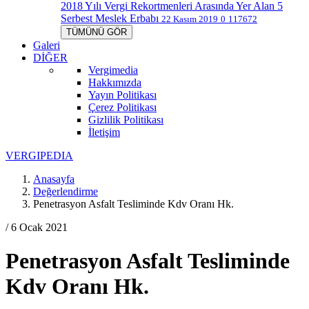
2018 Yılı Vergi Rekortmenleri Arasında Yer Alan 5
Serbest Meslek Erbabı
22 Kasım 2019
0
117672
TÜMÜNÜ GÖR
Galeri
DİĞER
Vergimedia
Hakkımızda
Yayın Politikası
Çerez Politikası
Gizlilik Politikası
İletişim
V
ERGIPEDIA
Anasayfa
Değerlendirme
Penetrasyon Asfalt Tesliminde Kdv Oranı Hk.
/ 6 Ocak 2021
Penetrasyon Asfalt Tesliminde
Kdv Oranı Hk.