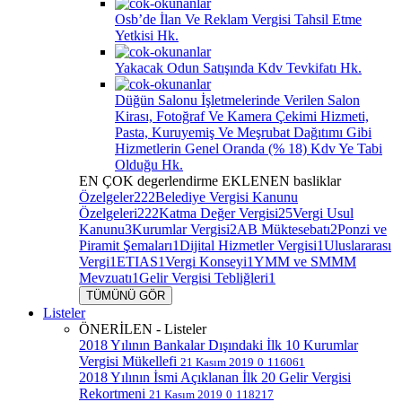
Osb’de İlan Ve Reklam Vergisi Tahsil Etme
Yetkisi Hk.
Yakacak Odun Satışında Kdv Tevkifatı Hk.
Düğün Salonu İşletmelerinde Verilen Salon
Kirası, Fotoğraf Ve Kamera Çekimi Hizmeti,
Pasta, Kuruyemiş Ve Meşrubat Dağıtımı Gibi
Hizmetlerin Genel Oranda (% 18) Kdv Ye Tabi
Olduğu Hk.
EN ÇOK
degerlendirme
EKLENEN
basliklar
Özelgeler
222
Belediye Vergisi Kanunu
Özelgeleri
222
Katma Değer Vergisi
25
Vergi Usul
Kanunu
3
Kurumlar Vergisi
2
AB Müktesebatı
2
Ponzi ve
Piramit Şemaları
1
Dijital Hizmetler Vergisi
1
Uluslararası
Vergi
1
ETIAS
1
Vergi Konseyi
1
YMM ve SMMM
Mevzuatı
1
Gelir Vergisi Tebliğleri
1
TÜMÜNÜ GÖR
Listeler
ÖNERİLEN - Listeler
2018 Yılının Bankalar Dışındaki İlk 10 Kurumlar
Vergisi Mükellefi
21 Kasım 2019
0
116061
2018 Yılının İsmi Açıklanan İlk 20 Gelir Vergisi
Rekortmeni
21 Kasım 2019
0
118217