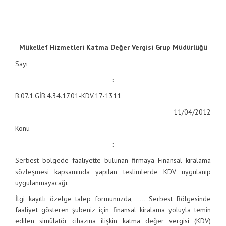
Mükellef Hizmetleri Katma Değer Vergisi Grup Müdürlüğü
Sayı
:
B.07.1.GİB.4.34.17.01-KDV.17-1311
11/04/2012
Konu
:
Serbest bölgede faaliyette bulunan firmaya Finansal kiralama
sözleşmesi kapsamında yapılan teslimlerde KDV uygulanıp
uygulanmayacağı.
İlgi kayıtlı özelge talep formunuzda, … Serbest Bölgesinde
faaliyet gösteren şubeniz için finansal kiralama yoluyla temin
edilen simülatör cihazına ilişkin katma değer vergisi (KDV)