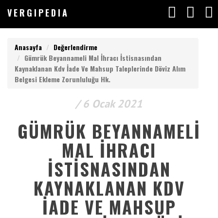
V
ERGIPEDIA
VERGIPEDIA
Anasayfa
Değerlendirme
Gümrük Beyannameli Mal İhracı İstisnasından
Kaynaklanan Kdv İade Ve Mahsup Taleplerinde Döviz Alım
Belgesi Ekleme Zorunluluğu Hk.
Anasayfa
V
ERGIPEDIA
/ 6 Ocak 2021
Yazılar
GÜMRÜK BEYANNAMELI
Makaleler
ARAMAK
MAL İHRACI
İSTEDEĞİNİZ
Değerlendirmeler
KELİMEYİ
İSTISNASINDAN
GİRİN
Listeler
ARAMAK
KAYNAKLANAN KDV
İSTEDEĞİNİZ
İADE VE MAHSUP
KELİMEYİ
Vergimedia
GİRİN