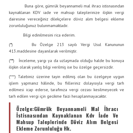
Buna göre, gümrük beyannameli mal ihracı istisnasından
kaynaklanan KDV iade ve mahsup taleplerinize ilişkin vergi
dairesine vereceğiniz dilekçelere döviz alım belgesi ekleme
zorunluluğunuz bulunmamaktadır.
Bilgi edinilmesini rica ederim.
(
*
) Bu Özelge 213 sayılı Vergi Usul Kanununun
413.maddesine dayanılarak verilmiştir.
(
**
) İnceleme, yargı ya da uzlaşmada olduğu halde bu konuya
ilişkin olarak yanlış bilgi verilmiş ise bu özelge geçersizdir.
(***) Talebiniz üzerine tayin edilmiş olan bu özelgeye uygun
işlem yapmanız hâlinde, bu fiilleriniz dolayısıyla vergi tarh
edilmesi icap ederse, tarafınıza vergi cezası kesilmeyecek ve
tarh edilen vergi için gecikme faizi hesaplanmayacaktır.
Özelge
:Gümrük Beyannameli Mal İhracı
İstisnasından Kaynaklanan Kdv İade Ve
Mahsup Taleplerinde Döviz Alım Belgesi
Ekleme Zorunluluğu Hk.