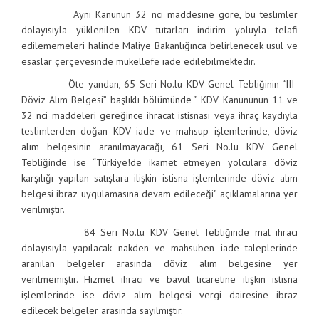
Aynı Kanunun 32 nci maddesine göre, bu teslimler
dolayısıyla yüklenilen KDV tutarları indirim yoluyla telafi
edilememeleri halinde Maliye Bakanlığınca belirlenecek usul ve
esaslar çerçevesinde mükellefe iade edilebilmektedir.
Öte yandan, 65 Seri No.lu KDV Genel Tebliğinin “III-
Döviz Alım Belgesi” başlıklı bölümünde ” KDV Kanununun 11 ve
32 nci maddeleri gereğince ihracat istisnası veya ihraç kaydıyla
teslimlerden doğan KDV iade ve mahsup işlemlerinde, döviz
alım belgesinin aranılmayacağı, 61 Seri No.lu KDV Genel
Tebliğinde ise “Türkiye!de ikamet etmeyen yolculara döviz
karşılığı yapılan satışlara ilişkin istisna işlemlerinde döviz alım
belgesi ibraz uygulamasına devam edileceği” açıklamalarına yer
verilmiştir.
84 Seri No.lu KDV Genel Tebliğinde mal ihracı
dolayısıyla yapılacak nakden ve mahsuben iade taleplerinde
aranılan belgeler arasında döviz alım belgesine yer
verilmemiştir. Hizmet ihracı ve bavul ticaretine ilişkin istisna
işlemlerinde ise döviz alım belgesi vergi dairesine ibraz
edilecek belgeler arasında sayılmıştır.