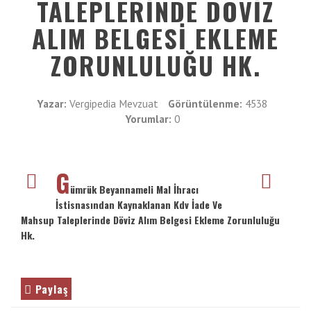
TALEPLERINDE DÖVIZ
VE
İletişim
ENTER
ALIM BELGESI EKLEME
TUŞUNA
Galeri
BASIN
ZORUNLULUĞU HK.
YADA
BÜYÜTEÇE
DOKUNUN
Yazar:
Vergipedia Mevzuat
Görüntülenme:
4538
Yorumlar:
0
G
ümrük Beyannameli Mal İhracı
İstisnasından Kaynaklanan Kdv İade Ve
Mahsup Taleplerinde Döviz Alım Belgesi Ekleme Zorunluluğu
Hk.
Paylaş