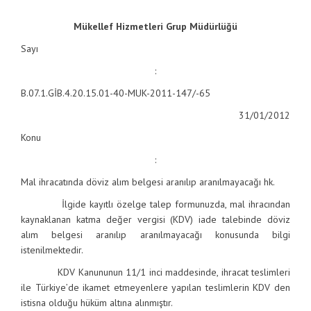
Mükellef Hizmetleri Grup Müdürlüğü
Sayı
:
B.07.1.GİB.4.20.15.01-40-MUK-2011-147/-65
31/01/2012
Konu
:
Mal ihracatında döviz alım belgesi aranılıp aranılmayacağı hk.
İlgide kayıtlı özelge talep formunuzda, mal ihracından
kaynaklanan katma değer vergisi (KDV) iade talebinde döviz
alım belgesi aranılıp aranılmayacağı konusunda bilgi
istenilmektedir.
KDV Kanununun 11/1 inci maddesinde, ihracat teslimleri
ile Türkiye’de ikamet etmeyenlere yapılan teslimlerin KDV den
istisna olduğu hüküm altına alınmıştır.