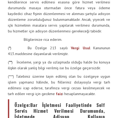
kendilerince servis edilmesi esasına göre hizmet verilmesi
durumunda masaya oturmadan önce fatura veya ödeme
kaydedici cihaz fişinin düzenlenmesi ve alınması şartıyla adisyon
düzenleme zorunluluğunuz bulunmamaktadır. Ancak, yiyecek ve
içki hizmetinin masalara servis yapılarak verilmesi durumunda,
bu hizmetler için adisyon düzenlenmesi gerekeceği tabiidir.
Bilgilerinize rica ederim.
(
*
) Bu Özelge 213 sayılı
Vergi Usul
Kanununun
413.maddesine dayanılarak verilmiştir.
(
**
) İnceleme, yargı ya da uzlaşmada olduğu halde bu konuya
ilişkin olarak yanlış bilgi verilmiş ise bu özelge geçersizdir.
(***) Talebiniz üzerine tayin edilmiş olan bu özelgeye uygun
işlem yapmanız hâlinde, bu fiilleriniz dolayısıyla vergi tarh
edilmesi icap ederse, tarafınıza vergi cezası kesilmeyecek ve
tarh edilen vergi için gecikme
faiz
i hesaplanmayacaktır.
Özelge
:
Bar İşletmesi Faaliyetinde Self
Servis Hizmet Verilmesi Durumunda,
İşletmede Adisyon Kullanıp