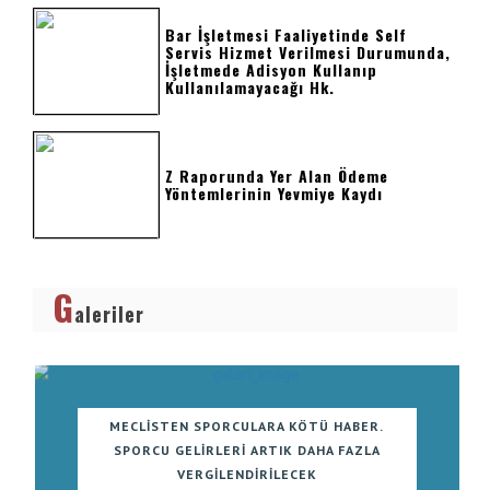
Bar İşletmesi Faaliyetinde Self
Servis Hizmet Verilmesi Durumunda,
İşletmede Adisyon Kullanıp
Kullanılamayacağı Hk.
Z Raporunda Yer Alan Ödeme
Yöntemlerinin Yevmiye Kaydı
G
aleriler
MECLISTEN SPORCULARA KÖTÜ HABER.
SPORCU GELIRLERI ARTIK DAHA FAZLA
VERGILENDIRILECEK