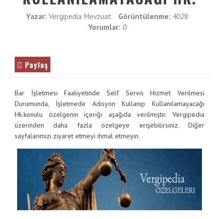
VE
İletişim
ENTER
Yazar:
Vergipedia Mevzuat
Görüntülenme:
4028
TUŞUNA
Yorumlar:
0
Galeri
BASIN
YADA
BÜYÜTEÇE
Paylaş
DOKUNUN
Bar İşletmesi Faaliyetinde Self Servis Hizmet Verilmesi
Durumunda, İşletmede Adisyon Kullanıp Kullanılamayacağı
Hk.konulu özelgenin içeriği aşağıda verilmiştir. Vergipedia
üzerinden daha fazla özelgeye erişebilirsiniz. Diğer
sayfalarımızı ziyaret etmeyi ihmal etmeyin.