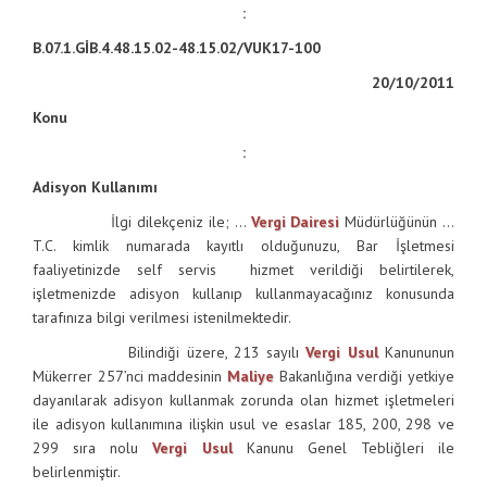
:
B.07.1.GİB.4.48.15.02-48.15.02/VUK17-100
20/10/2011
Konu
:
Adisyon Kullanımı
İlgi dilekçeniz ile; …
Vergi Dairesi
Müdürlüğünün …
T.C. kimlik numarada kayıtlı olduğunuzu, Bar İşletmesi
faaliyetinizde self servis hizmet verildiği belirtilerek,
işletmenizde adisyon kullanıp kullanmayacağınız konusunda
tarafınıza bilgi verilmesi istenilmektedir.
Bilindiği üzere, 213 sayılı
Vergi Usul
Kanununun
Mükerrer 257’nci maddesinin
Maliye
Bakanlığına verdiği yetkiye
dayanılarak adisyon kullanmak zorunda olan hizmet işletmeleri
ile adisyon kullanımına ilişkin usul ve esaslar 185, 200, 298 ve
299 sıra nolu
Vergi Usul
Kanunu Genel Tebliğleri ile
belirlenmiştir.