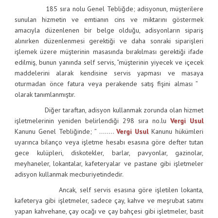
185 sıra nolu Genel Tebliğde; adisyonun, müşterilere
sunulan hizmetin ve emtianın cins ve miktarını göstermek
amacıyla düzenlenen bir belge olduğu, adisyonların sipariş
alınırken düzenlenmesi gerektiği ve daha sonraki siparişleri
işlemek üzere müşterinin masasında bırakılması gerektiği ifade
edilmiş, bunun yanında self servis, “müşterinin yiyecek ve içecek
maddelerini alarak kendisine servis yapması ve masaya
oturmadan önce fatura veya perakende satış fişini alması ”
olarak tanımlanmıştır.
Diğer taraftan, adisyon kullanmak zorunda olan hizmet
işletmelerinin yeniden belirlendiği 298 sıra no.lu
Vergi Usul
Kanunu Genel Tebliğinde; ” ……..
Vergi Usul
Kanunu hükümleri
uyarınca bilanço veya işletme hesabı esasına göre defter tutan
gece kulüpleri, diskotekler, barlar, pavyonlar, gazinolar,
meyhaneler, lokantalar, kafeteryalar ve pastane gibi işletmeler
adisyon kullanmak mecburiyetindedir.
Ancak, self servis esasına göre işletilen lokanta,
kafeterya gibi işletmeler, sadece çay, kahve ve meşrubat satımı
yapan kahvehane, çay ocağı ve çay bahçesi gibi işletmeler, basit