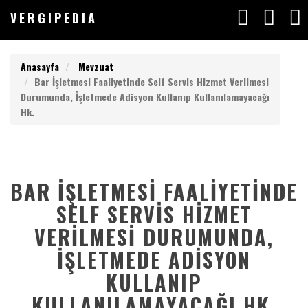
V
ERGIPEDIA
VERGIPEDIA
Anasayfa
Mevzuat
Bar İşletmesi Faaliyetinde Self Servis Hizmet Verilmesi
Durumunda, İşletmede Adisyon Kullanıp Kullanılamayacağı
Hk.
Anasayfa
V
ERGIPEDIA
Yazılar
Makaleler
BAR İŞLETMESI FAALIYETINDE
ARAMAK
SELF SERVIS HIZMET
İSTEDEĞİNİZ
Değerlendirmeler
KELİMEYİ
VERILMESI DURUMUNDA,
GİRİN
İŞLETMEDE ADISYON
Listeler
ARAMAK
İSTEDEĞİNİZ
KULLANIP
KELİMEYİ
Vergimedia
KULLANILAMAYACAĞI HK.
GİRİN