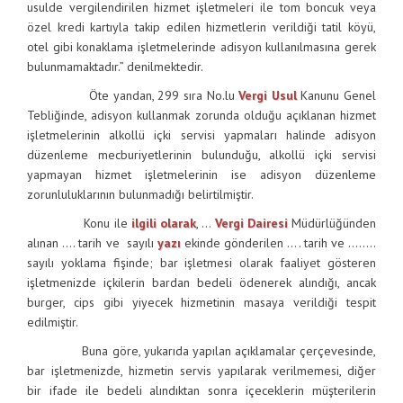
usulde vergilendirilen hizmet işletmeleri ile tom boncuk veya
özel kredi kartıyla takip edilen hizmetlerin verildiği tatil köyü,
otel gibi konaklama işletmelerinde adisyon kullanılmasına gerek
bulunmamaktadır.” denilmektedir.
Öte yandan, 299 sıra No.lu
Vergi Usul
Kanunu Genel
Tebliğinde, adisyon kullanmak zorunda olduğu açıklanan hizmet
işletmelerinin alkollü içki servisi yapmaları halinde adisyon
düzenleme mecburiyetlerinin bulunduğu, alkollü içki servisi
yapmayan hizmet işletmelerinin ise adisyon düzenleme
zorunluluklarının bulunmadığı belirtilmiştir.
Konu ile
ilgili olarak
, …
Vergi Dairesi
Müdürlüğünden
alınan …. tarih ve sayılı
yazı
ekinde gönderilen …. tarih ve ……..
sayılı yoklama fişinde; bar işletmesi olarak faaliyet gösteren
işletmenizde içkilerin bardan bedeli ödenerek alındığı, ancak
burger, cips gibi yiyecek hizmetinin masaya verildiği tespit
edilmiştir.
Buna göre, yukarıda yapılan açıklamalar çerçevesinde,
bar işletmenizde, hizmetin servis yapılarak verilmemesi, diğer
bir ifade ile bedeli alındıktan sonra içeceklerin müşterilerin