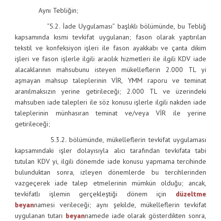
Aynı Tebliğin;
“5.2. İade Uygulaması” başlıklı bölümünde, bu Tebliğ
kapsamında kısmi tevkifat uygulanan; fason olarak yaptırılan
tekstil ve konfeksiyon işleri ile fason ayakkabı ve çanta dikim
işleri ve fason işlerle ilgili aracılık hizmetleri ile ilgili KDV iade
alacaklarının mahsubunu isteyen mükelleflerin 2.000 TL yi
aşmayan mahsup taleplerinin VİR, YMM raporu ve teminat
aranılmaksızın yerine getirileceği; 2.000 TL ve üzerindeki
mahsuben iade talepleri ile söz konusu işlerle ilgili nakden iade
taleplerinin münhasıran teminat ve/veya VİR ile yerine
getirileceği;
5.3.2. bölümünde, mükelleflerin tevkifat uygulaması
kapsamındaki işler dolayısıyla alıcı tarafından tevkifata tabi
tutulan KDV yi, ilgili dönemde iade konusu yapmama tercihinde
bulunduktan sonra, izleyen dönemlerde bu tercihlerinden
vazgeçerek iade talep etmelerinin mümkün olduğu; ancak,
tevkifatlı işlemin gerçekleştiği dönem için
düzeltme
beyan
namesi verileceği; aynı şekilde, mükelleflerin tevkifat
uygulanan tutarı
beyan
namede iade olarak gösterdikten sonra,