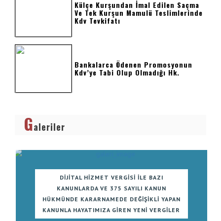
Külçe Kurşundan İmal Edilen Saçma
Ve Tek Kurşun Mamulü Teslimlerinde
Kdv Tevkifatı
Bankalarca Ödenen Promosyonun
Kdv’ye Tabi Olup Olmadığı Hk.
G
aleriler
DIJITAL HIZMET VERGISI ILE BAZI
KANUNLARDA VE 375 SAYILI KANUN
HÜKMÜNDE KARARNAMEDE DEĞIŞIKLI YAPAN
KANUNLA HAYATIMIZA GIREN YENI VERGILER