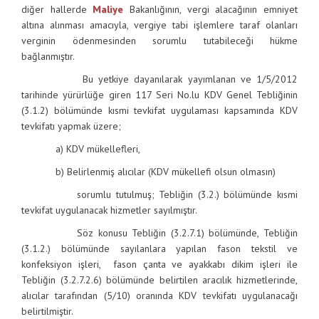
diğer hallerde
Maliye
Bakanlığının, vergi alacağının emniyet
altına alınması amacıyla, vergiye tabi işlemlere taraf olanları
verginin ödenmesinden sorumlu tutabileceği hükme
bağlanmıştır.
Bu yetkiye dayanılarak yayımlanan ve 1/5/2012
tarihinde yürürlüğe giren 117 Seri No.lu KDV Genel Tebliğinin
(3.1.2) bölümünde kısmi tevkifat uygulaması kapsamında KDV
tevkifatı yapmak üzere;
a) KDV mükellefleri,
b) Belirlenmiş alıcılar (KDV mükellefi olsun olmasın)
sorumlu tutulmuş; Tebliğin (3.2.) bölümünde kısmi
tevkifat uygulanacak hizmetler sayılmıştır.
Söz konusu Tebliğin (3.2.7.1) bölümünde, Tebliğin
(3.1.2.) bölümünde sayılanlara yapılan fason tekstil ve
konfeksiyon işleri, fason çanta ve ayakkabı dikim işleri ile
Tebliğin (3.2.7.2.6) bölümünde belirtilen aracılık hizmetlerinde,
alıcılar tarafından (5/10) oranında KDV tevkifatı uygulanacağı
belirtilmiştir.