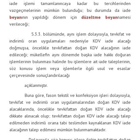
iade işlemi tamamlanıncaya kadar bu tercihlerinden
vazgeçmelerinin mümkün bulunduğu; bu durumda da iade
beyan
ının yapıldığı dönem için
düzeltme
beyan
namesi
verileceği;
5.3.3. bölümünde, aynı işlem dolayısıyla, tevkifat ve
indirimli oran uygulamaları nedeniyle KDV iade alacağı
doğmuşsa, öncelikle tevkifattan doğan KDV alacağının iade
edileceği; mükellefin aynı dönemde başka iade hakkı doğuran
işlemlerinin bulunması halinde bu işlemlere ait iade taleplerinin,
söz konusu işlem veya işlemlerle ilgili usul ve esaslar
çerçevesinde sonuçlandırılacağı
açıklanmıştır.
Buna göre, fason tekstil ve konfeksiyon işleri dolayısıyla,
tevkifat ve indirimli oran uygulamalarından doğan KDV iade
alacaklarında, öncelikle tevkifattan doğan KDV iade alacağı
dikkate alınacak olup; tevkifattan doğan KDV iade alacağı talep
edilmeden indirimli orana tabi teslimden kaynaklanan KDV iade
alacağının talep edilmesi mümkün bulunmamaktadır.
Dolayısıyla, söz konusu işlere ilişkin tevkifattan doğan