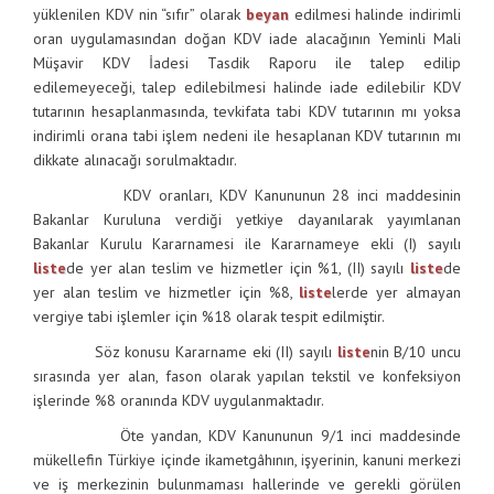
yüklenilen KDV nin “sıfır” olarak
beyan
edilmesi halinde indirimli
oran uygulamasından doğan KDV iade alacağının Yeminli Mali
Müşavir KDV İadesi Tasdik Raporu ile talep edilip
edilemeyeceği, talep edilebilmesi halinde iade edilebilir KDV
tutarının hesaplanmasında, tevkifata tabi KDV tutarının mı yoksa
indirimli orana tabi işlem nedeni ile hesaplanan KDV tutarının mı
dikkate alınacağı sorulmaktadır.
KDV oranları, KDV Kanununun 28 inci maddesinin
Bakanlar Kuruluna verdiği yetkiye dayanılarak yayımlanan
Bakanlar Kurulu Kararnamesi ile Kararnameye ekli (I) sayılı
liste
de yer alan teslim ve hizmetler için %1, (II) sayılı
liste
de
yer alan teslim ve hizmetler için %8,
liste
lerde yer almayan
vergiye tabi işlemler için %18 olarak tespit edilmiştir.
Söz konusu Kararname eki (II) sayılı
liste
nin B/10 uncu
sırasında yer alan, fason olarak yapılan tekstil ve konfeksiyon
işlerinde %8 oranında KDV uygulanmaktadır.
Öte yandan, KDV Kanununun 9/1 inci maddesinde
mükellefin Türkiye içinde ikametgâhının, işyerinin, kanuni merkezi
ve iş merkezinin bulunmaması hallerinde ve gerekli görülen