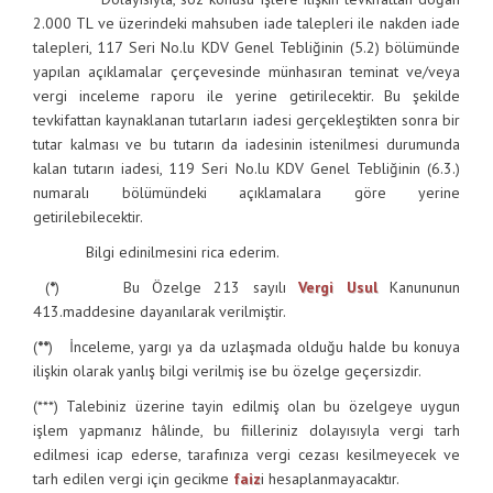
2.000 TL ve üzerindeki mahsuben iade talepleri ile nakden iade
talepleri, 117 Seri No.lu KDV Genel Tebliğinin (5.2) bölümünde
yapılan açıklamalar çerçevesinde münhasıran teminat ve/veya
vergi inceleme raporu ile yerine getirilecektir. Bu şekilde
tevkifattan kaynaklanan tutarların iadesi gerçekleştikten sonra bir
tutar kalması ve bu tutarın da iadesinin istenilmesi durumunda
kalan tutarın iadesi, 119 Seri No.lu KDV Genel Tebliğinin (6.3.)
numaralı bölümündeki açıklamalara göre yerine
getirilebilecektir.
Bilgi edinilmesini rica ederim.
(
*
) Bu Özelge 213 sayılı
Vergi Usul
Kanununun
413.maddesine dayanılarak verilmiştir.
(
**
) İnceleme, yargı ya da uzlaşmada olduğu halde bu konuya
ilişkin olarak yanlış bilgi verilmiş ise bu özelge geçersizdir.
(***) Talebiniz üzerine tayin edilmiş olan bu özelgeye uygun
işlem yapmanız hâlinde, bu fiilleriniz dolayısıyla vergi tarh
edilmesi icap ederse, tarafınıza vergi cezası kesilmeyecek ve
tarh edilen vergi için gecikme
faiz
i hesaplanmayacaktır.