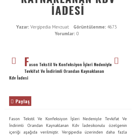
VE
İADESI
İletişim
ENTER
TUŞUNA
Galeri
BASIN
Yazar:
Vergipedia Mevzuat
Görüntülenme:
4673
YADA
Yorumlar:
0
BÜYÜTEÇE
DOKUNUN
F
ason Tekstil Ve Konfeksiyon İşleri Nedeniyle
Tevkifat Ve İndirimli Orandan Kaynaklanan
Kdv İadesi
Paylaş
Fason Tekstil Ve Konfeksiyon İşleri Nedeniyle Tevkifat Ve
İndirimli Orandan Kaynaklanan Kdv İadesikonulu özelgenin
içeriği aşağıda verilmiştir. Vergipedia üzerinden daha fazla