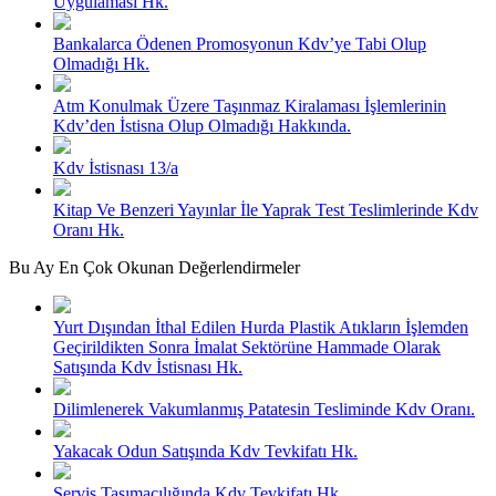
Uygulaması Hk.
Bankalarca Ödenen Promosyonun Kdv’ye Tabi Olup
Olmadığı Hk.
Atm Konulmak Üzere Taşınmaz Kiralaması İşlemlerinin
Kdv’den İstisna Olup Olmadığı Hakkında.
Kdv İstisnası 13/a
Kitap Ve Benzeri Yayınlar İle Yaprak Test Teslimlerinde Kdv
Oranı Hk.
Bu Ay En Çok Okunan Değerlendirmeler
Yurt Dışından İthal Edilen Hurda Plastik Atıkların İşlemden
Geçirildikten Sonra İmalat Sektörüne Hammade Olarak
Satışında Kdv İstisnası Hk.
Dilimlenerek Vakumlanmış Patatesin Tesliminde Kdv Oranı.
Yakacak Odun Satışında Kdv Tevkifatı Hk.
Servis Taşımacılığında Kdv Tevkifatı Hk.