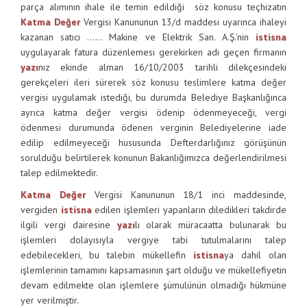
parça alımının ihale ile temin edildiği söz konusu teçhizatın
Katma Değer
Vergisi Kanununun 13/d maddesi uyarınca ihaleyi
kazanan satıcı …… Makine ve Elektrik San. A.Ş.’nin
istisna
uygulayarak fatura düzenlemesi gerekirken adı geçen firmanın
yazı
nız ekinde alman 16/10/2003 tarihli dilekçesindeki
gerekçeleri ileri sürerek söz konusu teslimlere katma değer
vergisi uygulamak istediği, bu durumda Belediye Başkanlığınca
ayrıca katma değer vergisi ödenip ödenmeyeceği, vergi
ödenmesi durumunda ödenen verginin Belediyelerine iade
edilip edilmeyeceği hususunda Defterdarlığınız görüşünün
sorulduğu belirtilerek konunun Bakanlığımızca değerlendirilmesi
talep edilmektedir.
Katma Değer
Vergisi Kanununun 18/1 inci maddesinde,
vergiden
istisna
edilen işlemleri yapanların diledikleri takdirde
ilgili vergi dairesine
yazı
lı olarak müracaatta bulunarak bu
işlemleri dolayısıyla vergiye tabi tutulmalarını talep
edebilecekleri, bu talebin mükellefin
istisna
ya dahil olan
işlemlerinin tamamını kapsamasının şart olduğu ve mükellefiyetin
devam edilmekte olan işlemlere şümulünün olmadığı hükmüne
yer verilmiştir.