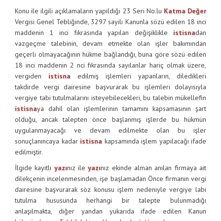
Konu ile ilgili açıklamaların yapıldığı 23 Seri No.lu
Katma Değer
Vergisi Genel Tebliğinde, 3297 sayılı Kanunla sözü edilen 18 inci
maddenin 1 inci fıkrasında yapılan değişiklikle
istisna
dan
vazgeçme talebinin, devam etmekte olan işler bakımından
geçerli olmayacağının hükme bağlandığı, buna göre sözü edilen
18 inci maddenin 2 nci fıkrasında sayılanlar hariç olmak üzere,
vergiden
istisna
edilmiş işlemleri yapanların, diledikleri
takdirde vergi dairesine başvurarak bu işlemleri dolayısıyla
vergiye tabi tutulmalarını isteyebilecekleri, bu talebin mükellefin
istisna
ya dahil olan işlemlerinin tamamını kapsamasının şart
olduğu, ancak talepten önce başlanmış işlerde bu hükmün
uygulanmayacağı ve devam edilmekte olan bu işler
sonuçlanıncaya kadar
istisna
kapsamında işlem yapılacağı ifade
edilmiştir.
İlgide kayıtlı
yazı
nız ile
yazı
nız ekinde alman anılan firmaya ait
dilekçenin incelenmesinden, işe başlamadan Önce firmanın vergi
dairesine başvurarak söz konusu işlem nedeniyle vergiye labi
tutulma hususunda herhangi bir talepte bulunmadığı
anlaşılmakta, diğer yandan yukarıda ifade edilen Kanun