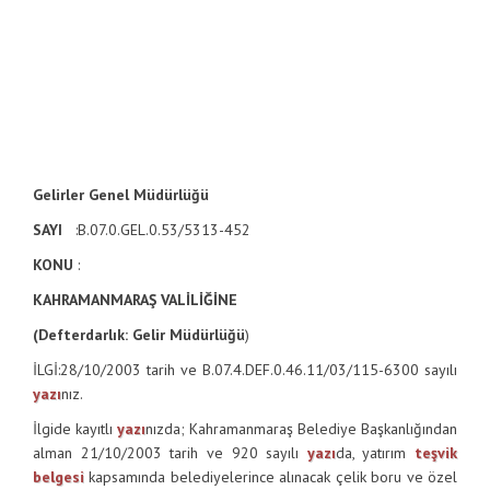
Gelirler Genel Müdürlüğü
SAYI
:B.07.0.GEL.0.53/5313-452
KONU
:
KAHRAMANMARAŞ
VALİLİĞİNE
(Defterdarlık: Gelir Müdürlüğü
)
İLGİ:28/10/2003 tarih ve B.07.4.DEF.0.46.11/03/115-6300 sayılı
yazı
nız.
İlgide kayıtlı
yazı
nızda; Kahramanmaraş Belediye Başkanlığından
alman 21/10/2003 tarih ve 920 sayılı
yazı
da, yatırım
teşvik
belgesi
kapsamında belediyelerince alınacak çelik boru ve özel