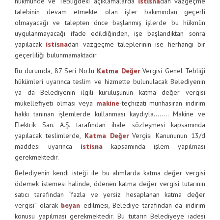
hükmünde ve Tebliğdeki açıklamalarda
istisna
dan vazgeçme
talebinin devam etmekte olan işler bakımından geçerli
olmayacağı ve talepten önce başlanmış işlerde bu hükmün
uygulanmayacağı ifade edildiğinden, işe başlandıktan sonra
yapılacak
istisna
dan vazgeçme taleplerinin ise herhangi bir
geçerliliği bulunmamaktadır.
Bu durumda, 87 Seri No.lu
Katma Değer
Vergisi Genel Tebliği
hükümleri uyarınca teslim ve hizmette bulunulacak Belediyenin
ya da Belediyenin ilgili kuruluşunun katma değer vergisi
mükellefiyeti olması veya
makine
-teçhizati münhasıran indirim
hakkı tanınan işlemlerde kullanması kaydıyla…….. Makine ve
Elektrik San. A.Ş. tarafından ihale sözleşmesi kapsamında
yapılacak teslimlerde,
Katma Değer
Vergisi Kanununun 13/d
maddesi uyarınca
istisna
kapsamında işlem yapılması
gerekmektedir.
Belediyenin kendi isteği ile bu alımlarda katma değer vergisi
ödemek istemesi halinde, ödenen katma değer vergisi tutarının
satıcı tarafından “fazla ve yersiz hesaplanan katma değer
vergisi” olarak
beyan
edilmesi, Belediye tarafından da indirim
konusu yapılması gerekmektedir. Bu tutarın Belediyeye iadesi