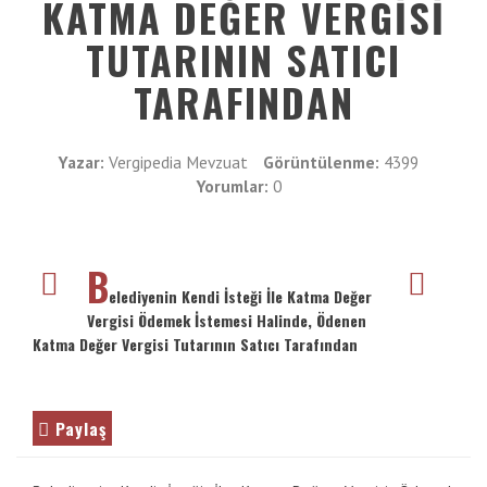
Vergimedia
KATMA DEĞER VERGISI
VE
TUTARININ SATICI
ENTER
İletişim
TUŞUNA
TARAFINDAN
BASIN
Galeri
YADA
BÜYÜTEÇE
Yazar:
Vergipedia Mevzuat
Görüntülenme:
4399
DOKUNUN
Yorumlar:
0
B
elediyenin Kendi İsteği İle Katma Değer
Vergisi Ödemek İstemesi Halinde, Ödenen
Katma Değer Vergisi Tutarının Satıcı Tarafından
Paylaş