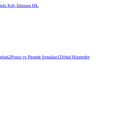
nda Kdv İstisnası Hk.
ebatı
2
Ponzi ve Piramit Şemaları
1
Dijital Hizmetler