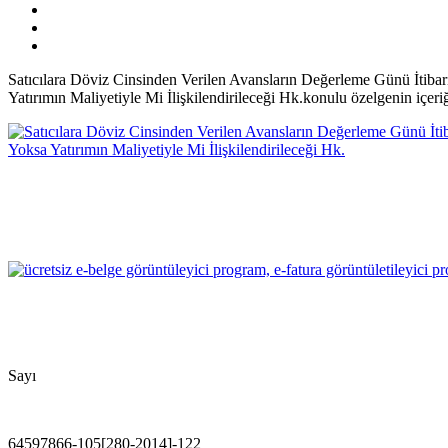
Satıcılara Döviz Cinsinden Verilen Avansların Değerleme Günü İtib
Yatırımın Maliyetiyle Mi İlişkilendirileceği Hk.konulu özelgenin içeriğ
Sayı
64597866-105[280-2014]-122