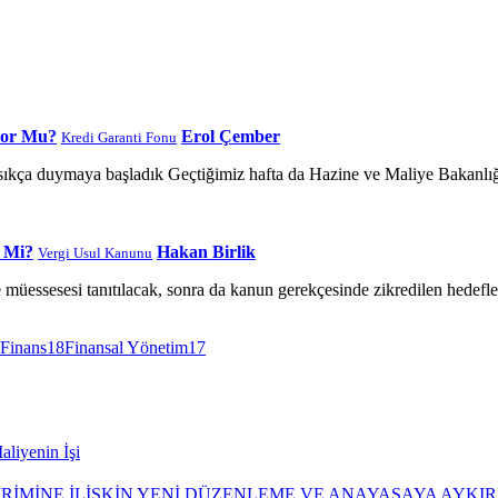
yor Mu?
Erol Çember
Kredi Garanti Fonu
kça duymaya başladık Geçtiğimiz hafta da Hazine ve Maliye Bakanlığı 
 Mi?
Hakan Birlik
Vergi Usul Kanunu
ssesesi tanıtılacak, sonra da kanun gerekçesinde zikredilen hedeflerin
Finans
18
Finansal Yönetim
17
aliyenin İşi
İRİMİNE İLİŞKİN YENİ DÜZENLEME VE ANAYASAYA AYKIR