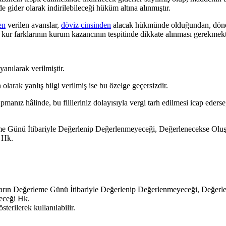
de gider olarak indirilebileceği hüküm altına alınmıştır.
en
verilen avanslar,
döviz cinsinden
alacak hükmünde olduğundan, dön
kur farklarının kurum kazancının tespitinde dikkate alınması gerekmekt
ılarak verilmiştir.
larak yanlış bilgi verilmiş ise bu özelge geçersizdir.
anız hâlinde, bu fiilleriniz dolayısıyla vergi tarh edilmesi icap ederse,
leme Günü İtibariyle Değerlenip Değerlenmeyeceği, Değerlenecekse Ol
i Hk.
sların Değerleme Günü İtibariyle Değerlenip Değerlenmeyeceği, Değ
leceği Hk.
terilerek kullanılabilir.