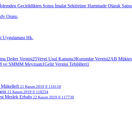
n İşlemden Geçirildikten Sonra İmalat Sektörüne Hammade Olarak Satışı
dv Oranı.
at Uygulaması Hk.
ma Değer Vergisi
25
Vergi Usul Kanunu
3
Kurumlar Vergisi
2
AB Müktes
 ve SMMM Mevzuatı
1
Gelir Vergisi Tebliğleri
1
 Mükellefi
21 Kasım 2019
0
116118
meni
21 Kasım 2019
0
118254
est Meslek Erbabı
22 Kasım 2019
0
117730