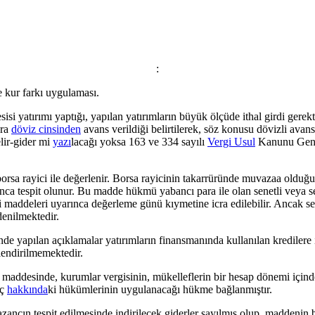
:
 kur farkı uygulaması.
yatırımı yaptığı, yapılan yatırımların büyük ölçüde ithal girdi gerektir
ara
döviz cinsinden
avans verildiği belirtilerek, söz konusu dövizli ava
lir-gider mi
yazı
lacağı yoksa 163 ve 334 sayılı
Vergi Usul
Kanunu Genel 
 rayici ile değerlenir. Borsa rayicinin takarrüründe muvazaa olduğu anl
ca tespit olunur. Bu madde hükmü yabancı para ile olan senetli veya se
 maddeleri uyarınca değerleme günü kıymetine icra edilebilir. Ancak s
denilmektedir.
e yapılan açıklamalar yatırımların finansmanında kullanılan kredilere 
lendirilmemektedir.
addesinde, kurumlar vergisinin, mükelleflerin bir hesap dönemi içinde 
nç
hakkında
ki hükümlerinin uygulanacağı hükme bağlanmıştır.
cın tespit edilmesinde indirilecek giderler sayılmış olup, maddenin bir