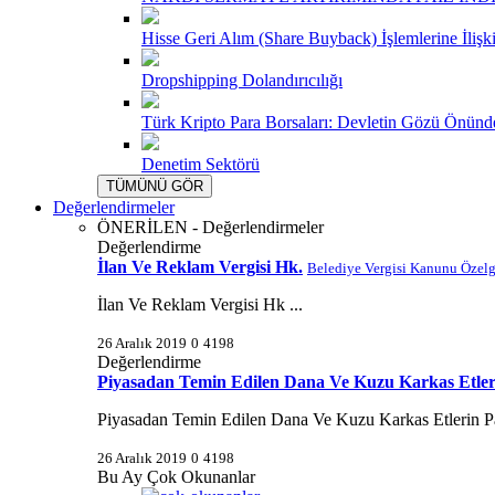
Hisse Geri Alım (Share Buyback) İşlemlerine İlişk
Dropshipping Dolandırıcılığı
Türk Kripto Para Borsaları: Devletin Gözü Önünd
Denetim Sektörü
TÜMÜNÜ GÖR
Değerlendirmeler
ÖNERİLEN - Değerlendirmeler
Değerlendirme
İlan Ve Reklam Vergisi Hk.
Belediye Vergisi Kanunu Özelg
İlan Ve Reklam Vergisi Hk ...
26 Aralık 2019
0
4198
Değerlendirme
Piyasadan Temin Edilen Dana Ve Kuzu Karkas Etle
Piyasadan Temin Edilen Dana Ve Kuzu Karkas Etlerin P
26 Aralık 2019
0
4198
Bu Ay Çok Okunanlar