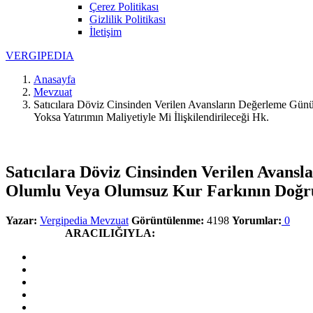
Çerez Politikası
Gizlilik Politikası
İletişim
V
ERGIPEDIA
Anasayfa
Mevzuat
Satıcılara Döviz Cinsinden Verilen Avansların Değerleme Gün
Yoksa Yatırımın Maliyetiyle Mi İlişkilendirileceği Hk.
Satıcılara Döviz Cinsinden Verilen Avans
Olumlu Veya Olumsuz Kur Farkının Doğruda
Yazar:
Vergipedia Mevzuat
Görüntülenme:
4198
Yorumlar:
0
Yazdır
Paylaş
ARACILIĞIYLA: