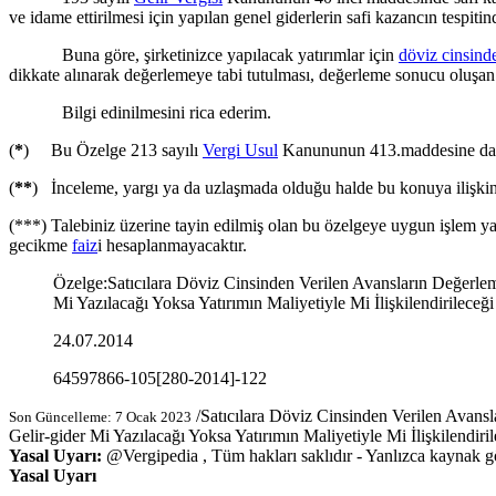
ve idame ettirilmesi için yapılan genel giderlerin safi kazancın tespitin
Buna göre, şirketinizce yapılacak yatırımlar için
döviz cinsind
dikkate alınarak değerlemeye tabi tutulması, değerleme sonucu oluşan 
Bilgi edinilmesini rica ederim.
(
*
) Bu Özelge 213 sayılı
Vergi Usul
Kanununun 413.maddesine dayan
(
**
) İnceleme, yargı ya da uzlaşmada olduğu halde bu konuya ilişkin o
(***) Talebiniz üzerine tayin edilmiş olan bu özelgeye uygun işlem yapm
gecikme
faiz
i hesaplanmayacaktır.
Özelge
:
Satıcılara Döviz Cinsinden Verilen Avansların Değer
Mi Yazılacağı Yoksa Yatırımın Maliyetiyle Mi İlişkilendirileceğ
24.07.2014
64597866-105[280-2014]-122
/
Satıcılara Döviz Cinsinden Verilen Avan
Son Güncelleme: 7 Ocak 2023
Gelir-gider Mi Yazılacağı Yoksa Yatırımın Maliyetiyle Mi İlişkilendiri
Yasal Uyarı:
@
Vergipedia
, Tüm hakları saklıdır - Yanlızca kaynak gös
Yasal Uyarı