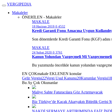
V
ERGIPEDIA
Makaleler
ÖNERİLEN - Makaleler
MAKALE
18 Haziran 2019
0
4532
Kredi Garanti Fonu Amacına Uygun Kullanılı
Son dönemlerde Kredi Garanti Fonu (KGF) adını sı
MAKALE
24 Şubat 2020
0
3761
Kanun Yolundan Vazgeçmeli Mi Vazgeçmemeli
Bu yazımızda öncelikle kanun yolundan vazgeçme müe
EN ÇOK
makale
EKLENEN
konular
Gelir Vergisi
22
Vergi Usul Kanunu
20
Kurumlar Vergisi
18
Bu Ay Çok Okunanlar
Maliye Sahte Faturacılara Göz Açtırmayacak
Biz Türkiye’de Kaçak Akaryakıtı Bitirdik Gerisi M
NAKDİ SERMAYE ARTIRIMINDA FAİZ İND