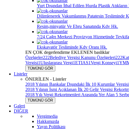
Yurt Dışından İthal Edilen Hurda Plastik Atıkları
Dilimlenerek Vakumlanmış Patatesin Tesliminde K
Resim,minyatür Ve Ebru Sanatında Kdv Hk.
7/24 Çağrı Merkezi Provizyon Hizmetinde Tevkif
Ekskavatör Tesliminde Kdv Oranı Hk.
EN ÇOK
degerlendirme
EKLENEN
basliklar
Özelgeler
222
Belediye Vergisi Kanunu Özelgeleri
222
Kat
Vergisi
1
Uluslararası Vergi
1
ETIAS
1
Vergi Konseyi
1
YMM
TÜMÜNÜ GÖR
Listeler
ÖNERİLEN - Listeler
2018 Yılının Bankalar Dışındaki İlk 10 Kurumlar Vergisi
2018 Yılının İsmi Açıklanan İlk 20 Gelir Vergisi Rekort
2018 Yılı Vergi Rekortmenleri Arasında Yer Alan 5 Serb
TÜMÜNÜ GÖR
Galeri
DİĞER
Vergimedia
Hakkımızda
Yayın Politikası