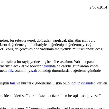
24/07/2014
diği, bu sebeple gerek doğrudan yapılacak ithalatlar için yurt
nsların değerleme günü itibariyle değerlenip değerlenmeyeceği,
Tebliğleri çerçevesinde yatırımın maliyetiyle mi ilişkilendirileceği
aşılırsa bu rayiç yerine alış bedeli esas alınır. Yabancı paranın
netsiz alacaklar ve borçlar
hakkında
da caridir. Bunlardan vadesi
enette
faiz
oranının
yazı
lı olmadığı durumlarda değerleme gününde
ilişkin
faiz
ve kur farkı giderlerine ilişkin olup,
döviz cinsinden
verilen
elde ettikleri safî kurum kazancı üzerinden hesaplanacağı ve safî
inci fıkrasının; (1) numaralı bendinde ticari kazancın elde edilmesi