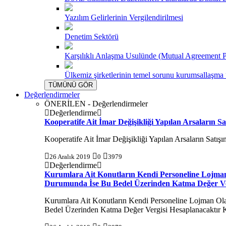
Yazılım Gelirlerinin Vergilendirilmesi
Denetim Sektörü
Karşılıklı Anlaşma Usulünde (Mutual Agreement 
Ülkemiz şirketlerinin temel sorunu kurumsallaşm
TÜMÜNÜ GÖR
Değerlendirmeler
ÖNERİLEN - Değerlendirmeler
Değerlendirme
Kooperatife Ait İmar Değişikliği Yapılan Arsaların Sa
Kooperatife Ait İmar Değişikliği Yapılan Arsaların Satışı
26 Aralık 2019
0
3979
Değerlendirme
Kurumlara Ait Konutların Kendi Personeline Lojman
Durumunda İse Bu Bedel Üzerinden Katma Değer Ver
Kurumlara Ait Konutların Kendi Personeline Lojman Ol
Bedel Üzerinden Katma Değer Vergisi Hesaplanacaktır Ko