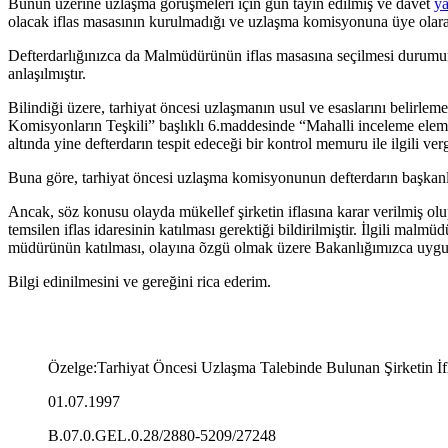
Bunun üzerine uzlaşma görüşmeleri için gün tayin edilmiş ve davet
ya
olacak iflas masasının kurulmadığı ve uzlaşma komisyonuna üye ola
Defterdarlığınızca da Malmüdürünün iflas masasına seçilmesi durum
anlaşılmıştır.
Bilindiği üzere, tarhiyat öncesi uzlaşmanın usul ve esaslarını belirle
Komisyonların Teşkili” başlıklı 6.maddesinde “Mahalli inceleme eleman
altında yine defterdarın tespit edeceği bir kontrol memuru ile ilgili ver
Buna göre, tarhiyat öncesi uzlaşma komisyonunun defterdarın başkanlı
Ancak, söz konusu
olayda mükellef şirketin iflasına karar verilmiş
temsilen iflas idaresinin katılması gerektiği bildirilmiştir.
İlgili malmüd
müdürünün katılması, olayına õzgü olmak üzere Bakanlığımızca uygu
Bilgi edinilme
sini ve gereğini rica ederim.
Özelge
:
Tarhiyat Öncesi Uzlaşma Talebinde Bulunan Şirketin İ
01.07.1997
B.07.0.GEL.0.28/2880-5209/27248