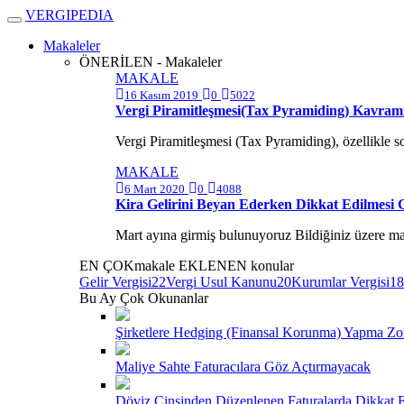
V
ERGIPEDIA
Makaleler
ÖNERİLEN - Makaleler
MAKALE
16 Kasım 2019
0
5022
Vergi Piramitleşmesi(Tax Pyramiding) Kavram
Vergi Piramitleşmesi (Tax Pyramiding), özellikle 
MAKALE
6 Mart 2020
0
4088
Kira Gelirini Beyan Ederken Dikkat Edilmesi 
Mart ayına girmiş bulunuyoruz Bildiğiniz üzere mart 
EN ÇOK
makale
EKLENEN
konular
Gelir Vergisi
22
Vergi Usul Kanunu
20
Kurumlar Vergisi
18
Bu Ay Çok Okunanlar
Şirketlere Hedging (Finansal Korunma) Yapma Zor
Maliye Sahte Faturacılara Göz Açtırmayacak
Döviz Cinsinden Düzenlenen Faturalarda Dikkat E