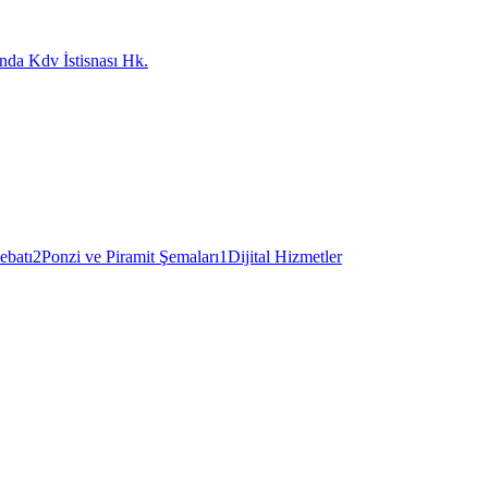
nda Kdv İstisnası Hk.
ebatı
2
Ponzi ve Piramit Şemaları
1
Dijital Hizmetler