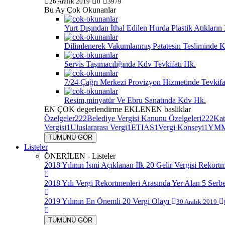
26 Aralık 2019
0
3979
Bu Ay Çok Okunanlar
Yurt Dışından İthal Edilen Hurda Plastik Atıkları
Dilimlenerek Vakumlanmış Patatesin Tesliminde K
Servis Taşımacılığında Kdv Tevkifatı Hk.
7/24 Çağrı Merkezi Provizyon Hizmetinde Tevkif
Resim,minyatür Ve Ebru Sanatında Kdv Hk.
EN ÇOK
degerlendirme
EKLENEN
basliklar
Özelgeler
222
Belediye Vergisi Kanunu Özelgeleri
222
Kat
Vergisi
1
Uluslararası Vergi
1
ETIAS
1
Vergi Konseyi
1
YMM
TÜMÜNÜ GÖR
Listeler
ÖNERİLEN - Listeler
2018 Yılının İsmi Açıklanan İlk 20 Gelir Vergisi Rekort
2018 Yılı Vergi Rekortmenleri Arasında Yer Alan 5 Serb
2019 Yılının En Önemli 20 Vergi Olayı
30 Aralık 2019
TÜMÜNÜ GÖR