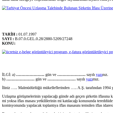
TARİH :
01.07.1997
SAYI :
B.07.0.GEL.0.28/2880-5209/27248
KONU:
İLGİ: a)
…………………
gün ve
…………………
sayılı
yazı
nız.
b)
…………………
gün ve
…………………
sayılı
yazı
mız.
İliniz ….. Malmüdürlüğü mükelleflerinden ….. A.Ş. tarafından 1994 yıl
Uzlaşma görüşmelerinin yapılacağı günde adı geçen şirketin iflasına ka
mi yoksa iflas masası yetkililerinin mi katılacağı konusunda tered
komisyonunda yapılacak toplantıya iflas masasını temsilen iflas idaresin