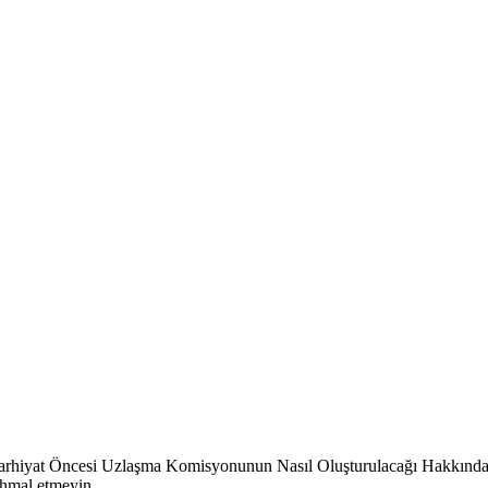
arhiyat Öncesi Uzlaşma Komisyonunun Nasıl Oluşturulacağı Hakkında.ko
 ihmal etmeyin.