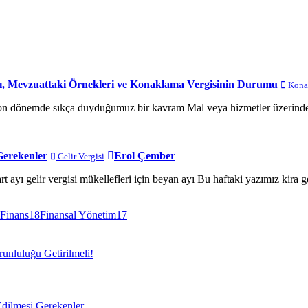
ı, Mevzuattaki Örnekleri ve Konaklama Vergisinin Durumu
Konak
son dönemde sıkça duyduğumuz bir kavram Mal veya hizmetler üzerinden 
Gerekenler
Erol Çember
Gelir Vergisi
ayı gelir vergisi mükellefleri için beyan ayı Bu haftaki yazımız kira gel
Finans
18
Finansal Yönetim
17
unluluğu Getirilmeli!
dilmesi Gerekenler