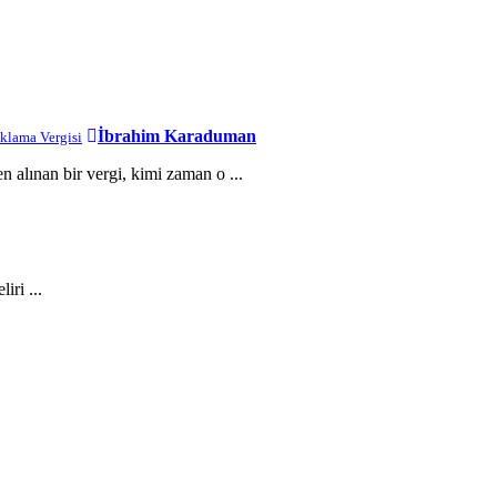
İbrahim Karaduman
lama Vergisi
alınan bir vergi, kimi zaman o ...
iri ...