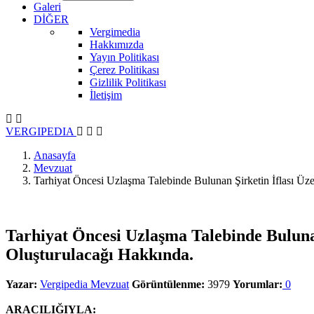
Galeri
DİĞER
Vergimedia
Hakkımızda
Yayın Politikası
Çerez Politikası
Gizlilik Politikası
İletişim
V
ERGIPEDIA
Anasayfa
Mevzuat
Tarhiyat Öncesi Uzlaşma Talebinde Bulunan Şirketin İflası Ü
Tarhiyat Öncesi Uzlaşma Talebinde Buluna
Oluşturulacağı Hakkında.
Yazar:
Vergipedia Mevzuat
Görüntülenme:
3979
Yorumlar:
0
Yazdır
Paylaş
ARACILIĞIYLA: