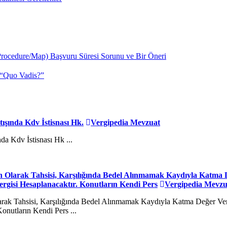
Procedure/Map) Başvuru Süresi Sorunu ve Bir Öneri
a “Quo Vadis?”
tışında Kdv İstisnası Hk.
Vergipedia Mevzuat
nda Kdv İstisnası Hk ...
 Olarak Tahsisi, Karşılığında Bedel Alınmamak Kaydıyla Katma D
gisi Hesaplanacaktır. Konutların Kendi Pers
Vergipedia Mevzu
arak Tahsisi, Karşılığında Bedel Alınmamak Kaydıyla Katma Değer Ve
nutların Kendi Pers ...