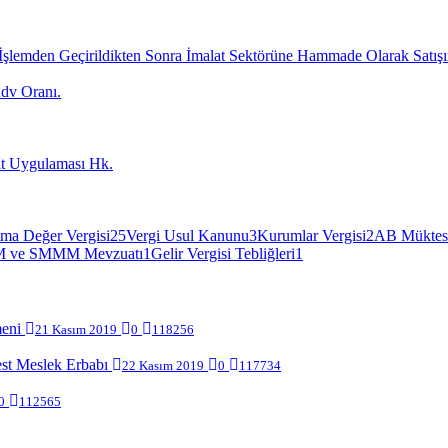
n İşlemden Geçirildikten Sonra İmalat Sektörüne Hammade Olarak Satışı
dv Oranı.
at Uygulaması Hk.
ma Değer Vergisi
25
Vergi Usul Kanunu
3
Kurumlar Vergisi
2
AB Müktes
 ve SMMM Mevzuatı
1
Gelir Vergisi Tebliğleri
1
meni
21 Kasım 2019
0
118256
est Meslek Erbabı
22 Kasım 2019
0
117734
0
112565