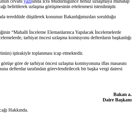
üğünün cevabi
yazı
sında İcra Müdürlüğünce henüz uzlaşmaya muhatap
cağı belirtilerek uzlaşma görüşmesinin ertelenmesi istenilmiştir.
unda tereddüde düşülerek konunun Bakanlığımızdan sorulduğu
ğinin “Mahalli İnceleme Elemanlarınca Yapılacak İncelemelerde
ncelemelerde, tarhiyat öncesi uzlaşma komisyonu defterdarın başkanlığı
nün) iştirakiyle toplanması icap etmektedir.
görüşe göre de tarhiyat öncesi uzlaşma komisyonuna iflas masasını
na defterdar tarafından görevlendirilecek bir başka vergi dairesi
Bakan a.
Daire Başkanı
cağı Hakkında.