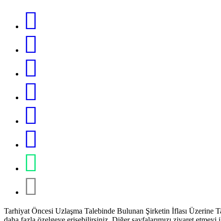
Tarhiyat Öncesi Uzlaşma Talebinde Bulunan Şirketin İflası Üzerine T
daha fazla özelgeye erişebilirsiniz. Diğer sayfalarımızı ziyaret etmeyi