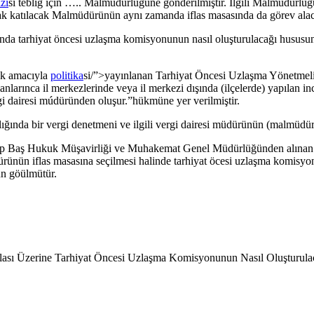
zı
sı tebliğ için ….. Malmüdürlüğüne gönderilmiştir. İlgili Malmüdürl
rak katılacak Malmüdürünün aynı zamanda iflas masasında da gö
r
ev ala
unda tarhiyat öncesi uzlaşma komisyonunun nasıl oluşturulacağı husus
mek amacıyla
politika
si/”>yayınlanan Tarhiyat Öncesi Uzlaşma Yönetmeli
larınca il merkezlerinde veya il merkezi dışında (ilçelerde) yapılan i
gi d
a
iresi múdüründen oluşur.”hükmüne yer verilmiştir.
ğında bir vergi denetmeni ve ilgili vergi dairesi müdürünün (malmüdürü
 olup Baş Hukuk Müşavirliği ve Muhakemat Genel Müdürlüğünden alınan 
ürünün iflas masasına seçilmesi halinde tarhiyat öcesi uzlaşma komisyonu
n göülmütür.
flası Üzerine Tarhiyat Öncesi Uzlaşma Komisyonunun Nasıl Oluşturula