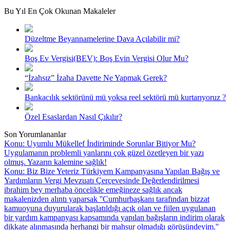
Bu Yıl En Çok Okunan Makaleler
Düzeltme Beyannamelerine Dava Açılabilir mi?
Boş Ev Vergisi(BEV): Boş Evin Vergisi Olur Mu?
“İzahsız” İzaha Davette Ne Yapmak Gerek?
Bankacılık sektörünü mü yoksa reel sektörü mü kurtarıyoruz ?
Özel Esaslardan Nasıl Çıkılır?
Son Yorumlananlar
Konu: Uyumlu Mükellef İndiriminde Sorunlar Bitiyor Mu?
Uygulamanın problemli yanlarını çok güzel özetleyen bir yazı
olmuş. Yazarın kalemine sağlık!
Konu: Biz Bize Yeteriz Türkiyem Kampanyasına Yapılan Bağış ve
Yardımların Vergi Mevzuatı Çerçevesinde Değerlendirilmesi
ibrahim bey merhaba öncelikle emeğineze sağlık ancak
makalenizden alıntı yaparsak ''Cumhurbaşkanı tarafından bizzat
kamuoyuna duyurularak başlatıldığı açık olan ve fiilen uygulanan
bir yardım kampanyası kapsamında yapılan bağışların indirim olarak
dikkate alınmasında herhangi bir mahsur olmadığı görüşündeyim.''