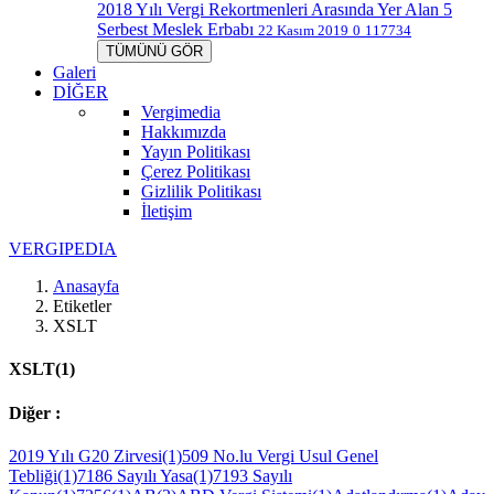
2018 Yılı Vergi Rekortmenleri Arasında Yer Alan 5
Serbest Meslek Erbabı
22 Kasım 2019
0
117734
TÜMÜNÜ GÖR
Galeri
DİĞER
Vergimedia
Hakkımızda
Yayın Politikası
Çerez Politikası
Gizlilik Politikası
İletişim
V
ERGIPEDIA
Anasayfa
Etiketler
XSLT
X
SLT(1)
Diğer :
2019 Yılı G20 Zirvesi(1)
509 No.lu Vergi Usul Genel
Tebliği(1)
7186 Sayılı Yasa(1)
7193 Sayılı