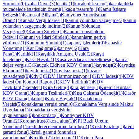
Sorunları(0)
İzaha Davet(3)
Justitia(1)
kaçakçılık suçu(1)
kaçakçılıkla
mücadelede istatistiğin önemi(1)
kağıt tasarrufu(1)
Kamu İstişare
Belgesi(1)
Kamusal Bilişim(1)
Kamyonet Amortisman
Oranı(1)
Kanada Vergi İdaresi(1)
kanun yolundan vazgeçme(3)
kanun
yolundan vazgeçmede indirim(2)
Kanun Yolundan
Vezgeçme(0)
Kanuni Süreler(1)
Kanuni Temsilcilerin
Ödevi(1)
Kanuni ve İdari Süreler(1)
kanunların geriye
yürümesi(1)
Kanunun Şümulü(1)
kapanış işlemleri(0)
Kapasite
Yönetimi(1)
Kar Dağıtımı(6)
kar payı(2)
Kara
Para(1)
Karlılık(1)
Karşılıklı Anlaşma Usulü(2)
Karşıt
İnceleme(1)
Kasa Hesabı(1)
Kasa ve Alacak Düzeltmesi(1)
katma
değer vergisi(3)
Kauçuk Eldiven KDV Oranı(1)
kayıtdışı(2)
Kayıtdışı
Ekonomi(1)
kayıtlı posta(1)
kayıtsız posta(1)
kazanç
müsaderesi(0)
Kdv(3)
KDV Harmonizasyon(1)
KDV İadesi(4)
KDV
İadesi Ön Kontrol Raporu(1)
KDV İndirimi(1)
KDV
Tevkifatı(2)
kefalet(1)
Kira Geliri(3)
kira gelirleri(1)
Kiremit Hurdası
KDV Oranı(1)
Kırpıntı Teslimleri(0)
Kısa Çalışma Ödeneği(1)
Klasör
KDV Oranı(1)
kobi(1)
Kolay Bayrak(1)
Konaklama
Vergisi(5)
konaklama vergisi oranı(0)
Konaklama Vergisinde Maktu
Uygulama(1)
konaklama vergisinin
uygulanması(0)
konkordato(1)
Konteyner KDV
Oranı(2)
Koronavirüs(8)
koza altın(1)
KPI Bazlı Üretim
Yönetimi(1)
kredi derecelendirme kuruluşu(1)
Kredi Faizleri(1)
kredi
garanti fonu(1)
kredi garanti fonundan
yararlanma(1)
Krediler(2)
kripto para(11)
Kripto Para