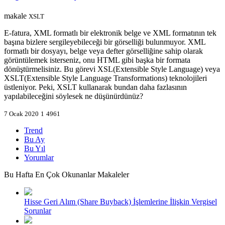
makale
XSLT
E-fatura, XML formatlı bir elektronik belge ve XML formatının tek
başına bizlere sergileyebileceği bir görselliği bulunmuyor. XML
formatlı bir dosyayı, belge veya defter görselliğine sahip olarak
görüntülemek isterseniz, onu HTML gibi başka bir formata
dönüştürmelisiniz. Bu görevi XSL(Extensible Style Language) veya
XSLT(Extensible Style Language Transformations) teknolojileri
üstleniyor. Peki, XSLT kullanarak bundan daha fazlasının
yapılabileceğini söylesek ne düşünürdünüz?
7 Ocak 2020
1
4961
Trend
Bu Ay
Bu Yıl
Yorumlar
Bu Hafta En Çok Okunanlar Makaleler
Hisse Geri Alım (Share Buyback) İşlemlerine İlişkin Vergisel
Sorunlar