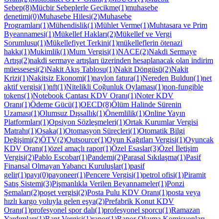
Sebep(8)
Mücbir Sebeplerle Gecikme(1)
muhasebe
denetimi(0)
Muhasebe Hilesi(2)
Muhasebe
Programları(1)
Mühendislik(1)
Mühlet Verme(1)
Muhtasara ve Prim
Byeannamesi(1)
Mükellef Hakları(2)
Mükellef ve Vergi
Sorumlusu(1)
Mükellefiyet Terkini(1)
mükelleflerin ötenazi
hakkı(1)
Mukimlik(1)
Mum Vergisi(1)
NACE(2)
Nakdi Sermaye
Artışı(2)
nakdi sermaye artışları üzerinden hesaplanacak olan indirim
müessesesi(2)
Nakit Akış Tablosu(1)
Nakit Döngüsü(2)
Nakit
Krizi(1)
Nakitsiz Ekonomi(1)
naylon fatura(1)
Nereden Buldun(1)
net
aktif vergisi(1)
nft(1)
Nitelikli Çoğunluk Oylaması(1)
non-fungible
tokens(1)
Notebook Çantası KDV Oranı(1)
Noter KDV
Oranı(1)
Ödeme Gücü(1)
OECD(8)
Ölüm Halinde Sürenin
Uzaması(1)
Olumsuz Dışsallık(1)
Önemlilik(1)
Online Yayın
Platformları(1)
Opsiyon Sözleşmeleri(1)
Ortak Kurumlar Vergisi
Matrahı(1)
Osaka(1)
Otomasyon Süreçleri(1)
Otomatik Bilgi
Değişimi(2)
ÖTV(2)
Outsource(1)
Oyun Kağıtları Vergisi(1)
Oyuncak
KDV Oranı(1)
özel amaçlı rapor(1)
Özel Esaslar(3)
Özel İletişim
Vergisi(2)
Pablo Escobar(1)
Pandemi(2)
Parasal Sıkılaşma(1)
Pasif
Finansal Olmayan Yabancı Kuruluşlar(1)
pasif
gelir(1)
payı(0)
payoneer(1)
Pencere Vergisi(1)
petrol ofisi(1)
Piramit
Satış Sistemi(3)
Pişmanlıkla Verilen Beyannameler(1)
Ponzi
Şemaları(2)
poşet vergisi(2)
Posta Pulu KDV Oranı(1)
posta veya
hızlı kargo yoluyla gelen eşya(2)
Prefabrik Konut KDV
Oranı(1)
profesyonel spor dalı(1)
profesyonel sporcu(1)
Ramazan
Yardımları(1)
Rant Vergisi(1)
rapor(1)
Rapor Okuma Komisyonları