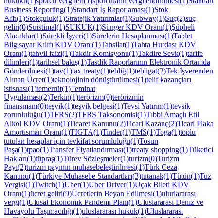
hukuku(1)
sporcu vergileri(1)
sporcuların vergilendirilmesi(1)
Standart
Business Reporting(1)
Standart İş Raporlaması(1)
Stok
Affı(1)
Stokçuluk(1)
Stratejik Yatırımlar(1)
Subway(1)
Suç(2)
suç
geliri(0)
Suistimal(1)
SUKUK(1)
Sünger KDV Oranı(1)
Şüpheli
Alacaklar(1)
Sürekli İşyeri(1)
Sürelerin Hesaplanması(1)
Tablet
Bilgisayar Kılıfı KDV Oranı(1)
Tahsilat(1)
Tahta Hurdası KDV
Oranı(1)
tahvil faizi(1)
Takdir Komisyonu(1)
Takdire Sevk(1)
tarife
dilimleri(1)
tarihsel bakış(1)
Tasdik Raporlarının Elektronik Ortamda
Gönderilmesi(1)
tav(1)
tax treaty(1)
tebliğ(1)
tebligat(2)
Tek İşverenden
Alınan Ücret(1)
teknolojinin dönüştürülmesi(1)
telif kazançları
istisnası(1)
temerrüt(1)
Teminat
Uygulaması(2)
Terkin(1)
terörizm(0)
terörizmin
finansmanı(0)
teşvik(1)
teşvik belgesi(1)
Tevsi Yatırım(1)
tevsik
zorunluluğu(1)
TFRS(2)
TFRS Taksonomisi(1)
Tıbbi Amaçlı Etil
Alkol KDV Oranı(1)
Ticaret Kanunu(2)
Ticari Kazanç(2)
Ticari Plaka
Amortisman Oranı(1)
TIGTA(1)
Tinder(1)
TMS(1)
Toga(1)
toplu
tutulan hesaplar için tevkifat sorumluluğu(1)
Tosun
Paşa(1)
tpao(1)
Transfer Fiyatlandırması(1)
treaty shopping(1)
Tüketici
Hakları(1)
tüpraş(1)
Türev Sözleşmeler(1)
turizm(0)
Turizm
Payı(2)
turizm payının muhasebeleştirilmesi(1)
Türk Ceza
Kanunu(1)
Türkiye Muhasebe Standartları(3)
tutanak(1)
Tütün(1)
Tuz
Vergisi(1)
Twitch(1)
Uber(1)
Uber Driver(1)
Uçak Bileti KDV
Oranı(1)
ücret geliri(9)
Ücretlerin Beyan Edilmesi(1)
ulurlararası
vergi(1)
Ulusal Ekonomik Pandemi Planı(1)
Uluslararası Deniz ve
Havayolu Taşımacılığı(1)
uluslararası hukuk(1)
Uluslararası