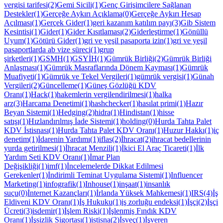
vergisi tarifesi(2)
Gemi Sicili(1)
Genç Girişimcilere Sağlanan
Destekler(1)
Gerçeğe Aykırı Açıklama(0)
Gerçeğe Aykırı Hesap
Açılması(1)
Gerçek Gider(1)
geri kazanım katılım payı(3)
Gib Sistem
Kesintisi(1)
Gider(1)
Gider Kısıtlaması(2)
Giderleştirme(1)
Gönüllü
Uyum(1)
Götürü Gider(1)
gri ve yeşil pasaporta izin(1)
gri ve yeşil
pasaportlarda ab vize süreci(1)
grup
şirketleri(1)
GSMH(1)
GSYİH(1)
Gümrük Birliği(2)
Gümrük Birliği
Anlaşması(1)
Gümrük Masraflarında Dönem Kayması(1)
Gümrük
Muafiyeti(1)
Gümrük ve Tekel Vergileri(1)
gümrük vergisi(1)
Günah
Vergileri(2)
Güncelleme(1)
Güneş Gözlüğü KDV
Oranı(1)
Hack(1)
hakemlerin vergilendirilmesi(1)
halka
arz(3)
Harcama Denetimi(1)
hashchecker(1)
hasılat primi(1)
Hazır
Beyan Sistemi(1)
Hedging(2)
hidra(1)
Hindistan(1)
hisse
satışı(1)
Hızlandırılmış İade Sistemi(1)
holding(0)
Hurda Tahta Palet
KDV İstisnası(1)
Hurda Tahta Palet KDV Oranı(1)
Huzur Hakkı(1)
iç
denetim(1)
İdarenin Yardımı(1)
iflas(2)
İhracat(2)
ihracat bedellerinin
yurda getirilmesi(1)
İhracat Menzili(1)
İkici El Araç Ticareti(1)
İlk
Yardım Seti KDV Oranı(1)
İmar Plan
Değişikliği(1)
imf(1)
İncelemelerde Dikkat Edilmesi
Gerekenler(1)
İndirimli Teminat Uygulama Sistemi(1)
Influencer
Marketing(1)
infografik(1)
Inhouse(1)
inşaat(1)
insanlık
suçu(0)
İnternet Kazançları(1)
İrlanda Yüksek Mahkemesi(1)
IRS(4)
İş
Eldiveni KDV Oranı(1)
İş Hukuku(1)
iş zorluğu endeksi(1)
İşçi(2)
İşçi
Ücreti(3)
isdemir(1)
İşlem Riski(1)
İşlenmiş Fındık KDV
Oranı(1)
İşsizlik Sigortası(1)
istisna(2)
İsveç(1)
İşveren