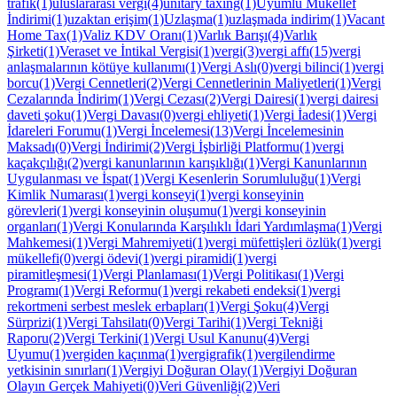
trafik(1)
uluslararası vergi(4)
unitary taxing(1)
Uyumlu Mükellef
İndirimi(1)
uzaktan erişim(1)
Uzlaşma(1)
uzlaşmada indirim(1)
Vacant
Home Tax(1)
Valiz KDV Oranı(1)
Varlık Barışı(4)
Varlık
Şirketi(1)
Veraset ve İntikal Vergisi(1)
vergi(3)
vergi affı(15)
vergi
anlaşmalarının kötüye kullanımı(1)
Vergi Aslı(0)
vergi bilinci(1)
vergi
borcu(1)
Vergi Cennetleri(2)
Vergi Cennetlerinin Maliyetleri(1)
Vergi
Cezalarında İndirim(1)
Vergi Cezası(2)
Vergi Dairesi(1)
vergi dairesi
daveti şoku(1)
Vergi Davası(0)
vergi ehliyeti(1)
Vergi İadesi(1)
Vergi
İdareleri Forumu(1)
Vergi İncelemesi(13)
Vergi İncelemesinin
Maksadı(0)
Vergi İndirimi(2)
Vergi İşbirliği Platformu(1)
vergi
kaçakçılığı(2)
vergi kanunlarının karışıklığı(1)
Vergi Kanunlarının
Uygulanması ve İspat(1)
Vergi Kesenlerin Sorumluluğu(1)
Vergi
Kimlik Numarası(1)
vergi konseyi(1)
vergi konseyinin
görevleri(1)
vergi konseyinin oluşumu(1)
vergi konseyinin
organları(1)
Vergi Konularında Karşılıklı İdari Yardımlaşma(1)
Vergi
Mahkemesi(1)
Vergi Mahremiyeti(1)
vergi müfettişleri özlük(1)
vergi
mükellefi(0)
vergi ödevi(1)
vergi piramidi(1)
vergi
piramitleşmesi(1)
Vergi Planlaması(1)
Vergi Politikası(1)
Vergi
Programı(1)
Vergi Reformu(1)
vergi rekabeti endeksi(1)
vergi
rekortmeni serbest meslek erbapları(1)
Vergi Şoku(4)
Vergi
Sürprizi(1)
Vergi Tahsilatı(0)
Vergi Tarihi(1)
Vergi Tekniği
Raporu(2)
Vergi Terkini(1)
Vergi Usul Kanunu(4)
Vergi
Uyumu(1)
vergiden kaçınma(1)
vergigrafik(1)
vergilendirme
yetkisinin sınırları(1)
Vergiyi Doğuran Olay(1)
Vergiyi Doğuran
Olayın Gerçek Mahiyeti(0)
Veri Güvenliği(2)
Veri