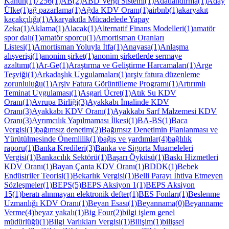
Kanun(1)
7256(1)
AB(2)
ABD Vergi Sistemi(1)
Adatlandırma(1)
Aday
Ülke(1)
ağ pazarlama(1)
Ağda KDV Oranı(1)
airbnb(1)
akaryakıt
kaçakçılığı(1)
Akaryakıtla Mücadelede Yapay
Zeka(1)
Aklama(1)
Alacak(1)
Alternatif Finans Modelleri(1)
amatör
spor dalı(1)
amatör sporcu(1)
Amortisman Oranları
Listesi(1)
Amortisman Yoluyla İtfa(1)
Anayasa(1)
Anlaşma
alışverişi(1)
anonim şirket(1)
anonim şirketlerde sermaye
azaltımı(1)
Ar-Ge(1)
Araştırma ve Geliştirme Harcamaları(1)
Arge
Teşviği(1)
Arkadaşlık Uygulamaları(1)
arşiv fatura düzenleme
zorunluluğu(1)
Arşiv Fatura Görüntüleme Programı(1)
Artırımlı
Teminat Uygulaması(1)
Asgari Ücret(1)
Atık Su KDV
Oranı(1)
Avrupa Birliği(3)
Ayakkabı İmalinde KDV
Oranı(3)
Ayakkabı KDV Oranı(1)
Ayakkabı Sarf Malzemesi KDV
Oranı(3)
Ayrımcılık Yapılmaması İlkesi(1)
BA-BS(1)
Baca
Vergisi(1)
bağımsız denetim(2)
Bağımsız Denetimin Planlanması ve
Yürütülmesinde Önemlilik(1)
bağış ve yardımlar(4)
bağlılık
raporu(1)
Banka Kredileri(3)
Banka ve Sigorta Muameleleri
Vergisi(1)
Bankacılık Sektörü(1)
Başarı Öyküsü(1)
Baskı Hizmetleri
KDV Oranı(1)
Bayan Çanta KDV Oranı(1)
BDDK(1)
Bebek
Endüstriler Teorisi(1)
Bekarlık Vergisi(1)
Belli Parayı İhtiva Etmeyen
Sözleşmeler(1)
BEPS(5)
BEPS Aksiyon 1(1)
BEPS Aksiyon
15(1)
beratı alınmayan elektronik defter(1)
BES Fonları(1)
Beslenme
Uzmanlığı KDV Oranı(1)
Beyan Esası(1)
Beyannama(0)
Beyanname
Verme(4)
beyaz yakalı(1)
Big Four(2)
bilgi işlem genel
müdürlüğü(1)
Bilgi Varlıkları Vergisi(1)
Bilişim(1)
bilişsel