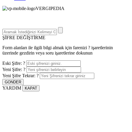
V
ERGIPEDIA
ARAMAK İSTEDEĞİNİZ KELİMEYİ GİRİN
ARAMAK İSTEDEĞİNİZ KELİMEYİ GİRİN VE ENTER
TUŞUNA BASIN YADA BÜYÜTEÇE DOKUNUN
ŞİFRE DEĞİŞTİRME
Form alanları ile ilgili bilgi almak için farenizi ? işaretlerinin
üzerinde gezdirin veya soru işaretlerine dokunun
Eski Şifre:
?
Yeni Şifre:
?
Yeni Şifre Tekrar:
?
YARDIM
KAPAT