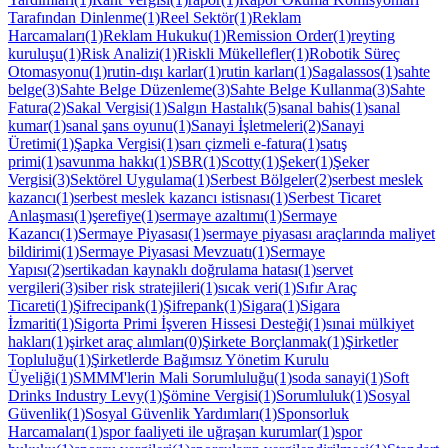
Tarafından Dinlenme(1)
Reel Sektör(1)
Reklam
Harcamaları(1)
Reklam Hukuku(1)
Remission Order(1)
reyting
kuruluşu(1)
Risk Analizi(1)
Riskli Mükellefler(1)
Robotik Süreç
Otomasyonu(1)
rutin-dışı karlar(1)
rutin karları(1)
Sagalassos(1)
sahte
belge(3)
Sahte Belge Düzenleme(3)
Sahte Belge Kullanma(3)
Sahte
Fatura(2)
Sakal Vergisi(1)
Salgın Hastalık(5)
sanal bahis(1)
sanal
kumar(1)
sanal şans oyunu(1)
Sanayi İşletmeleri(2)
Sanayi
Üretimi(1)
Şapka Vergisi(1)
sarı çizmeli e-fatura(1)
satış
primi(1)
savunma hakkı(1)
SBR(1)
Scotty(1)
Şeker(1)
Şeker
Vergisi(3)
Sektörel Uygulama(1)
Serbest Bölgeler(2)
serbest meslek
kazancı(1)
serbest meslek kazancı istisnası(1)
Serbest Ticaret
Anlaşması(1)
şerefiye(1)
sermaye azaltımı(1)
Sermaye
Kazancı(1)
Sermaye Piyasası(1)
sermaye piyasası araçlarında maliyet
bildirimi(1)
Sermaye Piyasasi Mevzuatı(1)
Sermaye
Yapısı(2)
sertikadan kaynaklı doğrulama hatası(1)
servet
vergileri(3)
siber risk stratejileri(1)
sıcak veri(1)
Sıfır Araç
Ticareti(1)
Şifrecipank(1)
Şifrepank(1)
Sigara(1)
Sigara
İzmariti(1)
Sigorta Primi İşveren Hissesi Desteği(1)
sınai mülkiyet
hakları(1)
şirket araç alımları(0)
Şirkete Borçlanmak(1)
Şirketler
Topluluğu(1)
Şirketlerde Bağımsız Yönetim Kurulu
Üyeliği(1)
SMMM'lerin Mali Sorumluluğu(1)
soda sanayi(1)
Soft
Drinks Industry Levy(1)
Şömine Vergisi(1)
Sorumluluk(1)
Sosyal
Güvenlik(1)
Sosyal Güvenlik Yardımları(1)
Sponsorluk
Harcamaları(1)
spor faaliyeti ile uğraşan kurumlar(1)
spor