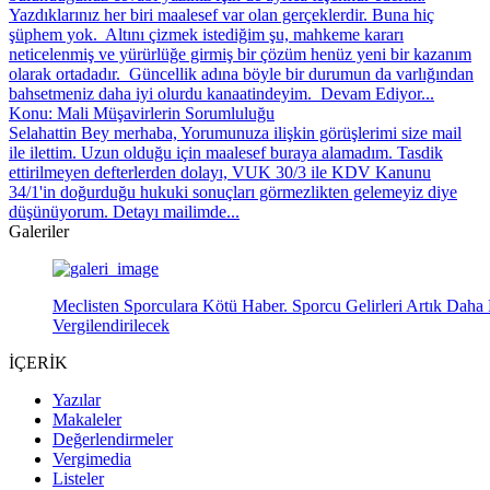
Yazdıklarınız her biri maalesef var olan gerçeklerdir. Buna hiç
şüphem yok. Altını çizmek istediğim şu, mahkeme kararı
neticelenmiş ve yürürlüğe girmiş bir çözüm henüz yeni bir kazanım
olarak ortadadır. Güncellik adına böyle bir durumun da varlığından
bahsetmeniz daha iyi olurdu kanaatindeyim. Devam Ediyor...
Konu: Mali Müşavirlerin Sorumluluğu
Selahattin Bey merhaba, Yorumunuza ilişkin görüşlerimi size mail
ile ilettim. Uzun olduğu için maalesef buraya alamadım. Tasdik
ettirilmeyen defterlerden dolayı, VUK 30/3 ile KDV Kanunu
34/1'in doğurduğu hukuki sonuçları görmezlikten gelemeyiz diye
düşünüyorum. Detayı mailimde...
Galeriler
Meclisten Sporculara Kötü Haber. Sporcu Gelirleri Artık Daha 
Vergilendirilecek
İÇERİK
Yazılar
Makaleler
Değerlendirmeler
Vergimedia
Listeler