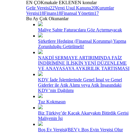
EN ÇOK
makale
EKLENEN
konular
Gelir Vergisi
22
Vergi Usul Kanunu
20
Kurumlar
Vergisi
18
Finans
18
Finansal Yönetim
17
Bu Ay Çok Okunanlar
Maliye Sahte Faturacılara Göz Açtırmayacak
Şirketlere Hedging (Finansal Korunma) Yapma
Zorunluluğu Getirilmeli!
NAKDİ SERMAYE ARTIRIMINDA FAİZ
İNDİRİMİNE İLİŞKİN YENİ DÜZENLEME
VE ANAYASAYA AYKIRILIK TARTIŞMASI
KDV İade İşlemlerinde Genel İmal ve Genel
Giderler ile Atik Alımı veya Atik İnşasındaki
KDV’nin Dağılımı
Tuz Kokmasın
Biz Türkiye’de Kaçak Akaryakıtı Bitirdik Gerisi
Maliyenin İşi
Boş Ev Vergisi(BEV): Boş Evin Vergisi Olur