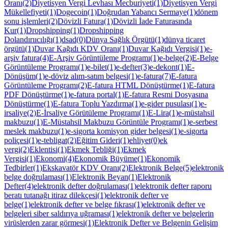
Oranı(2)
Diyetisyen Vergi Levhası Mecburiyeti(1)
Diyetisyen Vergi
Mükellefiyeti(1)
Dogecoin(1)
Doğrudan Yabancı Sermaye(1)
dönem
sonu işlemleri(2)
Dövizli Fatura(1)
Dövizli İade Faturasında
Kur(1)
Dropshipping(1)
Dropshipping
Dolandırııcılığı(1)
dsad(0)
Dünya Sağlık Örgütü(1)
dünya ticaret
örgütü(1)
Duvar Kağıdı KDV Oranı(1)
Duvar Kağıdı Vergisi(1)
e-
arşiv fatura(4)
E-Arşiv Görüntüleme Programı(1)
e-belge(2)
E-Belge
Görüntüleme Programı(1)
e-bilet(1)
e-defter(3)
e-dekont(1)
E-
Dönüşüm(1)
e-döviz alım-satım belgesi(1)
e-fatura(7)
E-fatura
Görüntüleme Programı(2)
E-fatura HTML Dönüştürme(1)
E-fatura
PDF Dönüştürme(1)
e-fatura portal(1)
E-fatura Resmi Dosyasına
Dönüştürme(1)
E-fatura Toplu Yazdırma(1)
e-gider pusulası(1)
e-
irsaliye(2)
E-İrsaliye Görütüleme Programı(1)
E-Lira(1)
e-müstahsil
makbuzu(1)
E-Müstahsil Makbuzu Görüntüle Programı(1)
e-serbest
meslek makbuzu(1)
e-sigorta komisyon gider belgesi(1)
e-sigorta
poliçesi(1)
e-tebligat(2)
Eğitim Gideri(1)
ehliyet(0)
ek
vergi(2)
Eklentisi(1)
Ekmek Tebliği(1)
Ekmek
Vergisi(1)
Ekonomi(4)
Ekonomik Büyüme(1)
Ekonomik
Tedbirler(1)
Ekskavatör KDV Oranı(2)
Elektronik Belge(5)
elektronik
belge doğrulaması(1)
Elektronik Beyan(1)
Elektronik
Defter(4)
elektronik defter doğrulaması(1)
elektronik defter raporu
beratı tutanağı itiraz dilekçesi(1)
elektronik defter ve
belge(1)
elektronik defter ve belge fıkrası(1)
elektronik defter ve
belgeleri siber saldırıya uğraması(1)
elektronik defter ve belgelerin
virüslerden zarar görmesi(1)
Elektronik Defter ve Belgenin Gelişim