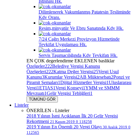
İstisnası Hk.
Dilimlenerek Vakumlanmış Patatesin Tesliminde
Kdv Oranı.
Resim,minyatür Ve Ebru Sanatında Kdv Hk.
7/24 Çağrı Merkezi Provizyon Hizmetinde
Tevkifat Uygulaması Hk.
Servis Taşımacılığında Kdv Tevkifatı Hk.
EN ÇOK
degerlendirme
EKLENEN
basliklar
Özelgeler
222
Belediye Vergisi Kanunu
Özelgeleri
222
Katma Değer Vergisi
25
Vergi Usul
Kanunu
3
Kurumlar Vergisi
2
AB Müktesebatı
2
Ponzi ve
Piramit Şemaları
1
Dijital Hizmetler Vergisi
1
Uluslararası
Vergi
1
ETIAS
1
Vergi Konseyi
1
YMM ve SMMM
Mevzuatı
1
Gelir Vergisi Tebliğleri
1
TÜMÜNÜ GÖR
Listeler
ÖNERİLEN - Listeler
2018 Yılının İsmi Açıklanan İlk 20 Gelir Vergisi
Rekortmeni
21 Kasım 2019
0
118258
2019 Yılının En Önemli 20 Vergi Olayı
30 Aralık 2019
0
112565