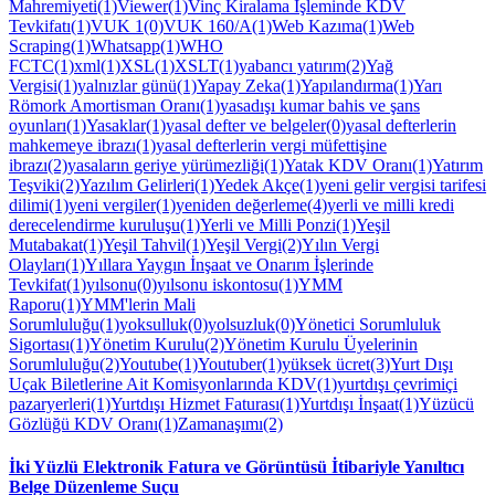
Mahremiyeti(1)
Viewer(1)
Vinç Kiralama İşleminde KDV
Tevkifatı(1)
VUK 1(0)
VUK 160/A(1)
Web Kazıma(1)
Web
Scraping(1)
Whatsapp(1)
WHO
FCTC(1)
xml(1)
XSL(1)
XSLT(1)
yabancı yatırım(2)
Yağ
Vergisi(1)
yalnızlar günü(1)
Yapay Zeka(1)
Yapılandırma(1)
Yarı
Römork Amortisman Oranı(1)
yasadışı kumar bahis ve şans
oyunları(1)
Yasaklar(1)
yasal defter ve belgeler(0)
yasal defterlerin
mahkemeye ibrazı(1)
yasal defterlerin vergi müfettişine
ibrazı(2)
yasaların geriye yürümezliği(1)
Yatak KDV Oranı(1)
Yatırım
Teşviki(2)
Yazılım Gelirleri(1)
Yedek Akçe(1)
yeni gelir vergisi tarifesi
dilimi(1)
yeni vergiler(1)
yeniden değerleme(4)
yerli ve milli kredi
derecelendirme kuruluşu(1)
Yerli ve Milli Ponzi(1)
Yeşil
Mutabakat(1)
Yeşil Tahvil(1)
Yeşil Vergi(2)
Yılın Vergi
Olayları(1)
Yıllara Yaygın İnşaat ve Onarım İşlerinde
Tevkifat(1)
yılsonu(0)
yılsonu iskontosu(1)
YMM
Raporu(1)
YMM'lerin Mali
Sorumluluğu(1)
yoksulluk(0)
yolsuzluk(0)
Yönetici Sorumluluk
Sigortası(1)
Yönetim Kurulu(2)
Yönetim Kurulu Üyelerinin
Sorumluluğu(2)
Youtube(1)
Youtuber(1)
yüksek ücret(3)
Yurt Dışı
Uçak Biletlerine Ait Komisyonlarında KDV(1)
yurtdışı çevrimiçi
pazaryerleri(1)
Yurtdışı Hizmet Faturası(1)
Yurtdışı İnşaat(1)
Yüzücü
Gözlüğü KDV Oranı(1)
Zamanaşımı(2)
İki Yüzlü Elektronik Fatura ve Görüntüsü İtibariyle Yanıltıcı
Belge Düzenleme Suçu