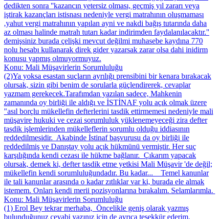
dedikten sonra ''kazancın yetersiz olması, geçmiş yıl zararı veya
iştirak kazançları istisnası nedeniyle vergi matrahının oluşmaması
,yahut vergi matrahının yapılan ayni ve nakdi bağış tutarında daha
az olması halinde matrah tutarı kadar indirimden faydalanılacaktır.''
demişsiniz burada çelişki mevcut değilmi muhasebe kaydına 770
nolu hesabı kullanarak direk gider yazarsak zarar olsa dahi inidirm
konusu yapmış olmuyormuyuz.
Konu: Mali Müşavirlerin Sorumluluğu
(2)Ya yoksa esastan suçların ayrılığı prensibini bir kenara bırakacak
olursak, sizin gibi benim de sorularla güçlendirerek, cevaplar
yazmam gerekecek.Tarafımdan yazılan sadece, Mahkenin
zamanında oy birliği ile aldığı ve İSTİNAF yolu açık olmak üzere
"asıl borçlu mükellefin defterlerini tasdik ettirmemesi nedeniyle mali
müşavire hukuki ve cezai sorumluluk yüklenemeyeceği zira defter
tasdik işlemlerinden mükelleflerin sorumlu olduğu iddiasının
reddedilmesidir. Akabinde İstinaf başvurusu da oy birliği ile
reddedilmiş ve Danıştay yolu açık hükmünü vermiştir. Her suç
karşılığında kendi cezası ile hükme bağlanır. Çıkarım yapacak
olursak, demek ki, defter tasdik etme yetkisi Mali Müşavir 'de değil;
mükellefin kendi sorumluluğundadır. Bu kadar... Temel kanunlar
ile tali kanunlar arasında o kadar zıtlıklar var ki, burada ele almak
istemem. Onları kendi merii pozisyonlarına bırakalım. Selamlarımla.
Konu: Mali Müşavirlerin Sorumluluğu
(1) Erol Bey tekrar merhaba, Öncelikle geniş olarak yazmış
bulunduğunuz cevabi yazınız için de ayrıca teşekkür ederim.