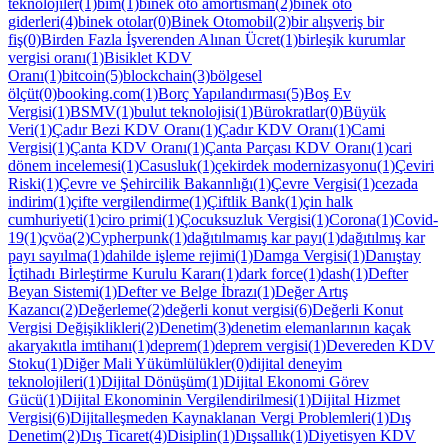
teknolojiler(1)
bim(1)
binek oto amortisman(2)
binek oto
giderleri(4)
binek otolar(0)
Binek Otomobil(2)
bir alışveriş bir
fiş(0)
Birden Fazla İşverenden Alınan Ücret(1)
birleşik kurumlar
vergisi oranı(1)
Bisiklet KDV
Oranı(1)
bitcoin(5)
blockchain(3)
bölgesel
ölçüt(0)
booking.com(1)
Borç Yapılandırması(5)
Boş Ev
Vergisi(1)
BSMV(1)
bulut teknolojisi(1)
Bürokratlar(0)
Büyük
Veri(1)
Çadır Bezi KDV Oranı(1)
Çadır KDV Oranı(1)
Cami
Vergisi(1)
Çanta KDV Oranı(1)
Çanta Parçası KDV Oranı(1)
cari
dönem incelemesi(1)
Casusluk(1)
çekirdek modernizasyonu(1)
Çeviri
Riski(1)
Çevre ve Şehircilik Bakannlığı(1)
Çevre Vergisi(1)
cezada
indirim(1)
çifte vergilendirme(1)
Çiftlik Bank(1)
çin halk
cumhuriyeti(1)
ciro primi(1)
Çocuksuzluk Vergisi(1)
Corona(1)
Covid-
19(1)
çvöa(2)
Cypherpunk(1)
dağıtılmamış kar payı(1)
dağıtılmış kar
payı sayılma(1)
dahilde işleme rejimi(1)
Damga Vergisi(1)
Danıştay
İçtihadı Birleştirme Kurulu Kararı(1)
dark force(1)
dash(1)
Defter
Beyan Sistemi(1)
Defter ve Belge İbrazı(1)
Değer Artış
Kazancı(2)
Değerleme(2)
değerli konut vergisi(6)
Değerli Konut
Vergisi Değişiklikleri(2)
Denetim(3)
denetim elemanlarının kaçak
akaryakıtla imtihanı(1)
deprem(1)
deprem vergisi(1)
Devereden KDV
Stoku(1)
Diğer Mali Yükümlülükler(0)
dijital deneyim
teknolojileri(1)
Dijital Dönüşüm(1)
Dijital Ekonomi Görev
Gücü(1)
Dijital Ekonominin Vergilendirilmesi(1)
Dijital Hizmet
Vergisi(6)
Dijitalleşmeden Kaynaklanan Vergi Problemleri(1)
Dış
Denetim(2)
Dış Ticaret(4)
Disiplin(1)
Dışsallık(1)
Diyetisyen KDV