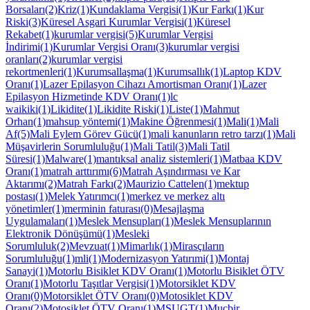
Borsaları(2)
Kriz(1)
Kundaklama Vergisi(1)
Kur Farkı(1)
Kur
Riski(3)
Küresel Asgari Kurumlar Vergisi(1)
Küresel
Rekabet(1)
kurumlar vergisi(5)
Kurumlar Vergisi
İndirimi(1)
Kurumlar Vergisi Oranı(3)
kurumlar vergisi
oranları(2)
kurumlar vergisi
rekortmenleri(1)
Kurumsallaşma(1)
Kurumsallık(1)
Laptop KDV
Oranı(1)
Lazer Epilasyon Cihazı Amortisman Oranı(1)
Lazer
Epilasyon Hizmetinde KDV Oranı(1)
lc
waikiki(1)
Likidite(1)
Likidite Riski(1)
Liste(1)
Mahmut
Orhan(1)
mahsup yöntemi(1)
Makine Öğrenmesi(1)
Mali(1)
Mali
Af(5)
Mali Eylem Görev Gücü(1)
mali kanunların retro tarzı(1)
Mali
Müşavirlerin Sorumluluğu(1)
Mali Tatil(3)
Mali Tatil
Süresi(1)
Malware(1)
mantıksal analiz sistemleri(1)
Matbaa KDV
Oranı(1)
matrah arttırımı(6)
Matrah Aşındırması ve Kar
Aktarımı(2)
Matrah Farkı(2)
Maurizio Cattelen(1)
mektup
postası(1)
Melek Yatırımcı(1)
merkez ve merkez altı
yönetimler(1)
merminin faturası(0)
Mesajlaşma
Uygulamaları(1)
Meslek Mensupları(1)
Meslek Mensuplarının
Elektronik Dönüşümü(1)
Mesleki
Sorumluluk(2)
Mevzuat(1)
Mimarlık(1)
Mirasçıların
Sorumluluğu(1)
mli(1)
Modernizasyon Yatırımi(1)
Montaj
Sanayi(1)
Motorlu Bisiklet KDV Oranı(1)
Motorlu Bisiklet ÖTV
Oranı(1)
Motorlu Taşıtlar Vergisi(1)
Motorsiklet KDV
Oranı(0)
Motorsiklet ÖTV Oranı(0)
Motosiklet KDV
Oranı(2)
Motosiklet ÖTV Oranı(1)
MSUGT(1)
Mucbir