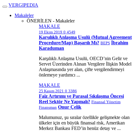
V
ERGIPEDIA
Makaleler
ÖNERİLEN - Makaleler
MAKALE
19 Ekim 2019
0
4549
Karşılıklı Anlaşma Usulü (Mutual Agreement
Procedure/Map) Başarılı Mı?
İbrahim
BEPS
Karaduman
Karşılıklı Anlaşma Usulü, OECD’nin Gelir ve
Servet Üzerinden Alınan Vergilere İlişkin Model
Anlaşmasında yer alan, çifte vergilendirmeyi
önlemeye yardımcı ...
MAKALE
25 Kasım 2021
0
3386
Faiz Artırımı ve Parasal Sıkılaşma Öncesi
Reel Sektör Ne Yapmalı?
Finansal Yönetim
Onur Çelik
Finansman
Malumunuz, şu sıralar özellikle gelişmekte olan
ülkeler için en büyük finansal risk, Amerikan
Merkez Bankası FED’in henüz detay ve ...