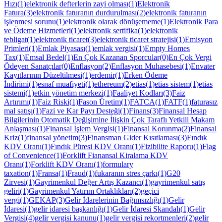
Hızı(1)
elektronik defterlerin zayi olması(1)
Elektronik
Fatura(3)
elektronik faturanın durdurulması(2)
elektronik faturanın
işlenmesi sorunu(1)
elektronik olarak dönüşememe(1)
Elektronik Para
ve Ödeme Hizmetleri(1)
elektronik sertifika(1)
elektronik
tebligat(1)
elektronik ticaret(3)
elektronik ticaret stratejisi(1)
Emisyon
Primleri(1)
Emlak Piyasası(1)
emlak vergisi(1)
Empty Homes
Tax(1)
Emsal Bedel(1)
En Çok Kazanan Sporcular(0)
En Çok Vergi
Ödeyen Sanatçılar(0)
Enflasyon(2)
Enflasyon Muhasebesi(1)
Envater
Kayıtlarının Düzeltilmesi(1)
erdemir(1)
Erken Ödeme
İndirimi(1)
esnaf muafiyeti(1)
ethereum(2)
etias(1)
etias sistem(1)
etias
sistemi(1)
etkin yönetim merkezi(1)
Faaliyet Kodları(3)
Faiz
Artırımı(1)
Faiz Riski(1)
Fason Üretim(1)
FATCA(1)
FATF(1)
faturasız
mal satışı(1)
Fazi ve Kar Payı Desteği(1)
Finans(3)
Finansal Hesap
Bilgilerinin Otomatik Değişimine İlişkin Çok Taraflı Yetkili Makam
Anlaşması(1)
Finansal İşlem Vergisi(1)
Finansal Korunma(2)
Finansal
Kriz(1)
finansal yönetim(3)
Finansman Gider Kısıtlaması(3)
Fındık
KDV Oranı(1)
Fındık Püresi KDV Oranı(1)
Fizibilite Raporu(1)
Flag
of Convenience(1)
Forklift Fianansal Kiralama KDV
Oranı(1)
Forklift KDV Oranı(1)
formulary
taxation(1)
Fransa(1)
Fraud(1)
fukaranın stres çarkı(1)
G20
Zirvesi(1)
Gayrimenkul Değer Artış Kazancı(1)
gayrimenkul satış
geliri(1)
Gayrimenkul Yatırım Ortaklıkları(2)
geçici
vergi(1)
GEKAP(3)
Gelir İdarelerinin Bağımsızlığı(1)
Gelir
İdaresi(1)
gelir idaresi başkanlığı(1)
Gelir İdaresi Skandalı(1)
Gelir
Vergisi(4)
gelir vergisi kanunu(1)
gelir vergisi rekortmenleri(2)
gelir